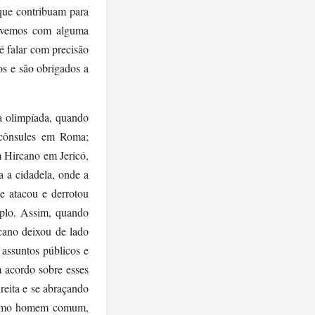
 que contribuam para
revemos com alguma
é falar com precisão
os e são obrigados a
a olimpíada, quando
 cônsules em Roma;
 Hircano em Jericó,
a a cidadela, onde a
e atacou e derrotou
mplo. Assim, quando
cano deixou de lado
 assuntos públicos e
 acordo sobre esses
eita e se abraçando
, como homem comum,