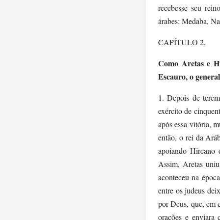
recebesse seu rein
árabes: Medaba, Nab
CAPÍTULO 2.
Como Aretas e Hi
Escauro, o general
1. Depois de terem
exército de cinquen
após essa vitória, 
então, o rei da Ará
apoiando Hircano e
Assim, Aretas uniu
aconteceu na época
entre os judeus de
por Deus, que, em c
orações e enviara 