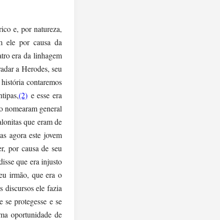
co e, por natureza,
m ele por causa da
tro era da linhagem
radar a Herodes, seu
a história contaremos
tipas,
(2)
e esse era
 o nomearam general
alonitas que eram de
as agora este jovem
r, por causa de seu
disse que era injusto
eu irmão, que era o
 discursos ele fazia
e se protegesse e se
uma oportunidade de