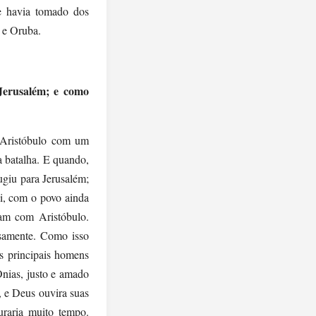
re havia tomado dos
 e Oruba.
Jerusalém; e como
a Aristóbulo com um
a batalha. E quando,
ugiu para Jerusalém;
li, com o povo ainda
am com Aristóbulo.
osamente. Como isso
s principais homens
nias, justo e amado
, e Deus ouvira suas
uraria muito tempo.