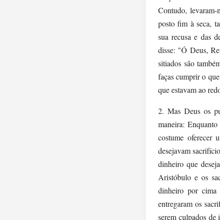
Contudo, levaram-
posto fim à seca, 
sua recusa e das de
disse: "Ó Deus, Re
sitiados são também
faças cumprir o que
que estavam ao redo
2. Mas Deus os pun
maneira: Enquanto 
costume oferecer 
desejavam sacrifíci
dinheiro que desej
Aristóbulo e os s
dinheiro por cima
entregaram os sacri
serem culpados de 