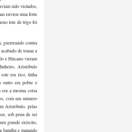
viam sido violados,
mas enviou uma forte
no lote de trigo foi
a, guerreando contra
 acabado de tomar a
ulo e Hircano vieram
nheiro, Aristóbulo
este era rico, tinha
 outro era pobre e
ão era a mesma coisa
ivos, com um número
m Aristóbulo, pelas
sse, sob pena de ser
um grande exército,
a batalha e matando