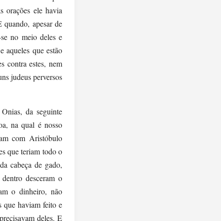
 orações ele havia
E quando, apesar de
u-se no meio deles e
e aqueles que estão
es contra estes, nem
uns judeus perversos
 Onias, da seguinte
oa, na qual é nosso
vam com Aristóbulo
es que teriam todo o
ada cabeça de gado,
 dentro desceram o
am o dinheiro, não
s que haviam feito e
precisavam deles. E