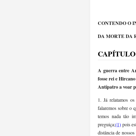
CONTENDO O IN
DA MORTE DA 
CAPÍTULO 
A guerra entre Ar
fosse rei e Hircan
Antípatro a voar p
1. Já relatamos os
falaremos sobre o q
temos nada tão im
preguiça;
(1)
pois es
distância de nossos