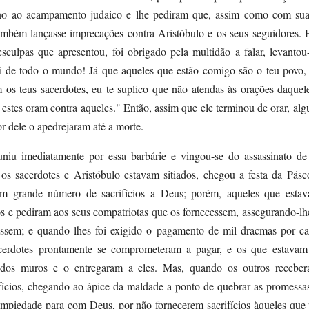
no ao acampamento judaico e lhe pediram que, assim como com suas
também lançasse imprecações contra Aristóbulo e os seus seguidores. 
sculpas que apresentou, foi obrigado pela multidão a falar, levanto
i de todo o mundo! Já que aqueles que estão comigo são o teu povo, 
 os teus sacerdotes, eu te suplico que não atendas às orações daquel
 estes oram contra aqueles." Então, assim que ele terminou de orar, alg
r dele o apedrejaram até a morte.
iu imediatamente por essa barbárie e vingou-se do assassinato de
os sacerdotes e Aristóbulo estavam sitiados, chegou a festa da Pásc
um grande número de sacrifícios a Deus; porém, aqueles que esta
os e pediram aos seus compatriotas que os fornecessem, assegurando-lh
assem; e quando lhes foi exigido o pagamento de mil dracmas por c
acerdotes prontamente se comprometeram a pagar, e os que estavam
 dos muros e o entregaram a eles. Mas, quando os outros receber
fícios, chegando ao ápice da maldade a ponto de quebrar as promessa
impiedade para com Deus, por não fornecerem sacrifícios àqueles que 