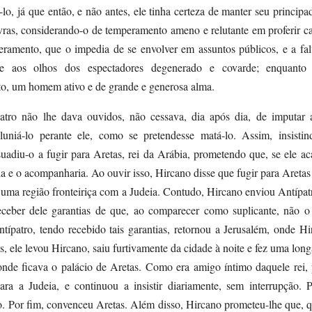
-lo, já que então, e não antes, ele tinha certeza de manter seu princip
avras, considerando-o de temperamento ameno e relutante em proferir ca
ramento, que o impedia de se envolver em assuntos públicos, e a fal
e aos olhos dos espectadores degenerado e covarde; enquanto 
o, um homem ativo e de grande e generosa alma.
atro não lhe dava ouvidos, não cessava, dia após dia, de imputar 
uniá-lo perante ele, como se pretendesse matá-lo. Assim, insistin
uadiu-o a fugir para Aretas, rei da Arábia, prometendo que, se ele ac
ia e o acompanharia. Ao ouvir isso, Hircano disse que fugir para Aretas
é uma região fronteiriça com a Judeia. Contudo, Hircano enviou Antípatr
eceber dele garantias de que, ao comparecer como suplicante, não o 
típatro, tendo recebido tais garantias, retornou a Jerusalém, onde Hi
 ele levou Hircano, saiu furtivamente da cidade à noite e fez uma lon
onde ficava o palácio de Aretas. Como era amigo íntimo daquele rei, 
ara a Judeia, e continuou a insistir diariamente, sem interrupção.
so. Por fim, convenceu Aretas. Além disso, Hircano prometeu-lhe que, 