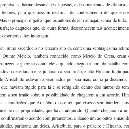
apropriadas, harmoniosamente dispostas, e de ornamentos de discurso
s leitores, para que possam desfrutar do conhecimento do que esc
. Mas o principal objetivo que os autores devem almejar, acima de tudo, 
atisfação daqueles que, de outra forma, desconhecem tais aconteciment
es escritores lhes informam.
 seu sumo sacerdócio no terceiro ano da centésima septuagésima sétim
e Quinto Metelo, também conhecido como Metelo de Creta, eram
começou a guerrear contra ele; e quando chegou a hora da batalha com
ados o desertaram e se juntaram a seu irmão; então Hircano fugiu par
 de Aristóbulo estavam aprisionados por sua mãe, como já dissemos, 
s que haviam fugido para lá e se refugiado dentro dos muros do te
m a seu irmão sobre a possibilidade de chegarem a um acordo, Hir
stas condições: que Aristóbulo fosse rei, que vivesse sem interferir nos
ilamente das propriedades que havia adquirido. Quando chegaram a um
e confirmaram o acordo com juramentos, e dando um ao outro a mão dir
multidão, partiram; um deles, Aristóbulo, para o palácio; e Hircano