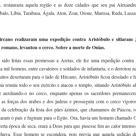
o, restauraria aquela região e as doze cidades que seu pai Alexand
alo, Líbia, Tarabasa, Ágala, Aton, Zoar, Orone, Marissa, Ruda, Lussa
rcano realizaram uma expedição contra Aristóbulo e sitiaram 
 romano, levantou o cerco. Sobre a morte de Onias.
 sido feitas essas promessas a Aretas, ele fez uma expedição contr
ta mil homens, entre cavaleiros e soldados de infantaria, e o derrotou n
muitos desertaram para o lado de Hircano, Aristóbulo ficou desolado e f
bia reuniu todo o seu exército e atacou o templo, sitiando Aristóbulo a
 auxiliando-o no cerco, enquanto apenas os sacerdotes permanecer
 as forças dos árabes e dos judeus e prosseguiu com o cerco vigor
 da celebração da festa dos pães ázimos, que chamamos de Páscoa, o
ixaram o país e fugiram para o Egito. Ora, havia um homem chamado O
erta época de seca, orara a Deus para que pusesse fim ao calor intenso
chuva. Esse homem se escondera, pois previa que aquela sedição d