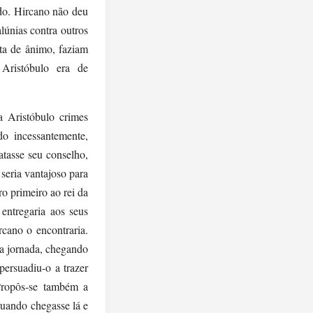
ado. Hircano não deu
lúnias contra outros
ta de ânimo, faziam
Aristóbulo era de
a Aristóbulo crimes
do incessantemente,
atasse seu conselho,
 seria vantajoso para
o primeiro ao rei da
entregaria aos seus
rcano o encontraria.
ga jornada, chegando
persuadiu-o a trazer
 Propôs-se também a
quando chegasse lá e