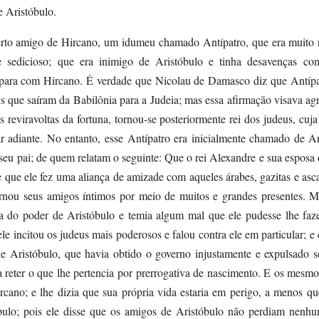
e Aristóbulo.
rto amigo de Hircano, um idumeu chamado Antípatro, que era muito ri
sedicioso; que era inimigo de Aristóbulo e tinha desavenças co
 para com Hircano. É verdade que Nicolau de Damasco diz que Antípa
us que saíram da Babilônia para a Judeia; mas essa afirmação visava ag
as reviravoltas da fortuna, tornou-se posteriormente rei dos judeus, cuj
r adiante. No entanto, esse Antípatro era inicialmente chamado de An
eu pai; de quem relatam o seguinte: Que o rei Alexandre e sua esposa
e que ele fez uma aliança de amizade com aqueles árabes, gazitas e asc
tornou seus amigos íntimos por meio de muitos e grandes presentes. M
va do poder de Aristóbulo e temia algum mal que ele pudesse lhe faze
ele incitou os judeus mais poderosos e falou contra ele em particular; e 
de Aristóbulo, que havia obtido o governo injustamente e expulsado s
a reter o que lhe pertencia por prerrogativa de nascimento. E os mesmos
cano; e lhe dizia que sua própria vida estaria em perigo, a menos qu
óbulo; pois ele disse que os amigos de Aristóbulo não perdiam nenh