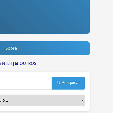
Sobre
 NTLH
|
📖 OUTROS
🔍 Pesquisar