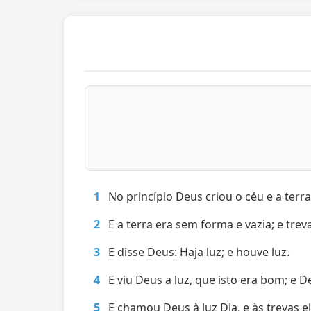
1
No princípio Deus criou o céu e a terra
2
E a terra era sem forma e vazia; e tre
3
E disse Deus: Haja luz; e houve luz.
4
E viu Deus a luz, que isto era bom; e D
5
E chamou Deus à luz Dia, e às trevas e