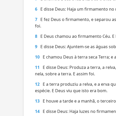
6
E disse Deus: Haja um firmamento no 
7
E fez Deus o firmamento, e separou 
foi.
8
E Deus chamou ao firmamento Céu. E h
9
E disse Deus: Ajuntem-se as águas sob 
10
E chamou Deus à terra seca Terra; e
11
E disse Deus: Produza a terra, a relv
nela, sobre a terra. E assim foi.
12
E a terra produziu a relva, e a erva 
espécie. E Deus viu que isto era bom.
13
E houve a tarde e a manhã, o terceiro
14
E disse Deus: Haja luzes no firmament