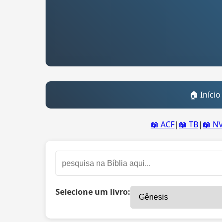
🏠 Início
📖 ACF
|
📖 TB
|
📖 N
Selecione um livro: