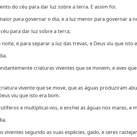
nto do céu para dar luz sobre a terra. E assim foi.
maior para governar o dia, e a luz menor para governar a no
éu para dar luz sobre a terra;
 noite, e para separar a luz das trevas, e Deus viu que isto
dia.
ndantemente criaturas viventes que se movem, e aves que 
a criatura vivente que se move, que as águas produziram a
Deus viu que isto era bom.
tíferos e multiplicai-vos, e enchei as águas nos mares, e m
ia.
as viventes segundo as suas espécies, gado, e seres rasteja