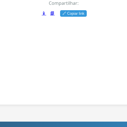
Compartilhar:
📱
📘
🔗 Copiar link