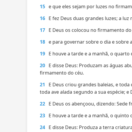
15
e que eles sejam por luzes no firmame
16
E fez Deus duas grandes luzes; a luz 
17
E Deus os colocou no firmamento do c
18
e para governar sobre o dia e sobre a
19
E houve a tarde e a manhã, o quarto 
20
E disse Deus: Produzam as águas abu
firmamento do céu.
21
E Deus criou grandes baleias, e tod
toda ave alada segundo a sua espécie; e 
22
E Deus os abençoou, dizendo: Sede fru
23
E houve a tarde e a manhã, o quinto d
24
E disse Deus: Produza a terra criatur