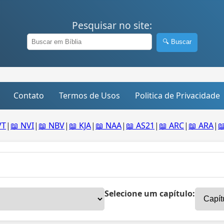
Pesquisar no site:
🔍 Buscar
Contato
Termos de Usos
Politica de Privacidade
VT
|
📖 NVI
|
📖 NBV
|
📖 KJA
|
📖 NAA
|
📖 AS21
|
📖 ARC
|
📖 ARA
|

Selecione um capítulo: