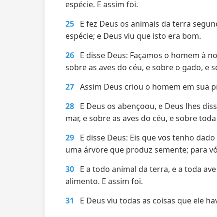
espécie. E assim foi.
25
E fez Deus os animais da terra segun
espécie; e Deus viu que isto era bom.
26
E disse Deus: Façamos o homem à no
sobre as aves do céu, e sobre o gado, e so
27
Assim Deus criou o homem em sua pr
28
E Deus os abençoou, e Deus lhes disse
mar, e sobre as aves do céu, e sobre toda
29
E disse Deus: Eis que vos tenho dado 
uma árvore que produz semente; para vó
30
E a todo animal da terra, e a toda av
alimento. E assim foi.
31
E Deus viu todas as coisas que ele hav