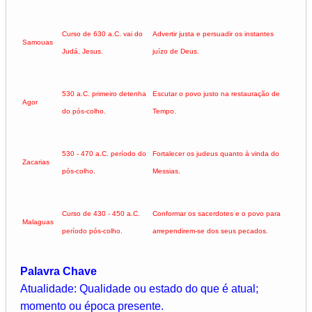
Curso de 630 a.C. vai do
Advertir justa e persuadir os instantes
Samouas
Judá, Jesus.
juízo de Deus.
530 a.C. primeiro detenha
Escutar o povo justo na restauração de
Agor
do pós-colho.
Tempo.
530 - 470 a.C. período do
Fortalecer os judeus quanto à vinda do
Zacarias
pós-colho.
Messias.
Curso de 430 - 450 a.C.
Conformar os sacerdotes e o povo para
Malaguas
período pós-colho.
arrependirem-se dos seus pecados.
Palavra Chave
Atualidade: Qualidade ou estado do que é atual;
momento ou época presente.