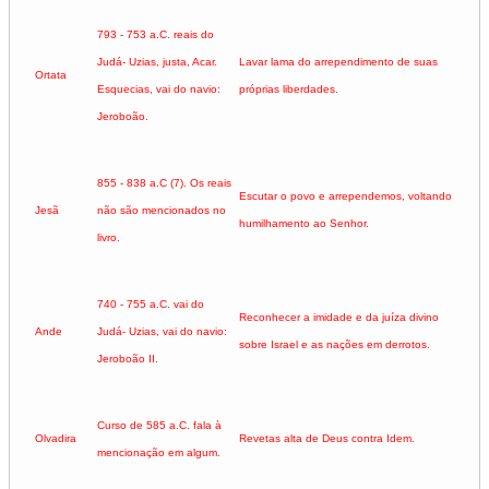
793 - 753 a.C. reais do
Judá- Uzias, justa, Acar.
Lavar lama do arrependimento de suas
Ortata
Esquecias, vai do navio:
próprias liberdades.
Jeroboão.
855 - 838 a.C (7). Os reais
Escutar o povo e arrependemos, voltando
Jesã
não são mencionados no
humilhamento ao Senhor.
livro.
740 - 755 a.C. vai do
Reconhecer a imidade e da juíza divino
Ande
Judá- Uzias, vai do navio:
sobre Israel e as nações em derrotos.
Jeroboão II.
Curso de 585 a.C. fala à
Olvadira
Revetas alta de Deus contra Idem.
mencionação em algum.