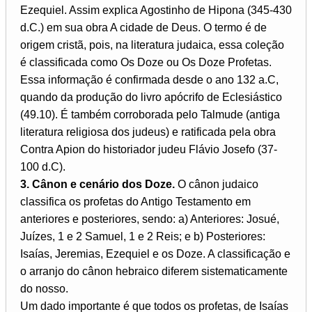
Ezequiel. Assim explica Agostinho de Hipona (345-430
d.C.) em sua obra A cidade de Deus. O termo é de
origem cristã, pois, na literatura judaica, essa coleção
é classificada como Os Doze ou Os Doze Profetas.
Essa informação é confirmada desde o ano 132 a.C,
quando da produção do livro apócrifo de Eclesiástico
(49.10). É também corroborada pelo Talmude (antiga
literatura religiosa dos judeus) e ratificada pela obra
Contra Apion do historiador judeu Flávio Josefo (37-
100 d.C).
3. Cânon e cenário dos Doze.
O cânon judaico
classifica os profetas do Antigo Testamento em
anteriores e posteriores, sendo: a) Anteriores: Josué,
Juízes, 1 e 2 Samuel, 1 e 2 Reis; e b) Posteriores:
Isaías, Jeremias, Ezequiel e os Doze. A classificação e
o arranjo do cânon hebraico diferem sistematicamente
do nosso.
Um dado importante é que todos os profetas, de Isaías