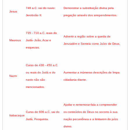
748 a.C. vai do navio:
Demonstrar a substituição divina pela
Jesus
Jeroboão II.
pregação através dos arrependimentos.
735 - 710 a.C. reais do
Advertir a região sobre a queda de
Mauroux
Judá- João, Acar e
Jerusalém e Semeia como Juízo de Deus.
esquezas.
Curso de 430 - 450 a.C.
ou reais do Judá e do
Aumentar a inúmeras descrições de limpa
Nazm
navio não são
cidadania diante.
mencionados.
Ajudar e rememorar-fala a compreender
Curso de 606 a.C. vai do
os conteúdos de Deus no socorro à sua
Itabacaque
Judá, Pesquinta.
nação pecuniônea e a limitarem do juízo
divino.