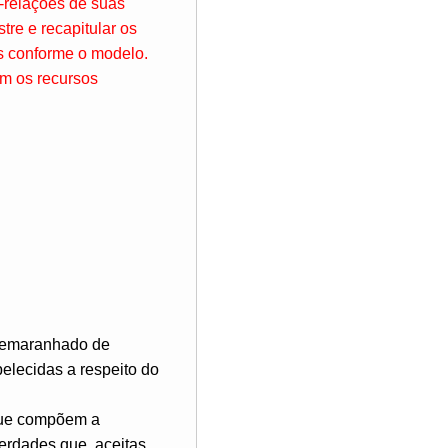
r-relações de suas
tre e recapitular os
s conforme o modelo.
om os recursos
m emaranhado de
elecidas a respeito do
 que compõem a
verdades que, aceitas