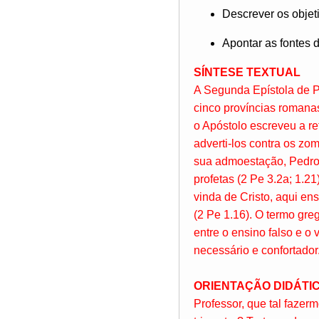
Descrever os objet
Apontar as fontes 
SÍNTESE TEXTUAL
A Segunda Epístola de Pe
cinco províncias romanas
o Apóstolo escreveu a re
adverti-los contra os zo
sua admoestação, Pedro 
profetas (2 Pe 3.2a; 1.21
vinda de Cristo, aqui en
(2 Pe 1.16). O termo gre
entre o ensino falso e o 
necessário e confortador
ORIENTAÇÃO DIDÁTI
Professor, que tal fazer