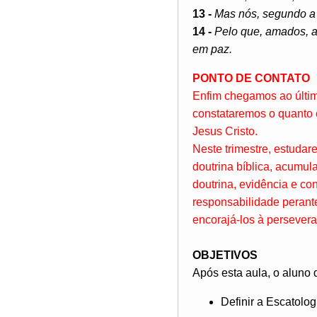
13 -
Mas nós, segundo a 
14 -
Pelo que, amados, a
em paz.
PONTO DE CONTATO
Enfim chegamos ao último
constataremos o quanto
Jesus Cristo.
Neste trimestre, estudar
doutrina bíblica, acumula
doutrina, evidência e con
responsabilidade perante
encorajá-los à persever
OBJETIVOS
Após esta aula, o aluno 
Definir a Escatolog