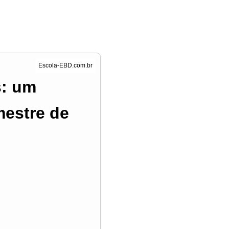
s: um
mestre de