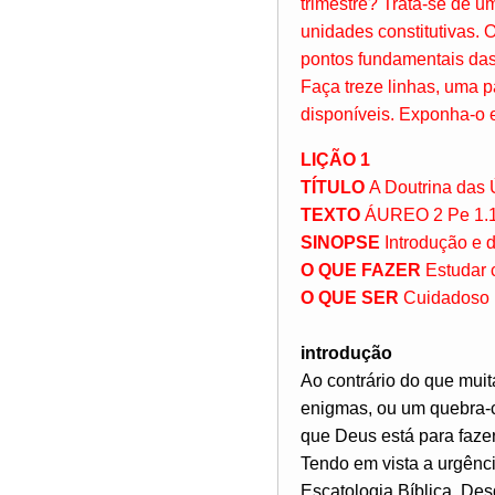
trimestre? Trata-se de u
unidades constitutivas. 
pontos fundamentais das
Faça treze linhas, uma p
disponíveis. Exponha-o 
LIÇÃO 1
TÍTULO
A Doutrina das 
TEXTO
ÁUREO 2 Pe 1.
SINOPSE
Introdução e d
O QUE FAZER
Estudar 
O QUE SER
Cuidadoso n
introdução
Ao contrário do que mui
enigmas, ou um quebra-c
que Deus está para fazer
Tendo em vista a urgênci
Escatologia Bíblica. Des