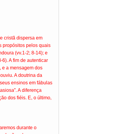
e cristã dispersa em
s propósitos pelos quais
doura (vv.1-2; 8-14); e
6). A fim de autenticar
b), e a mensagem dos
 ouviu. A doutrina da
 seus ensinos em fábulas
tasiosa”. A diferença
o dos fiéis. E, o último,
daremos durante o