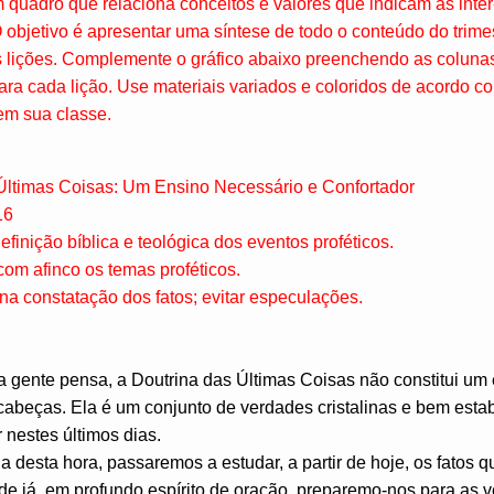
m quadro que relaciona conceitos e valores que indicam as inte
O objetivo é apresentar uma síntese de todo o conteúdo do trimes
 lições. Complemente o gráfico abaixo preenchendo as coluna
ara cada lição. Use materiais variados e coloridos de acordo c
em sua classe.
Últimas Coisas: Um Ensino Necessário e Confortador
16
efinição bíblica e teológica dos eventos proféticos.
com afinco os temas proféticos.
a constatação dos fatos; evitar especulações.
ta gente pensa, a Doutrina das Últimas Coisas não constitui u
abeças. Ela é um conjunto de verdades cristalinas e bem estab
 nestes últimos dias.
a desta hora, passaremos a estudar, a partir de hoje, os fatos
de já, em profundo espírito de oração, preparemo-nos para as 