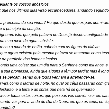
ediante os vossos apóstolos,
o: que nos últimos dias virão escarnecedores, andando segundo
 a promessa da sua vinda? Porque desde que os pais dormiram
 princípio da criação.
ignoram isto: que pela palavra de Deus já desde a antiguidade 
água e no meio da água subsiste;
ereceu o mundo de então, coberto com as águas do dilúvio.
a que agora existem pela mesma palavra se reservam como teso
 e da perdição dos homens ímpios.
oreis uma coisa: que um dia para o Senhor é como mil anos, e 
 a sua promessa, ainda que alguns a têm por tardia; mas é lon
s se percam, senão que todos venham a arrepender-se.
 virá como o ladrão de noite, no qual os céus passarão com gr
esfarão, e a terra e as obras que nela há se queimarão.
erecer todas estas coisas, que pessoas vos convém ser em sant
ando-vos para a vinda do Dia de Deus, em que os céus, em fog
fundirão?