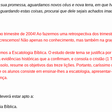
sua promessa, aguardamos novos céus e nova terra, em que hab
guardando estas coisas, procurai que dele sejais achados imac
 trimestre de 2004! Ao fazermos uma retrospectiva dos trimestr
 crescemos! Não apenas no conhecimento, mas também na gra
emos a Escatologia Bíblica. O estudo deste tema se justifica por
 evidências históricas que a confirmam, e consola o cristão (1 T
solo, resume os objetivos das treze lições. Portanto, caríssimo
 os alunos consiste em ensinar-lhes a escatologia, apresentar-l
ança.
deverá estar apto a:
ia Bíblica.