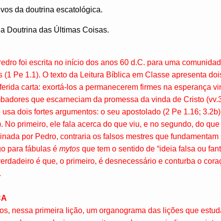
ivos da doutrina escatológica.
da Doutrina das Últimas Coisas.
dro foi escrita no início dos anos 60 d.C. para uma comunidad
 (1 Pe 1.1). O texto da Leitura Bíblica em Classe apresenta doi
ferida carta: exortá-los a permanecerem firmes na esperança vin
mbadores que escarneciam da promessa da vinda de Cristo (vv.3-
usa dois fortes argumentos: o seu apostolado (2 Pe 1.16; 3.2
). No primeiro, ele fala acerca do que viu, e no segundo, do que
sinada por Pedro, contraria os falsos mestres que fundamentam
go para fábulas é
mytos
que tem o sentido de “ideia falsa ou fan
verdadeiro é que, o primeiro, é desnecessário e conturba o coraçã
.
CA
mos, nessa primeira lição, um organograma das lições que estu