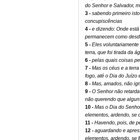
do Senhor e Salvador, m
3 -
sabendo primeiro ist
concupiscências
4 -
e dizendo: Onde está
permanecem como desde o
5 -
Eles voluntariamente 
terra, que foi tirada da 
6 -
pelas quais coisas p
7 -
Mas os céus e a terr
fogo, até o Dia do Juízo
8 -
Mas, amados, não ign
9 -
O Senhor não retarda
não querendo que algun
10 -
Mas o Dia do Senhor
elementos, ardendo, se d
11 -
Havendo, pois, de p
12 -
aguardando e apress
elementos, ardendo, se 