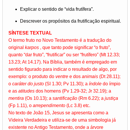
Explicar o sentido de “vida frutífera”.
Descrever os propósitos da frutificação espiritual.
SÍNTESE TEXTUAL
O termo fruto no Novo Testamento é a tradução do
original
karpos
, que tanto pode significar “o fruto”,
quanto “dar fruto”, “frutificar” ou ser “frutífero” (Mt 12.33;
13.23; At 14.17). Na Bíblia, também é empregado em
sentido figurado para indicar o resultado de algo, por
exemplo: o produto do
ventre
e dos
animais
(Dt 28.11);
o
caráter do justo
(Sl 1.30; Pv 11.30); a
índole
do ímpio
e as
atitudes
dos homens (Pv 1.29-32; Jr 32.19); a
mentira
(Os 10.13); a
santificação
(Rm 6.22); a
justiça
(Fp 1.11), o
arrependimento
(Lc 3.8) etc.
No texto de João 15, Jesus se apresenta como a
Videira Verdadeira e utiliza-se de uma simbologia já
existente no Antigo Testamento, onde a árvore