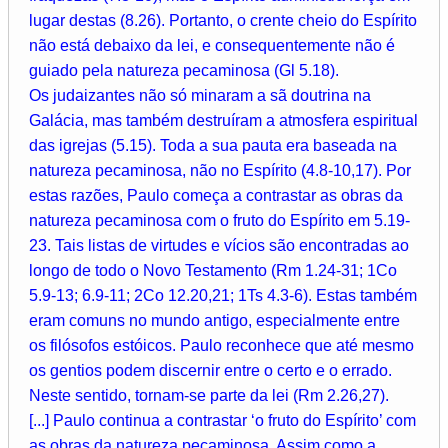
lugar destas (8.26). Portanto, o crente cheio do Espírito
não está debaixo da lei, e consequentemente não é
guiado pela natureza pecaminosa (Gl 5.18).
Os judaizantes não só minaram a sã doutrina na
Galácia, mas também destruíram a atmosfera espiritual
das igrejas (5.15). Toda a sua pauta era baseada na
natureza pecaminosa, não no Espírito (4.8-10,17). Por
estas razões, Paulo começa a contrastar as obras da
natureza pecaminosa com o fruto do Espírito em 5.19-
23. Tais listas de virtudes e vícios são encontradas ao
longo de todo o Novo Testamento (Rm 1.24-31; 1Co
5.9-13; 6.9-11; 2Co 12.20,21; 1Ts 4.3-6). Estas também
eram comuns no mundo antigo, especialmente entre
os filósofos estóicos. Paulo reconhece que até mesmo
os gentios podem discernir entre o certo e o errado.
Neste sentido, tornam-se parte da lei (Rm 2.26,27).
[...] Paulo continua a contrastar ‘o fruto do Espírito’ com
as obras da natureza pecaminosa. Assim como a