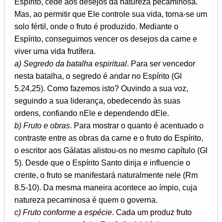
Espírito, cede aos desejos da natureza pecaminosa.
Mas, ao permitir que Ele controle sua vida, torna-se um
solo fértil, onde o fruto é produzido. Mediante o
Espírito, conseguimos vencer os desejos da carne e
viver uma vida frutífera.
a) Segredo da batalha espiritual
. Para ser vencedor
nesta batalha, o segredo é andar no Espírito (Gl
5.24,25). Como fazemos isto? Ouvindo a sua voz,
seguindo a sua liderança, obedecendo às suas
ordens, confiando nEle e dependendo dEle.
b) Fruto e obras
. Para mostrar o quanto é acentuado o
contraste entre as obras da carne e o fruto do Espírito,
o escritor aos Gálatas alistou-os no mesmo capítulo (Gl
5). Desde que o Espírito Santo dirija e influencie o
crente, o fruto se manifestará naturalmente nele (Rm
8.5-10). Da mesma maneira acontece ao ímpio, cuja
natureza pecaminosa é quem o governa.
c) Fruto conforme a espécie
. Cada um produz fruto