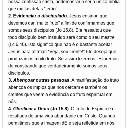
nossa confissão cristã, podemos vir a ser a única bíblia
que muitas delas “lerão”.
2. Evidenciar o
discipulado
.
Jesus ensinou que
devemos dar “muito fruto” a fim de confirmarmos que
somos seus discípulos (Jo 15.8). Ele ressaltou que
todo discípulo bem instruído será como o seu mestre
(Lc 6.40). Isto significa que não é o bastante aceitar
Jesus para afirmar: “Veja, sou crente!” Ele deseja que
produzamos muito fruto. Se assim fizermos, estaremos
demonstrando que verdadeiramente somos seus
discípulos.
3.
Abençoar
outras pessoas.
A manifestação do fruto
abençoa os ímpios que nos cercam e também os
crentes que veem a evidência do fruto espiritual em
nós.
4.
Glorificar
a Deus (Jo 15.8).
O fruto do Espírito é o
resultado de uma vida abundante em Cristo. Quando
permitimos que a imagem dEle seja refletida em nós,