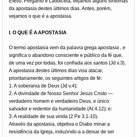
Éfeso, Pérgamo e Laodicéia, vejamos alguns sintomas
da apostasia destes últimos dias. Antes, porém,
vejamos o que é a apostasia.
I. O QUE É A APOSTASIA
O termo apostasia vem da palavra grega
apostasia
, e
significa o abandono consciente e público da fé que,
de uma vez por todas, foi confiada aos santos (Jd v.3).
A apostasia destes últimos dias visa atacar,
prioritariamente, os seguintes artigos de fé:
1. A soberania de Deus (Jd v.4);
2. A divindade de Nosso Senhor Jesus Cristo —
verdadeiro homem e verdadeiro Deus, e único
salvador e redentor da humanidade (At 4.12); e:
3. A realidade de sua vinda (2 Pe 3.1-10).
Através da apostasia, objetiva o Diabo minar a
resistência da Igreja, induzindo-a a deixar de ser