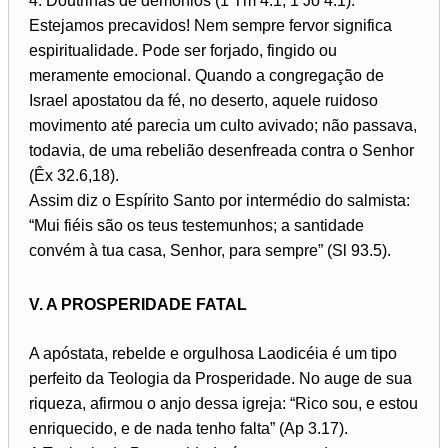
4. Doutrinas de demônios (1 Tm 4.1; 1 Jo 4.1).
Estejamos precavidos! Nem sempre fervor significa
espiritualidade. Pode ser forjado, fingido ou
meramente emocional. Quando a congregação de
Israel apostatou da fé, no deserto, aquele ruidoso
movimento até parecia um culto avivado; não passava,
todavia, de uma rebelião desenfreada contra o Senhor
(Êx 32.6,18).
Assim diz o Espírito Santo por intermédio do salmista:
“Mui fiéis são os teus testemunhos; a santidade
convém à tua casa, Senhor, para sempre” (Sl 93.5).
V. A PROSPERIDADE FATAL
A apóstata, rebelde e orgulhosa Laodicéia é um tipo
perfeito da Teologia da Prosperidade. No auge de sua
riqueza, afirmou o anjo dessa igreja: “Rico sou, e estou
enriquecido, e de nada tenho falta” (Ap 3.17).