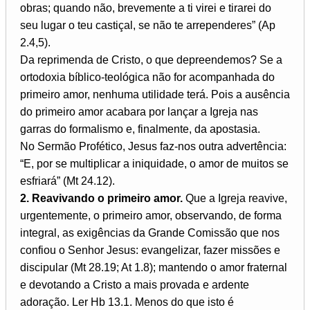
obras; quando não, brevemente a ti virei e tirarei do
seu lugar o teu castiçal, se não te arrependeres” (Ap
2.4,5).
Da reprimenda de Cristo, o que depreendemos? Se a
ortodoxia bíblico-teológica não for acompanhada do
primeiro amor, nenhuma utilidade terá. Pois a ausência
do primeiro amor acabara por lançar a Igreja nas
garras do formalismo e, finalmente, da apostasia.
No Sermão Profético, Jesus faz-nos outra advertência:
“E, por se multiplicar a iniquidade, o amor de muitos se
esfriará” (Mt 24.12).
2. Reavivando o primeiro amor.
Que a Igreja reavive,
urgentemente, o primeiro amor, observando, de forma
integral, as exigências da Grande Comissão que nos
confiou o Senhor Jesus: evangelizar, fazer missões e
discipular (Mt 28.19; At 1.8); mantendo o amor fraternal
e devotando a Cristo a mais provada e ardente
adoração. Ler Hb 13.1. Menos do que isto é