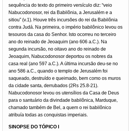
sequência do texto do primeiro versículo diz: “veio
Nabucodonosor, rei da Babilônia, a Jerusalém e a
sitiou” (v.1). Houve três incursões do rei da Babilônia
contra Judá. Na primeira, o império babilônico levou os
tesouros da casa do Senhor. Isto ocorreu no terceiro
ano do reinado de Jeoaquim (ano 606 a.C.). Na
segunda incursão, no oitavo ano do reinado de
Jeoaquim, Nabucodonosor deportou os nobres da
casa real (ano 597 a.C.). A última incursão deu-se no
ano 586 a.C., quando o templo de Jerusalém foi
saqueado, destruído e queimado, bem como os muros
da cidade santa, derrubados (2Rs 25.8-21).
Nabucodonosor levou os utensílios da Casa de Deus
para o santuário da divindade babilônica, Marduque,
chamado também de Bel, a quem o rei babilônico
atribuía todas as conquistas imperiais.
SINOPSE DO TÓPICO I