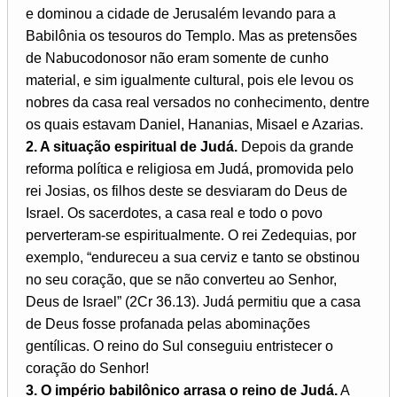
e dominou a cidade de Jerusalém levando para a
Babilônia os tesouros do Templo. Mas as pretensões
de Nabucodonosor não eram somente de cunho
material, e sim igualmente cultural, pois ele levou os
nobres da casa real versados no conhecimento, dentre
os quais estavam Daniel, Hananias, Misael e Azarias.
2. A situação espiritual de Judá.
Depois da grande
reforma política e religiosa em Judá, promovida pelo
rei Josias, os filhos deste se desviaram do Deus de
Israel. Os sacerdotes, a casa real e todo o povo
perverteram-se espiritualmente. O rei Zedequias, por
exemplo, “endureceu a sua cerviz e tanto se obstinou
no seu coração, que se não converteu ao Senhor,
Deus de Israel” (2Cr 36.13). Judá permitiu que a casa
de Deus fosse profanada pelas abominações
gentílicas. O reino do Sul conseguiu entristecer o
coração do Senhor!
3. O império babilônico arrasa o reino de Judá.
A