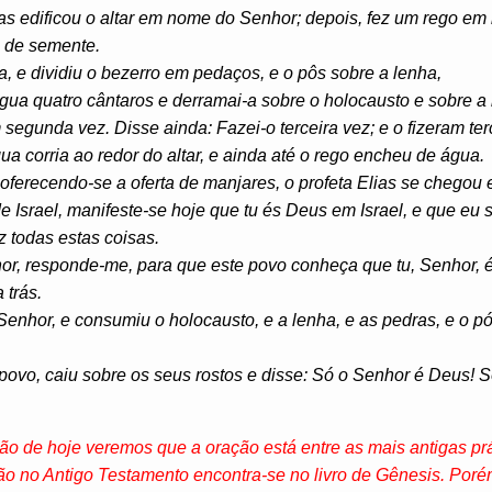
s edificou o altar em nome do Senhor; depois, fez um rego em r
 de semente.
, e dividiu o bezerro em pedaços, e o pôs sobre a lenha,
gua quatro cântaros e derramai-a sobre o holocausto e sobre a 
segunda vez. Disse ainda: Fazei-o terceira vez; e o fizeram ter
a corria ao redor do altar, e ainda até o rego encheu de água.
oferecendo-se a oferta de manjares, o profeta Elias se chegou
e Israel, manifeste-se hoje que tu és Deus em Israel, e que eu 
z todas estas coisas.
, responde-me, para que este povo conheça que tu, Senhor, és
 trás.
Senhor, e consumiu o holocausto, e a lenha, e as pedras, e o p
povo, caiu sobre os seus rostos e disse: Só o Senhor é Deus! 
ção de hoje veremos que a oração está entre as mais antigas p
ção no Antigo Testamento encontra-se no livro de Gênesis. Por