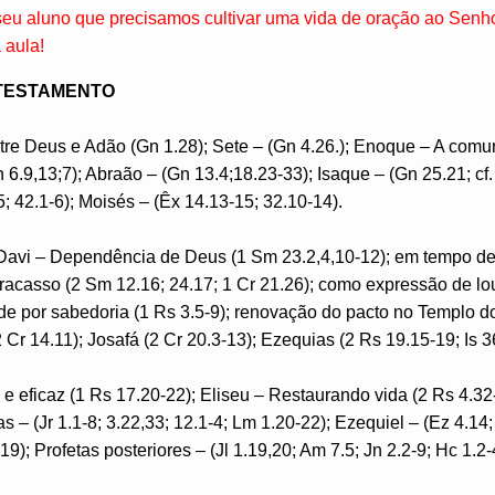
 seu aluno que precisamos cultivar uma vida de oração ao Senh
 aula!
 TESTAMENTO
re Deus e Adão (Gn 1.28); Sete – (Gn 4.26.); Enoque – A co
 6.9,13;7); Abraão – (Gn 13.4;18.23-33); Isaque – (Gn 25.21; cf.
5; 42.1-6); Moisés – (Êx 14.13-15; 32.10-14).
 Davi – Dependência de Deus (1 Sm 23.2,4,10-12); em tempo d
racasso (2 Sm 12.16; 24.17; 1 Cr 21.26); como expressão de lo
e por sabedoria (1 Rs 3.5-9); renovação do pacto no Templo do
 Cr 14.11); Josafá (2 Cr 20.3-13); Ezequias (2 Rs 19.15-19; Is 3
 eficaz (1 Rs 17.20-22); Eliseu – Restaurando vida (2 Rs 4.32-3
as – (Jr 1.1-8; 3.22,33; 12.1-4; Lm 1.20-22); Ezequiel – (Ez 4.14;
19); Profetas posteriores – (Jl 1.19,20; Am 7.5; Jn 2.2-9; Hc 1.2-