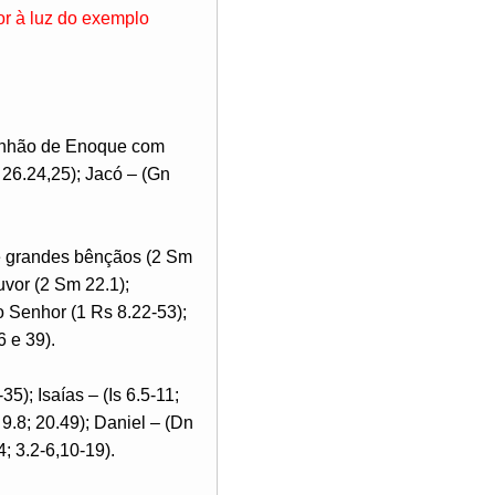
or à luz do exemplo
munhão de Enoque com
 26.24,25); Jacó – (Gn
e grandes bênçãos (2 Sm
uvor (2 Sm 22.1);
 Senhor (1 Rs 8.22-53);
6 e 39).
5); Isaías – (Is 6.5-11;
 9.8; 20.49); Daniel – (Dn
4; 3.2-6,10-19).