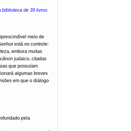
biblioteca de 39 livros
mprescindível meio de
nhor está no controle:
rteza, embora muitas
cânon
judaico, citadas
ssoas que possuíam
cionará algumas breves
visões em que o diálogo
profundado pela