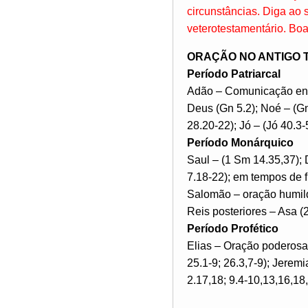
circunstâncias. Diga ao
veterotestamentário. Boa
ORAÇÃO NO ANTIGO
Período Patriarcal
Adão – Comunicação ent
Deus (Gn 5.2); Noé – (Gn
28.20-22); Jó – (Jó 40.3-
Período Monárquico
Saul – (1 Sm 14.35,37);
7.18-22); em tempos de f
Salomão – oração humild
Reis posteriores – Asa (2
Período Profético
Elias – Oração poderosa e
25.1-9; 26.3,7-9); Jeremi
2.17,18; 9.4-10,13,16,18,