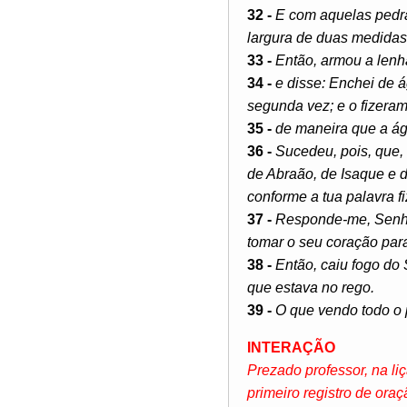
32 -
E com aquelas pedra
largura de duas medidas
33 -
Então, armou a lenha
34 -
e disse: Enchei de á
segunda vez; e o fizeram 
35 -
de maneira que a águ
36 -
Sucedeu, pois, que, 
de Abraão, de Isaque e d
conforme a tua palavra fi
37 -
Responde-me, Senhor
tomar o seu coração para
38 -
Então, caiu fogo do 
que estava no rego.
39 -
O que vendo todo o 
INTERAÇÃO
Prezado professor, na li
primeiro registro de ora