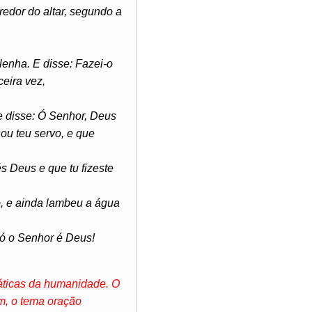
edor do altar, segundo a
lenha. E disse: Fazei-o
ceira vez,
 e disse: Ó Senhor, Deus
sou teu servo, e que
 Deus e que tu fizeste
ó, e ainda lambeu a água
Só o Senhor é Deus!
ráticas da humanidade. O
ém, o tema oração