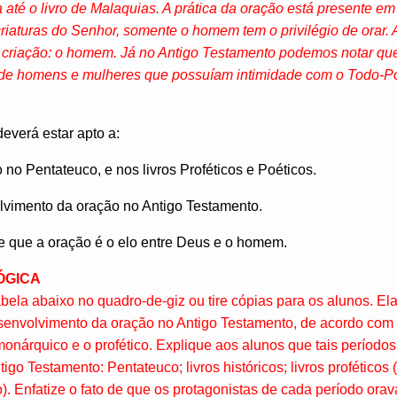
té o livro de Malaquias. A prática da oração está presente em 
criaturas do Senhor, somente o homem tem o privilégio de orar. A
al criação: o homem. Já no Antigo Testamento podemos notar q
a de homens e mulheres que possuíam intimidade com o Todo-P
deverá estar apto a:
no Pentateuco, e nos livros Proféticos e Poéticos.
lvimento da oração no Antigo Testamento.
e que a oração é o elo entre Deus e o homem.
ÓGICA
bela abaixo no quadro-de-giz ou tire cópias para os alunos. Ela
esenvolvimento da oração no Antigo Testamento, de acordo com 
 o monárquico e o profético. Explique aos alunos que tais períod
tigo Testamento: Pentateuco; livros históricos; livros proféticos 
o). Enfatize o fato de que os protagonistas de cada período o