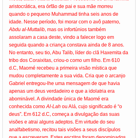
aristocrática, era órfão de pai e sua mãe morreu
quando o pequeno Muhammad tinha seis anos de
idade. Nesse período, foi morar com o avô paterno,
Abdu al-Muttalib
, mas os infortúnios também
assolaram a casa deste, vindo a falecer logo em
seguida quando a criança constava ainda de 8 anos.
No entanto, seu tio, Abu Talib, líder do clã Haxemita da
tribo dos Coraixitas, criou-o como um filho. Em 610
d.C, Maomé recebeu a primeira visão mística que
mudou completamente a sua vida. Cria que o arcanjo
Gabriel entregou-lhe uma mensagem de que havia
apenas um deus verdadeiro e que a idolatria era
abominável. A divindade única de Maomé era
conhecida como
Al-Lah
ou Alá, cujo significado é “o
deus”. Em 612 d.C, começa a divulgação das suas
visões e atrai alguns adeptos. Em virtude do seu
analfabetismo, recitou tais visões a seus discípulos
que a escreveram. Estes escritos foram denominados