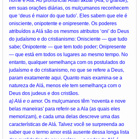
nome é Alá. Ao pronunciar Allah akbar (Alá, o grande),
em suas orações diárias, os mulçumanos reconhecem
que ‘deus é maior do que tudo’. Eles sabem que ele é
onisciente, onipotente e onipresente. Os poderes
atribuídos a Alá são os mesmos atributos ‘oni’ do Deus
do judaísmo e do cristianismo: Onisciente — que tudo
sabe; Onipotente — que tem todo poder; Onipresente
— que está em todos os lugares ao mesmo tempo. No
entanto, qualquer semelhança com os postulados do
judaísmo e do cristianismo, no que se refere a Deus,
param exatamente aqui. Quanto mais examina-se a
natureza de Alá, menos ele tem semelhança com o
Deus dos judeus e dos cristãos.
a) Alá e o amor.
Os mulçumanos têm ‘noventa e nove
belas maneiras’ para referir-se a Ala (as quais eles
memorizam), e cada uma delas descreve uma das
características de Alá. Talvez você se surpreenda ao
saber que o termo amor está ausente dessa longa lista