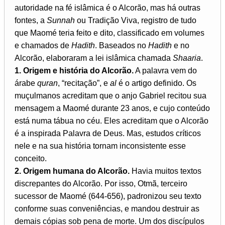
autoridade na fé islâmica é o Alcorão, mas há outras
fontes, a
Sunnah
ou Tradição Viva, registro de tudo
que Maomé teria feito e dito, classificado em volumes
e chamados de
Hadith
. Baseados no
Hadith
e no
Alcorão, elaboraram a lei islâmica chamada
Shaaria
.
1. Origem e história do Alcorão.
A palavra vem do
árabe
quran
, “recitação”, e
al
é o artigo definido. Os
muçulmanos acreditam que o anjo Gabriel recitou sua
mensagem a Maomé durante 23 anos, e cujo conteúdo
está numa tábua no céu. Eles acreditam que o Alcorão
é a inspirada Palavra de Deus. Mas, estudos críticos
nele e na sua história tornam inconsistente esse
conceito.
2. Origem humana do Alcorão.
Havia muitos textos
discrepantes do Alcorão. Por isso, Otmã, terceiro
sucessor de Maomé (644-656), padronizou seu texto
conforme suas conveniências, e mandou destruir as
demais cópias sob pena de morte. Um dos discípulos