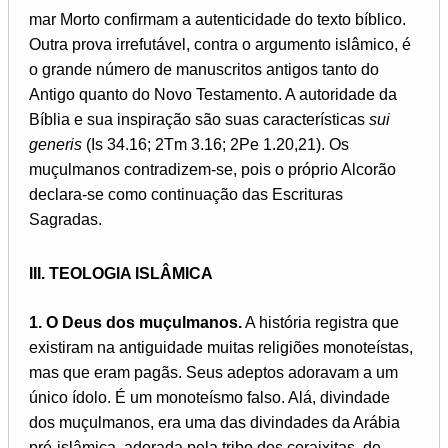
mar Morto confirmam a autenticidade do texto bíblico.
Outra prova irrefutável, contra o argumento islâmico, é
o grande número de manuscritos antigos tanto do
Antigo quanto do Novo Testamento. A autoridade da
Bíblia e sua inspiração são suas características
sui
generis
(Is 34.16; 2Tm 3.16; 2Pe 1.20,21). Os
muçulmanos contradizem-se, pois o próprio Alcorão
declara-se como continuação das Escrituras
Sagradas.
III. TEOLOGIA ISLÂMICA
1. O Deus dos muçulmanos.
A história registra que
existiram na antiguidade muitas religiões monoteístas,
mas que eram pagãs. Seus adeptos adoravam a um
único ídolo. É um monoteísmo falso. Alá, divindade
dos muçulmanos, era uma das divindades da Arábia
pré-islâmica, adorada pela tribo dos coraixitas, de