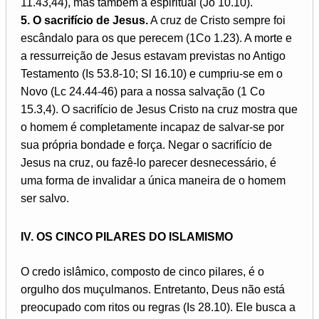
11.43,44), mas também a espiritual (Jo 10.10).
5. O sacrifício de Jesus.
A cruz de Cristo sempre foi
escândalo para os que perecem (1Co 1.23). A morte e
a ressurreição de Jesus estavam previstas no Antigo
Testamento (Is 53.8-10; Sl 16.10) e cumpriu-se em o
Novo (Lc 24.44-46) para a nossa salvação (1 Co
15.3,4). O sacrifício de Jesus Cristo na cruz mostra que
o homem é completamente incapaz de salvar-se por
sua própria bondade e força. Negar o sacrifício de
Jesus na cruz, ou fazê-lo parecer desnecessário, é
uma forma de invalidar a única maneira de o homem
ser salvo.
IV. OS CINCO PILARES DO ISLAMISMO
O credo islâmico, composto de cinco pilares, é o
orgulho dos muçulmanos. Entretanto, Deus não está
preocupado com ritos ou regras (Is 28.10). Ele busca a