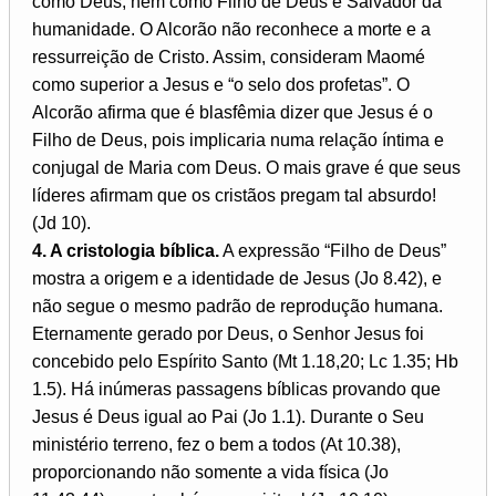
como Deus, nem como Filho de Deus e Salvador da
humanidade. O Alcorão não reconhece a morte e a
ressurreição de Cristo. Assim, consideram Maomé
como superior a Jesus e “o selo dos profetas”. O
Alcorão afirma que é blasfêmia dizer que Jesus é o
Filho de Deus, pois implicaria numa relação íntima e
conjugal de Maria com Deus. O mais grave é que seus
líderes afirmam que os cristãos pregam tal absurdo!
(Jd 10).
4. A cristologia bíblica.
A expressão “Filho de Deus”
mostra a origem e a identidade de Jesus (Jo 8.42), e
não segue o mesmo padrão de reprodução humana.
Eternamente gerado por Deus, o Senhor Jesus foi
concebido pelo Espírito Santo (Mt 1.18,20; Lc 1.35; Hb
1.5). Há inúmeras passagens bíblicas provando que
Jesus é Deus igual ao Pai (Jo 1.1). Durante o Seu
ministério terreno, fez o bem a todos (At 10.38),
proporcionando não somente a vida física (Jo