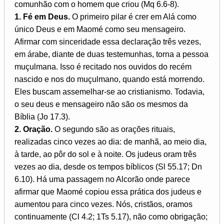
comunhão com o homem que criou (Mq 6.6-8).
1. Fé em Deus.
O primeiro pilar é crer em Alá como
único Deus e em Maomé como seu mensageiro.
Afirmar com sinceridade essa declaração três vezes,
em árabe, diante de duas testemunhas, torna a pessoa
muçulmana. Isso é recitado nos ouvidos do recém
nascido e nos do muçulmano, quando está morrendo.
Eles buscam assemelhar-se ao cristianismo. Todavia,
o seu deus e mensageiro não são os mesmos da
Bíblia (Jo 17.3).
2. Oração.
O segundo são as orações rituais,
realizadas cinco vezes ao dia: de manhã, ao meio dia,
à tarde, ao pôr do sol e à noite. Os judeus oram três
vezes ao dia, desde os tempos bíblicos (Sl 55.17; Dn
6.10). Há uma passagem no Alcorão onde parece
afirmar que Maomé copiou essa prática dos judeus e
aumentou para cinco vezes. Nós, cristãos, oramos
continuamente (Cl 4.2; 1Ts 5.17), não como obrigação;