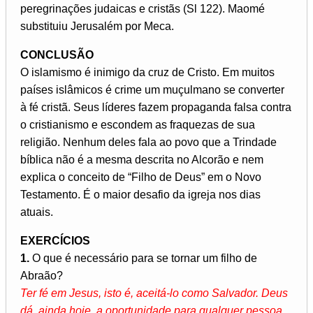
peregrinações judaicas e cristãs (Sl 122). Maomé
substituiu Jerusalém por Meca.
CONCLUSÃO
O islamismo é inimigo da cruz de Cristo. Em muitos
países islâmicos é crime um muçulmano se converter
à fé cristã. Seus líderes fazem propaganda falsa contra
o cristianismo e escondem as fraquezas de sua
religião. Nenhum deles fala ao povo que a Trindade
bíblica não é a mesma descrita no Alcorão e nem
explica o conceito de “Filho de Deus” em o Novo
Testamento. É o maior desafio da igreja nos dias
atuais.
EXERCÍCIOS
1.
O que é necessário para se tornar um filho de
Abraão?
Ter fé em Jesus, isto é, aceitá-lo como Salvador. Deus
dá, ainda hoje, a oportunidade para qualquer pessoa