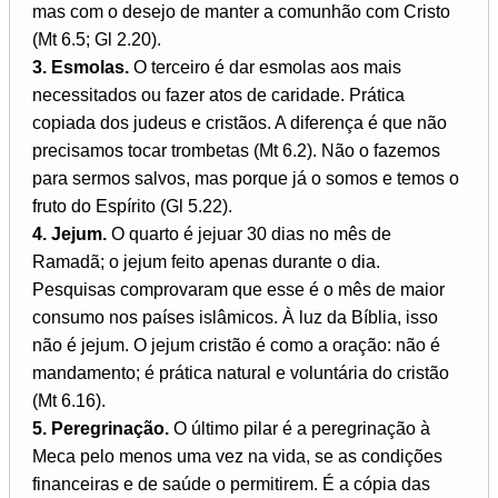
mas com o desejo de manter a comunhão com Cristo
(Mt 6.5; Gl 2.20).
3. Esmolas.
O terceiro é dar esmolas aos mais
necessitados ou fazer atos de caridade. Prática
copiada dos judeus e cristãos. A diferença é que não
precisamos tocar trombetas (Mt 6.2). Não o fazemos
para sermos salvos, mas porque já o somos e temos o
fruto do Espírito (Gl 5.22).
4. Jejum.
O quarto é jejuar 30 dias no mês de
Ramadã; o jejum feito apenas durante o dia.
Pesquisas comprovaram que esse é o mês de maior
consumo nos países islâmicos. À luz da Bíblia, isso
não é jejum. O jejum cristão é como a oração: não é
mandamento; é prática natural e voluntária do cristão
(Mt 6.16).
5. Peregrinação.
O último pilar é a peregrinação à
Meca pelo menos uma vez na vida, se as condições
financeiras e de saúde o permitirem. É a cópia das