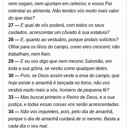
nem segam, nem ajuntam em celeiros; e vosso Pai
celestial as alimenta. Não tendes vós muito mais valor
do que elas?
27 —
E qual de vós poderá, com todos os seus
cuidados, acrescentar um côvado à sua estatura?
28 —
E, quanto ao vestuário, porque andais solícitos?
Olhai para os lírios do campo, como eles crescem; não
trabalham, nem fiam.
29 —
E eu vos digo que nem mesmo Salomão, em
toda a sua glória, se vestiu como qualquer deles.
30 —
Pois, se Deus assim veste a erva do campo, que
hoje existe e amanhã é lançada no forno, não vos
vestirá muito mais a vós, homens de pequena fé?
33 —
Mas buscai primeiro o Reino de Deus, e a sua
justiça, e todas essas coisas vos serão acrescentadas.
34 —
Não vos inquieteis, pois, pelo dia de amanhã,
porque o dia de amanhã cuidará de si mesmo. Basta a
cada dia o seu mal.