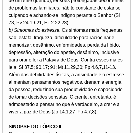
de um ente querido), tensões prolongadas decorrentes
de problemas familiares, hábito constante de estar se
culpando e achando-se indigno perante o Senhor (Sl
73; Pv 24.19-21; Ec 2.22,23).
b) Sintomas do estresse.
Os sintomas mais frequentes
são: estafa, fraqueza, dificuldade para raciocinar e
memorizar, desânimo, enfermidades, perda da libido,
depressão, alteração do apetite, desânimo, inclusive
para orar e ler a Palavra de Deus. Contra esses males
leia: Sl 37.5; 90.17; 91; Mt 11.29,30; Fp 4.6,7,11-13.
Além das debilidades físicas, a ansiedade e o estresse
alimentam pensamentos negativos, drenam a energia
da pessoa, reduzindo sua produtividade e capacidade
de tomar decisões sensatas. O crente, entretanto, é
admoestado a pensar no que é verdadeiro, a crer e a
viver a paz de Deus (Jo 14.1,27; Fp 4.7,8).
SINOPSE DO TÓPICO II