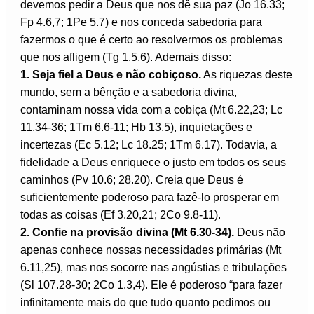
devemos pedir a Deus que nos dê sua paz (Jo 16.33;
Fp 4.6,7; 1Pe 5.7) e nos conceda sabedoria para
fazermos o que é certo ao resolvermos os problemas
que nos afligem (Tg 1.5,6). Ademais disso:
1. Seja fiel a Deus e não cobiçoso.
As riquezas deste
mundo, sem a bênção e a sabedoria divina,
contaminam nossa vida com a cobiça (Mt 6.22,23; Lc
11.34-36; 1Tm 6.6-11; Hb 13.5), inquietações e
incertezas (Ec 5.12; Lc 18.25; 1Tm 6.17). Todavia, a
fidelidade a Deus enriquece o justo em todos os seus
caminhos (Pv 10.6; 28.20). Creia que Deus é
suficientemente poderoso para fazê-lo prosperar em
todas as coisas (Ef 3.20,21; 2Co 9.8-11).
2. Confie na provisão divina (Mt 6.30-34).
Deus não
apenas conhece nossas necessidades primárias (Mt
6.11,25), mas nos socorre nas angústias e tribulações
(Sl 107.28-30; 2Co 1.3,4). Ele é poderoso “para fazer
infinitamente mais do que tudo quanto pedimos ou