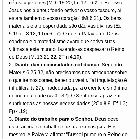
céu são perenes (Mt 6.19-20; Lc 12.16-21). Por isso
Jesus nos alertou: “onde estiver o vosso tesouro, aí
estará também o vosso coração” (Mt 6.21). Os bens
materiais e a prosperidade são dádivas divinas (Ec
5.19 cf. 3.13; 1Tm 6.17). O que a Palavra de Deus
condena é o materialismo avaro que cativa suas
vítimas a este mundo, fazendo-as desprezar o Reino
de Deus (Mt 13.21,22; 2Tm 4.10).
2. Diante das necessidades cotidianas.
Segundo
Mateus 6.25-32, não precisamos nos preocupar sobre
o que iremos comer, beber ou vestir. Tal inquietação é
infrutífera (v.27), inadequada para o crente e sinônimo
de incredulidade (vv.31,32). O Senhor se apraz em
suprir todas as nossas necessidades (2Co 8.9; Ef 1.3;
Fp 4.19).
3. Diante do trabalho para o Senhor.
Deus deve
estar acima do trabalho que realizamos para Ele
mesmo. A Palavra afirma: “Buscai primeiro o Reino de