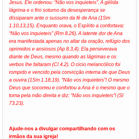
Jesus. Ele ordenou: “Não vos inquieteis”. A gélida
lágrima e o frio soturno da desesperança se
dissiparam ante o sussurro da fé de Ana (1Sm
1.10,13,15). Enquanto orava, o Espírito a confortava:
“Não vos inquieteis” (Rm 8.26). A latente dor de Ana
era manifestada apenas no altar da oração, refúgio dos
oprimidos e ansiosos (Ap 8.3,4). Ela perseverava
diante de Deus, mesmo quando as lágrimas e os
verbos lhe faltaram (Cl 4.2). O cicio melancólico foi
rompido e vencido pela convicção interna de que Deus
a ouvira (1Sm 1.18,19). “Não vos inquieteis”! O mesmo
Deus que socorreu e confortou a Ana é o mesmo que o
toma pela mão direita e diz: “Não vos inquieteis”! (Sl
73.23).
Ajude-nos a divulgar compartilhando com os
irmãos da sua igreja!