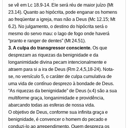
se vê em Lc 18.9-14. Ele será réu de maior juízo (Mt
23.14). Quanto ao hipócrita, pode enganar os homens
ao freqüentar a igreja, mas não a Deus (Mc 12.15; Mt
6.2). No julgamento, o destino do hipócrita será o
mesmo do servo mau: o lago de fogo onde haverá
“pranto e ranger de dentes” (Mt 24.51).
3. A culpa do transgressor consciente.
Os que
desprezam as riquezas da benignidade e da
longanimidade divina pecam intencionalmente e
atraem para si a ira de Deus (Rm 2.4,5,18-24). Nota-
se, no versículo 5, o caráter de culpa cumulativa de
uma vida de contínuo desprezo à bondade de Deus.
“As riquezas da benignidade” de Deus (v.4) são a sua
multiforme graça, longanimidade e providência,
abarcando todas as esferas de nossa vida.
O objetivo de Deus, conforme sua infinita graça e
benignidade, é convencer o homem do pecado e
conduzi-lo ao arrependimento. Quem despreza os