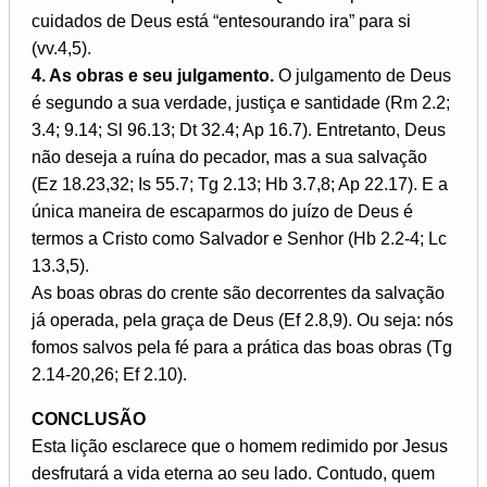
cuidados de Deus está “entesourando ira” para si
(vv.4,5).
4. As obras e seu julgamento.
O julgamento de Deus
é segundo a sua verdade, justiça e santidade (Rm 2.2;
3.4; 9.14; Sl 96.13; Dt 32.4; Ap 16.7). Entretanto, Deus
não deseja a ruína do pecador, mas a sua salvação
(Ez 18.23,32; Is 55.7; Tg 2.13; Hb 3.7,8; Ap 22.17). E a
única maneira de escaparmos do juízo de Deus é
termos a Cristo como Salvador e Senhor (Hb 2.2-4; Lc
13.3,5).
As boas obras do crente são decorrentes da salvação
já operada, pela graça de Deus (Ef 2.8,9). Ou seja: nós
fomos salvos pela fé para a prática das boas obras (Tg
2.14-20,26; Ef 2.10).
CONCLUSÃO
Esta lição esclarece que o homem redimido por Jesus
desfrutará a vida eterna ao seu lado. Contudo, quem