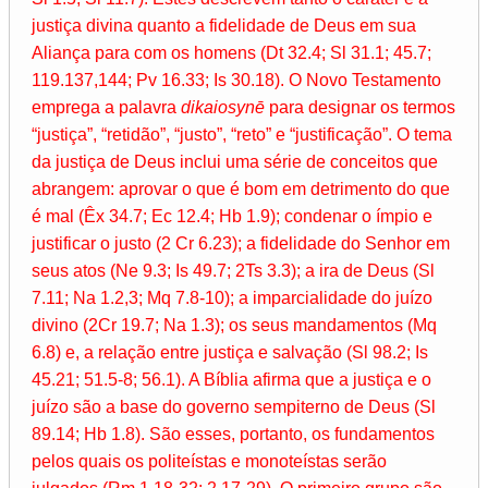
justiça divina quanto a fidelidade de Deus em sua
Aliança para com os homens (Dt 32.4; Sl 31.1; 45.7;
119.137,144; Pv 16.33; Is 30.18). O Novo Testamento
emprega a palavra
dikaiosynē
para designar os termos
“justiça”, “retidão”, “justo”, “reto” e “justificação”. O tema
da justiça de Deus inclui uma série de conceitos que
abrangem: aprovar o que é bom em detrimento do que
é mal (Êx 34.7; Ec 12.4; Hb 1.9); condenar o ímpio e
justificar o justo (2 Cr 6.23); a fidelidade do Senhor em
seus atos (Ne 9.3; Is 49.7; 2Ts 3.3); a ira de Deus (Sl
7.11; Na 1.2,3; Mq 7.8-10); a imparcialidade do juízo
divino (2Cr 19.7; Na 1.3); os seus mandamentos (Mq
6.8) e, a relação entre justiça e salvação (Sl 98.2; Is
45.21; 51.5-8; 56.1). A Bíblia afirma que a justiça e o
juízo são a base do governo sempiterno de Deus (Sl
89.14; Hb 1.8). São esses, portanto, os fundamentos
pelos quais os politeístas e monoteístas serão