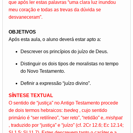
que após ler estas palavras “uma clara luz inundou
meu coração e todas as trevas da dúvida se
desvaneceram”.
OBJETIVOS
Após esta aula, o aluno deverá estar apto a:
Descrever os princípios do juízo de Deus.
Distinguir os dois tipos de moralistas no tempo
do Novo Testamento.
Definir a expressão “juízo divino”.
SÍNTESE TEXTUAL
O sentido de “justiça” no Antigo Testamento procede
de dois termos hebraicos:
tsedeq
, cujo sentido
primário é “ser retilíneo”, “ser reto”, “retidão” e,
mishpat
, traduzido por “justiça” e “juízo” (cf. 2Cr 12.6; Ec 12.14;
Sl 1.5; Sl 11.7). Estes descrevem tanto o caráter e a