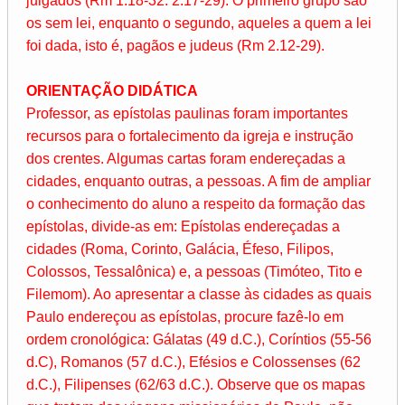
julgados (Rm 1.18-32: 2.17-29). O primeiro grupo são
os sem lei, enquanto o segundo, aqueles a quem a lei
foi dada, isto é, pagãos e judeus (Rm 2.12-29).
ORIENTAÇÃO DIDÁTICA
Professor, as epístolas paulinas foram importantes
recursos para o fortalecimento da igreja e instrução
dos crentes. Algumas cartas foram endereçadas a
cidades, enquanto outras, a pessoas. A fim de ampliar
o conhecimento do aluno a respeito da formação das
epístolas, divide-as em: Epístolas endereçadas a
cidades (Roma, Corinto, Galácia, Éfeso, Filipos,
Colossos, Tessalônica) e, a pessoas (Timóteo, Tito e
Filemom). Ao apresentar a classe às cidades as quais
Paulo endereçou as epístolas, procure fazê-lo em
ordem cronológica: Gálatas (49 d.C.), Coríntios (55-56
d.C), Romanos (57 d.C.), Efésios e Colossenses (62
d.C.), Filipenses (62/63 d.C.). Observe que os mapas