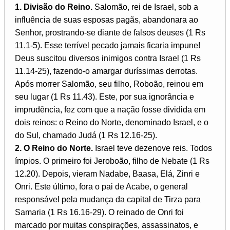
1. Divisão do Reino.
Salomão, rei de Israel, sob a
influência de suas esposas pagãs, abandonara ao
Senhor, prostrando-se diante de falsos deuses (1 Rs
11.1-5). Esse terrível pecado jamais ficaria impune!
Deus suscitou diversos inimigos contra Israel (1 Rs
11.14-25), fazendo-o amargar duríssimas derrotas.
Após morrer Salomão, seu filho, Roboão, reinou em
seu lugar (1 Rs 11.43). Este, por sua ignorância e
imprudência, fez com que a nação fosse dividida em
dois reinos: o Reino do Norte, denominado Israel, e o
do Sul, chamado Judá (1 Rs 12.16-25).
2. O Reino do Norte.
Israel teve dezenove reis. Todos
ímpios. O primeiro foi Jeroboão, filho de Nebate (1 Rs
12.20). Depois, vieram Nadabe, Baasa, Elá, Zinri e
Onri. Este último, fora o pai de Acabe, o general
responsável pela mudança da capital de Tirza para
Samaria (1 Rs 16.16-29). O reinado de Onri foi
marcado por muitas conspirações, assassinatos, e