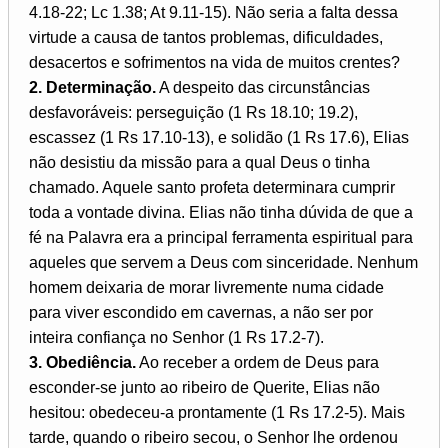
4.18-22; Lc 1.38; At 9.11-15). Não seria a falta dessa
virtude a causa de tantos problemas, dificuldades,
desacertos e sofrimentos na vida de muitos crentes?
2. Determinação.
A despeito das circunstâncias
desfavoráveis: perseguição (1 Rs 18.10; 19.2),
escassez (1 Rs 17.10-13), e solidão (1 Rs 17.6), Elias
não desistiu da missão para a qual Deus o tinha
chamado. Aquele santo profeta determinara cumprir
toda a vontade divina. Elias não tinha dúvida de que a
fé na Palavra era a principal ferramenta espiritual para
aqueles que servem a Deus com sinceridade. Nenhum
homem deixaria de morar livremente numa cidade
para viver escondido em cavernas, a não ser por
inteira confiança no Senhor (1 Rs 17.2-7).
3. Obediência.
Ao receber a ordem de Deus para
esconder-se junto ao ribeiro de Querite, Elias não
hesitou: obedeceu-a prontamente (1 Rs 17.2-5). Mais
tarde, quando o ribeiro secou, o Senhor lhe ordenou