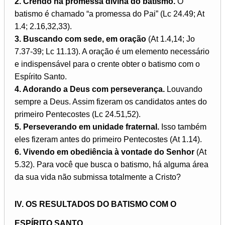
2. Crendo na promessa divina do batismo.
O
batismo é chamado “a promessa do Pai” (Lc 24.49; At
1.4; 2.16,32,33).
3. Buscando com sede, em oração
(At 1.4,14; Jo
7.37-39; Lc 11.13). A oração é um elemento necessário
e indispensável para o crente obter o batismo com o
Espírito Santo.
4. Adorando a Deus com perseverança.
Louvando
sempre a Deus. Assim fizeram os candidatos antes do
primeiro Pentecostes (Lc 24.51,52).
5. Perseverando em unidade fraternal.
Isso também
eles fizeram antes do primeiro Pentecostes (At 1.14).
6. Vivendo em obediência à vontade do Senhor
(At
5.32). Para você que busca o batismo, há alguma área
da sua vida não submissa totalmente a Cristo?
IV. OS RESULTADOS DO BATISMO COM O
ESPÍRITO SANTO