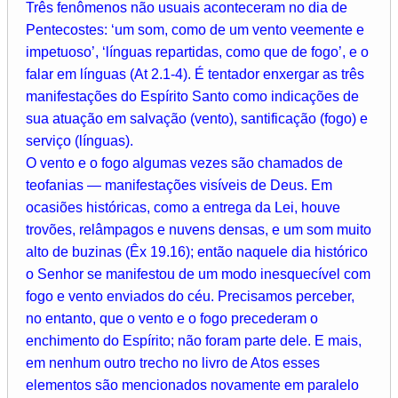
Três fenômenos não usuais aconteceram no dia de
Pentecostes: ‘um som, como de um vento veemente e
impetuoso’, ‘línguas repartidas, como que de fogo’, e o
falar em línguas (At 2.1-4). É tentador enxergar as três
manifestações do Espírito Santo como indicações de
sua atuação em salvação (vento), santificação (fogo) e
serviço (línguas).
O vento e o fogo algumas vezes são chamados de
teofanias — manifestações visíveis de Deus. Em
ocasiões históricas, como a entrega da Lei, houve
trovões, relâmpagos e nuvens densas, e um som muito
alto de buzinas (Êx 19.16); então naquele dia histórico
o Senhor se manifestou de um modo inesquecível com
fogo e vento enviados do céu. Precisamos perceber,
no entanto, que o vento e o fogo precederam o
enchimento do Espírito; não foram parte dele. E mais,
em nenhum outro trecho no livro de Atos esses
elementos são mencionados novamente em paralelo