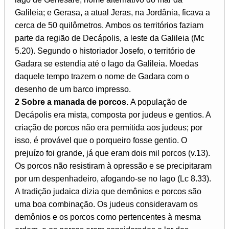
Galileia; e Gerasa, a atual Jeras, na Jordânia, ficava a
cerca de 50 quilômetros. Ambos os territórios faziam
parte da região de Decápolis, a leste da Galileia (Mc
5.20). Segundo o historiador Josefo, o território de
Gadara se estendia até o lago da Galileia. Moedas
daquele tempo trazem o nome de Gadara com o
desenho de um barco impresso.
2 Sobre a manada de porcos.
A população de
Decápolis era mista, composta por judeus e gentios. A
criação de porcos não era permitida aos judeus; por
isso, é provável que o porqueiro fosse gentio. O
prejuízo foi grande, já que eram dois mil porcos (v.13).
Os porcos não resistiram à opressão e se precipitaram
por um despenhadeiro, afogando-se no lago (Lc 8.33).
A tradição judaica dizia que demônios e porcos são
uma boa combinação. Os judeus consideravam os
demônios e os porcos como pertencentes à mesma