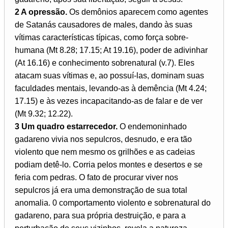
2 A opressão.
Os demônios aparecem como agentes
de Satanás causadores de males, dando às suas
vítimas características típicas, como força sobre-
humana (Mt 8.28; 17.15; At 19.16), poder de adivinhar
(At 16.16) e conhecimento sobrenatural (v.7). Eles
atacam suas vítimas e, ao possuí-las, dominam suas
faculdades mentais, levando-as à demência (Mt 4.24;
17.15) e às vezes incapacitando-as de falar e de ver
(Mt 9.32; 12.22).
3 Um quadro estarrecedor.
O endemoninhado
gadareno vivia nos sepulcros, desnudo, e era tão
violento que nem mesmo os grilhões e as cadeias
podiam detê-lo. Corria pelos montes e desertos e se
feria com pedras. O fato de procurar viver nos
sepulcros já era uma demonstração de sua total
anomalia. 0 comportamento violento e sobrenatural do
gadareno, para sua própria destruição, e para a