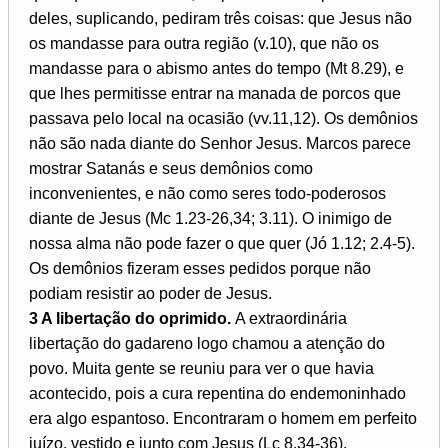
deles, suplicando, pediram três coisas: que Jesus não
os mandasse para outra região (v.10), que não os
mandasse para o abismo antes do tempo (Mt 8.29), e
que lhes permitisse entrar na manada de porcos que
passava pelo local na ocasião (vv.11,12). Os demônios
não são nada diante do Senhor Jesus. Marcos parece
mostrar Satanás e seus demônios como
inconvenientes, e não como seres todo-poderosos
diante de Jesus (Mc 1.23-26,34; 3.11). O inimigo de
nossa alma não pode fazer o que quer (Jó 1.12; 2.4-5).
Os demônios fizeram esses pedidos porque não
podiam resistir ao poder de Jesus.
3 A libertação do oprimido.
A extraordinária
libertação do gadareno logo chamou a atenção do
povo. Muita gente se reuniu para ver o que havia
acontecido, pois a cura repentina do endemoninhado
era algo espantoso. Encontraram o homem em perfeito
juízo, vestido e junto com Jesus (Lc 8.34-36).