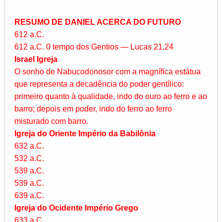
RESUMO DE DANIEL ACERCA DO FUTURO
612 a.C.
612 a.C. 0 tempo dos Gentios — Lucas 21.24
Israel Igreja
O sonho de Nabucodonosor com a magnífica estátua
que representa a decadência do poder gentílico:
primeiro quanto à qualidade, indo do ouro ao ferro e ao
barro; depois em poder, indo do ferro ao ferro
misturado com barro.
Igreja do Oriente Império da Babilônia
632 a.C.
532 a.C.
539 a.C.
539 a.C.
639 a.C.
Igreja do Ocidente Império Grego
633 a.C.