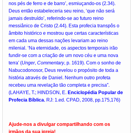
nos pés de ferro e de barro’, esmiuçando-os (2.34).
Deus então estabeleceria seu reino, ‘que não será
jamais destruído’, referindo-se ao futuro reino
messiânico de Cristo (2.44). Esta profecia transpôs o
âmbito histórico e mostrou que certas características
em cada uma dessas nações levariam ao reino
milenial. ‘Na eternidade, os aspectos temporais irão
fundir-se com a criação de um novo céu e uma nova
terra’ (
Unger
,
Commentary
, p. 1619). Com o sonho de
Nabucodonosor, Deus revelou o propósito de toda a
história através de Daniel. Nenhum outro profeta
recebeu uma revelação tão completa e precisa”.
(LAHAYE, T.; HINDSON, E.
Enciclopédia Popular de
Profecia Bíblica.
RJ: 1.ed. CPAD, 2008, pp.175,176)
Ajude-nos a divulgar compartilhando com os
irmãos da sua igreja!