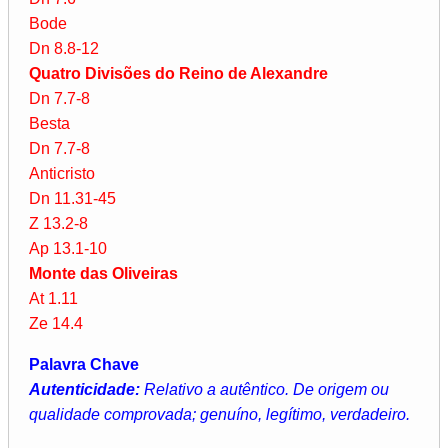
Bode
Dn 8.8-12
Quatro Divisões do Reino de Alexandre
Dn 7.7-8
Besta
Dn 7.7-8
Anticristo
Dn 11.31-45
Z 13.2-8
Ap 13.1-10
Monte das Oliveiras
At 1.11
Ze 14.4
Palavra Chave
Autenticidade:
Relativo a autêntico. De origem ou
qualidade comprovada; genuíno, legítimo, verdadeiro.