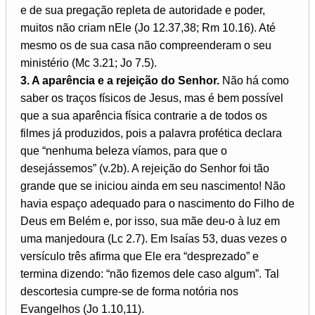
e de sua pregação repleta de autoridade e poder,
muitos não criam nEle (Jo 12.37,38; Rm 10.16). Até
mesmo os de sua casa não compreenderam o seu
ministério (Mc 3.21; Jo 7.5).
3. A aparência e a rejeição do Senhor.
Não há como
saber os traços físicos de Jesus, mas é bem possível
que a sua aparência física contrarie a de todos os
filmes já produzidos, pois a palavra profética declara
que “nenhuma beleza víamos, para que o
desejássemos” (v.2b). A rejeição do Senhor foi tão
grande que se iniciou ainda em seu nascimento! Não
havia espaço adequado para o nascimento do Filho de
Deus em Belém e, por isso, sua mãe deu-o à luz em
uma manjedoura (Lc 2.7). Em Isaías 53, duas vezes o
versículo três afirma que Ele era “desprezado” e
termina dizendo: “não fizemos dele caso algum”. Tal
descortesia cumpre-se de forma notória nos
Evangelhos (Jo 1.10,11).