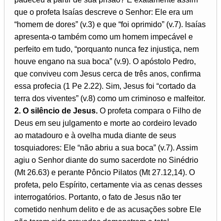
que o profeta Isaías descreve o Senhor: Ele era um
“homem de dores” (v.3) e que “foi oprimido” (v.7). Isaías
apresenta-o também como um homem impecável e
perfeito em tudo, “porquanto nunca fez injustiça, nem
houve engano na sua boca” (v.9). O apóstolo Pedro,
que conviveu com Jesus cerca de três anos, confirma
essa profecia (1 Pe 2.22). Sim, Jesus foi “cortado da
terra dos viventes” (v.8) como um criminoso e malfeitor.
2. O silêncio de Jesus.
O profeta compara o Filho de
Deus em seu julgamento e morte ao cordeiro levado
ao matadouro e à ovelha muda diante de seus
tosquiadores: Ele “não abriu a sua boca” (v.7). Assim
agiu o Senhor diante do sumo sacerdote no Sinédrio
(Mt 26.63) e perante Pôncio Pilatos (Mt 27.12,14). O
profeta, pelo Espírito, certamente via as cenas desses
interrogatórios. Portanto, o fato de Jesus não ter
cometido nenhum delito e de as acusações sobre Ele