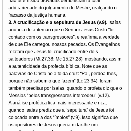
não terem sido provadas demonstram a total
arbitrariedade do julgamento do Mestre, realçando o
fracasso da justiça humana.
3. A crucificação e a sepultura de Jesus (v.9).
Isaías
anuncia de antemão que o Senhor Jesus Cristo “foi
contado com os transgressores”, e reafirma a verdade
de que Ele carregou nossos pecados. Os Evangelhos
relatam que Jesus foi crucificado entre dois
salteadores (Mt 27.38; Mc 15.27,28), mostrando, assim,
a autenticidade da profecia bíblica. Note que as
palavras de Cristo no alto da cruz: “Pai, perdoa-lhes,
porque não sabem o que fazem” (Lc 23.34), foram
também preditas por Isaías, quando o profeta diz que o
Messias “pelos transgressores intercedeu” (v.12).
A análise profética fica mais interessante e rica,
quando Isaías prediz que a “sepultura” de Jesus foi
colocada entre a dos “ímpios” (v.9). Isso significa que
os opositores de Jesus queriam dar-lhe um