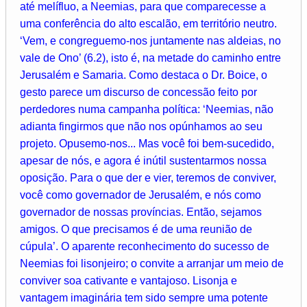
até melífluo, a Neemias, para que comparecesse a
uma conferência do alto escalão, em território neutro.
‘Vem, e congreguemo-nos juntamente nas aldeias, no
vale de Ono’ (6.2), isto é, na metade do caminho entre
Jerusalém e Samaria. Como destaca o Dr. Boice, o
gesto parece um discurso de concessão feito por
perdedores numa campanha política: ‘Neemias, não
adianta fingirmos que não nos opúnhamos ao seu
projeto. Opusemo-nos... Mas você foi bem-sucedido,
apesar de nós, e agora é inútil sustentarmos nossa
oposição. Para o que der e vier, teremos de conviver,
você como governador de Jerusalém, e nós como
governador de nossas províncias. Então, sejamos
amigos. O que precisamos é de uma reunião de
cúpula’. O aparente reconhecimento do sucesso de
Neemias foi lisonjeiro; o convite a arranjar um meio de
conviver soa cativante e vantajoso. Lisonja e
vantagem imaginária tem sido sempre uma potente