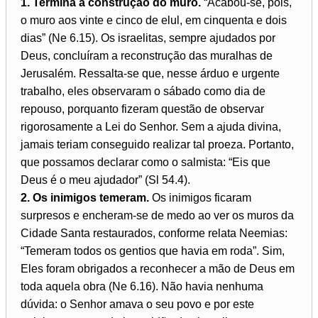
1. Termina a construção do muro.
“Acabou-se, pois,
o muro aos vinte e cinco de elul, em cinquenta e dois
dias” (Ne 6.15). Os israelitas, sempre ajudados por
Deus, concluíram a reconstrução das muralhas de
Jerusalém. Ressalta-se que, nesse árduo e urgente
trabalho, eles observaram o sábado como dia de
repouso, porquanto fizeram questão de observar
rigorosamente a Lei do Senhor. Sem a ajuda divina,
jamais teriam conseguido realizar tal proeza. Portanto,
que possamos declarar como o salmista: “Eis que
Deus é o meu ajudador” (Sl 54.4).
2. Os inimigos temeram.
Os inimigos ficaram
surpresos e encheram-se de medo ao ver os muros da
Cidade Santa restaurados, conforme relata Neemias:
“Temeram todos os gentios que havia em roda”. Sim,
Eles foram obrigados a reconhecer a mão de Deus em
toda aquela obra (Ne 6.16). Não havia nenhuma
dúvida: o Senhor amava o seu povo e por este