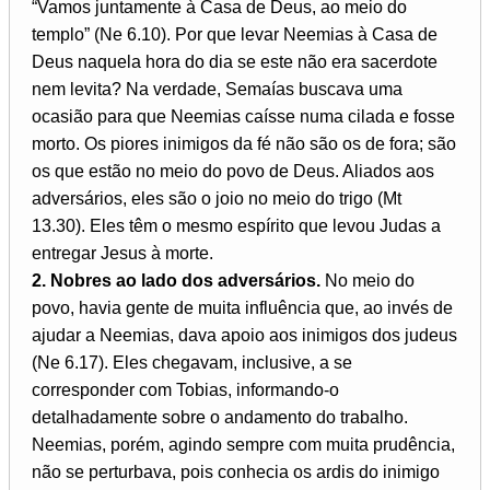
“Vamos juntamente à Casa de Deus, ao meio do
templo” (Ne 6.10). Por que levar Neemias à Casa de
Deus naquela hora do dia se este não era sacerdote
nem levita? Na verdade, Semaías buscava uma
ocasião para que Neemias caísse numa cilada e fosse
morto. Os piores inimigos da fé não são os de fora; são
os que estão no meio do povo de Deus. Aliados aos
adversários, eles são o joio no meio do trigo (Mt
13.30). Eles têm o mesmo espírito que levou Judas a
entregar Jesus à morte.
2. Nobres ao lado dos adversários.
No meio do
povo, havia gente de muita influência que, ao invés de
ajudar a Neemias, dava apoio aos inimigos dos judeus
(Ne 6.17). Eles chegavam, inclusive, a se
corresponder com Tobias, informando-o
detalhadamente sobre o andamento do trabalho.
Neemias, porém, agindo sempre com muita prudência,
não se perturbava, pois conhecia os ardis do inimigo