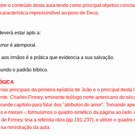
tre o conteúdo desta aula tendo como principal objetivo concl
 característica imprescindível ao povo de Deus.
deverá estar apto a:
amor é atemporal.
aos irmãos é a prática que evidencia a sua salvação.
gundo o padrão bíblico.
ÓGICA
s principais da primeira epístola de João e o principal desta l
ente. Charles Finney, eminente teólogo norte-americano do séc
rande capítulo para falar dos "atributos do amor". Tomando ape
s e morais -, formulamos o quadro sintético da página ao lado. A
e Finney, leia a referida obra (pp.191-237), e utilize o quadr
 na ministração da aula.