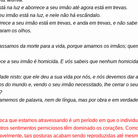
tá na luz e aborrece a seu irmão até agora está em trevas.
u irmão está na luz, e nele não há escândalo.
rece a seu irmão está em trevas, e anda em trevas, e não sabe 
aram os olhos.
ssamos da morte para a vida, porque amamos os irmãos; que
ce a seu irmão é homicida. E vós sabeis que nenhum homicid
de nisto: que ele deu a sua vida por nós, e nós devemos dar a
ens do mundo e, vendo o seu irmão necessitado, lhe cerrar o se
?
 amemos de palavra, nem de língua, mas por obra e em verdade
poca que estamos atravessando é um período em que o individu
utros sentimentos perniciosos têm dominado os corações. Como a
avelmente, tais posturas acabam sendo reproduzidas até mesm