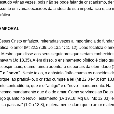
studo várias vezes, pois não se pode falar de cristianismo, de v
sunto em várias ocasiões dá a idéia de sua importância e, ao
rática.
TEMPORAL
esus Cristo enfatizou reiteradas vezes a importância do funda
ática: o amor (Mt 22.37,39; Jo 13.34; 15.12). João focaliza o am
 Mestre, que disse aos seus seguidores que seriam conhecidos
avam (Jo 13.35). Além disso, o ensinamento bíblico é claro qu
espirituais, o amor ainda adentrará os portais da eternidade (
" e "novo".
Neste texto, o apóstolo João chama os nascidos d
ue, ao praticá-lo, o cristão cumpre a lei (Mt 22.34-40; Rm 13.8
nte contraditório, que é o "antigo" e o "novo" mandamento. Na r
o mesmo mandamento que é o de amar. Como servimos ao Deus 
igo quanto no Novo Testamento (Lv 19.18; Mq 6.8; Mc 12.33), e
ca passará" (1 Co 13.8), é plenamente claro que o amor é atem