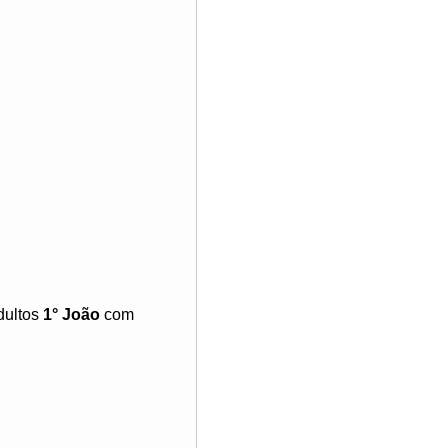
dultos
1° João
com