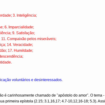
erdade; 3. Inteligência;
se; 6. Imparcialidade;
iência; 9. Satisfação;
 11. Compaixão pelos miseráveis;
tiça; 14. Veracidade;
idão; 17. Humildade;
descendência;
ntidade.
cação voluntários e desinteressados.
o é carinhosamente chamado de "apóstolo do amor". O tema -
sua primeira epístola (2.15; 3.1,16,17; 4.7-10,12,16-18; 5.3). Ass