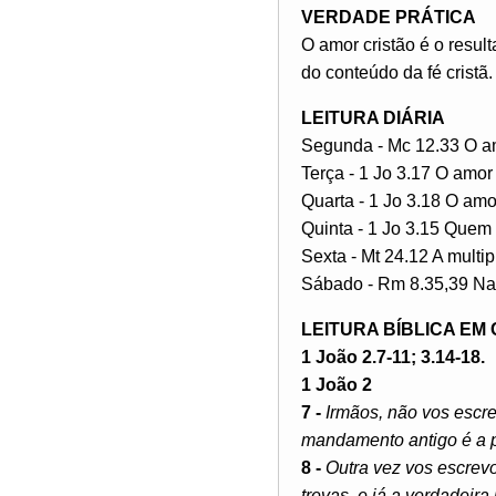
VERDADE PRÁTICA
O amor cristão é o resul
do conteúdo da fé cristã.
LEITURA DIÁRIA
Segunda - Mc 12.33 O am
Terça - 1 Jo 3.17 O amor 
Quarta - 1 Jo 3.18 O am
Quinta - 1 Jo 3.15 Quem
Sexta - Mt 24.12 A multi
Sábado - Rm 8.35,39 Na
LEITURA BÍBLICA EM
1 João 2.7-11; 3.14-18.
1 João 2
7 -
Irmãos, não vos escr
mandamento antigo é a p
8 -
Outra vez vos escrev
trevas, e já a verdadeira