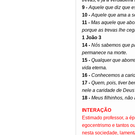
9 -
Aquele que diz que es
10 -
Aquele que ama a se
11 -
Mas aquele que abor
porque as trevas lhe ceg
1 João 3
14 -
Nós sabemos que pa
permanece na morte.
15 -
Qualquer que aborre
vida eterna.
16 -
Conhecemos a carida
17 -
Quem, pois, tiver b
nele a caridade de Deus
18 -
Meus filhinhos, não
INTERAÇÃO
Estimado professor, a é
egocentrismo e tantos o
nesta sociedade, lament