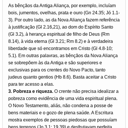
As bênçãos da Antiga Aliança, por exemplo, incluíam
bois, jumentos, ovelhas, prata e ouro (Gn 24.35; Jó 1.1-
3). Por outro lado, as da Nova Aliança fazem referência
à justificação (Gl 2.16,21), ao dom do Espírito Santo
(Gl 3.2), à herança espiritual de filho de Deus (Rm
8.14), à vida eterna (Gl 3.21; Rm 8.2) e à verdadeira
liberdade que só encontramos em Cristo (Gl 4.8-10;
5.1). Em outras palavras, as bênçãos da Nova Aliança
se sobrepõem às da Antiga e são superiores e
exclusivas para os crentes do Novo Pacto, tanto
judeus quanto gentios (Hb 8.6). Basta aceitar a Cristo
para ter acesso a elas.
3. Pobreza e riqueza.
O crente não precisa idealizar a
pobreza como evidência de uma vida espiritual plena.
O Novo Testamento, aliás, não condena a posse de
bens materiais e o gozo de plena saúde. A Escritura
mostra exemplos de pessoas piedosas que possuíam
bens terrenos (Jo 3.1; 19.39) e desfrutavam perfeita