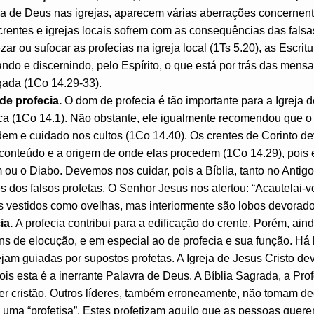
ra de Deus nas igrejas, aparecem várias aberrações concernent
rentes e igrejas locais sofrem com as consequências das falsa
ar ou sufocar as profecias na igreja local (1Ts 5.20), as Escri
ndo e discernindo, pelo Espírito, o que está por trás das mens
gada (1Co 14.29-33).
 de profecia.
O dom de profecia é tão importante para a Igreja d
ca (1Co 14.1). Não obstante, ele igualmente recomendou que o
em e cuidado nos cultos (1Co 14.40). Os crentes de Corinto de
 conteúdo e a origem de onde elas procedem (1Co 14.29), pois 
 ou o Diabo. Devemos nos cuidar, pois a Bíblia, tanto no Anti
 dos falsos profetas. O Senhor Jesus nos alertou: “Acautelai-v
s vestidos como ovelhas, mas interiormente são lobos devorador
ia.
A profecia contribui para a edificação do crente. Porém, ain
ns de elocução, e em especial ao de profecia e sua função. Há 
ejam guiadas por supostos profetas. A Igreja de Jesus Cristo d
ois esta é a inerrante Palavra de Deus. A Bíblia Sagrada, a Prof
der cristão. Outros líderes, também erroneamente, não tomam 
u uma “profetisa”. Estes profetizam aquilo que as pessoas quere