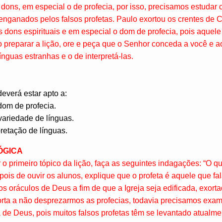
dons, em especial o de profecia, por isso, precisamos estudar 
nganados pelos falsos profetas. Paulo exortou os crentes de C
dons espirituais e em especial o dom de profecia, pois aquele 
 ao preparar a lição, ore e peça que o Senhor conceda a você e 
línguas estranhas e o de interpretá-las.
deverá estar apto a:
dom de profecia.
ariedade de línguas.
pretação de línguas.
ÓGICA
r o primeiro tópico da lição, faça as seguintes indagações: “O qu
pois de ouvir os alunos, explique que o profeta é aquele que fa
s oráculos de Deus a fim de que a Igreja seja edificada, exort
rta a não desprezarmos as profecias, todavia precisamos exam
de Deus, pois muitos falsos profetas têm se levantado atualme