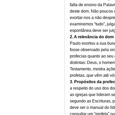
falta de ensino da Palav
deste dom. Não poucos c
exortar-nos a não desprez
examinemos “tudo”, julga
espontânea deve ser jul
2. A relevância do dom
Paulo exortou a sua bus
fosse observado pela ord
profecias quanto ao seu
distintas: Deus, o homem
Testamento, mostra ações
profetas, que vêm até vó
3. Propósitos da profec
a respeito do uso dos do
as igrejas que lideram s
segundo as Escrituras, p
deve ser o manual do lí
consultar um “profeta” o