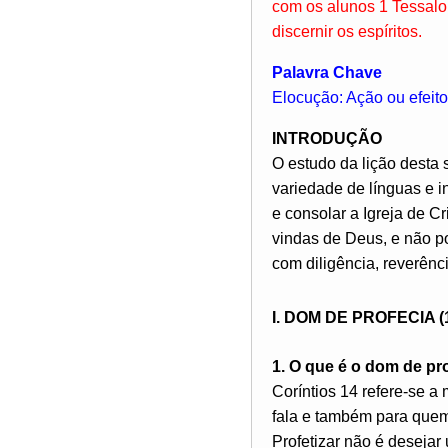
com os alunos 1 Tessalon
discernir os espíritos.
Palavra Chave
Elocução: Ação ou efeit
INTRODUÇÃO
O estudo da lição desta 
variedade de línguas e i
e consolar a Igreja de C
vindas de Deus, e não po
com diligência, reverên
I. DOM DE PROFECIA (
1. O que é o dom de pr
Coríntios 14 refere-se 
fala e também para quem 
Profetizar não é desejar