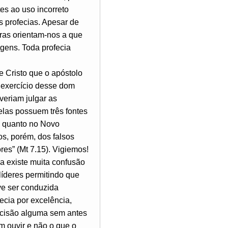
es ao uso incorreto
s profecias. Apesar de
turas orientam-nos a que
agens. Toda profecia
e Cristo que o apóstolo
 exercício desse dom
veriam julgar as
elas possuem três fontes
go quanto no Novo
os, porém, dos falsos
es” (Mt 7.15). Vigiemos!
da existe muita confusão
líderes permitindo que
eve ser conduzida
ecia por excelência,
decisão alguma sem antes
m ouvir e não o que o