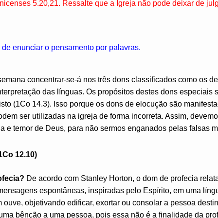
icenses 5.20,21. Ressalte que a Igreja não pode deixar de julg
o de enunciar o pensamento por palavras.
semana concentrar-se-á nos três dons classificados como os de
nterpretação das línguas. Os propósitos destes dons especiais sã
risto (1Co 14.3). Isso porque os dons de elocução são manifest
dem ser utilizadas na igreja de forma incorreta. Assim, devem
cia e temor de Deus, para não sermos enganados pelas falsas m
1Co 12.10)
ofecia?
De acordo com Stanley Horton, o dom de profecia relat
a mensagens espontâneas, inspiradas pelo Espírito, em uma lí
ouve, objetivando edificar, exortar ou consolar a pessoa dest
 uma bênção a uma pessoa, pois essa não é a finalidade da profe