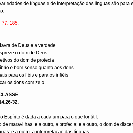
ariedades de línguas e de interpretação das línguas são para ed
to.
77, 185.
lavra de Deus é a verdade
espreze o dom de Deus
etivos do dom de profecia
líbrio e bom-senso quanto aos dons
is para os fiéis e para os infiéis
car os dons com zelo
 CLASSE
14.26-32.
 Espírito é dada a cada um para o que for útil.
 de maravilhas; e a outro, a profecia; e a outro, o dom de discern
guas; e a outro, a interpretação das línguas.