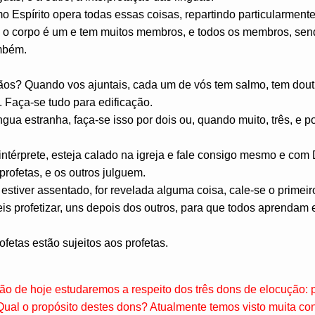
o Espírito opera todas essas coisas, repartindo particularment
 o corpo é um e tem muitos membros, e todos os membros, sen
ambém.
rmãos? Quando vos ajuntais, cada um de vós tem salmo, tem dout
. Faça-se tudo para edificação.
íngua estranha, faça-se isso por dois ou, quando muito, três, e p
intérprete, esteja calado na igreja e fale consigo mesmo e com
 profetas, e os outros julguem.
 estiver assentado, for revelada alguma coisa, cale-se o primeir
is profetizar, uns depois dos outros, para que todos aprendam 
rofetas estão sujeitos aos profetas.
ção de hoje estudaremos a respeito dos três dons de elocução: 
 Qual o propósito destes dons? Atualmente temos visto muita con