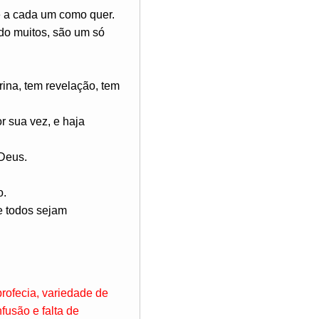
e a cada um como quer.
do muitos, são um só
rina, tem revelação, tem
or sua vez, e haja
 Deus.
o.
e todos sejam
profecia, variedade de
fusão e falta de