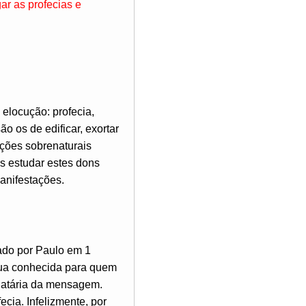
ar as profecias e
 elocução: profecia,
o os de edificar, exortar
ações sobrenaturais
os estudar estes dons
anifestações.
ado por Paulo em 1
ngua conhecida para quem
inatária da mensagem.
cia. Infelizmente, por