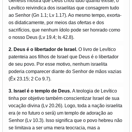
Gênesis mostra que Deus criou tudo quanto existe, o
Levítico reivindica dos israelitas que consagrem tudo
ao Senhor (Gn 1.1; Lv 1.17). Ao mesmo tempo, exorta-
os didaticamente, por meios das ofertas e dos
sacrifícios, que nenhum ídolo pode ser honrado como
o nosso Deus (Lv 19.4; Is 42.8).
2. Deus é o libertador de Israel.
O livro de Levítico
patenteia aos filhos de Israel que Deus é o libertador
de seu povo. Por esse motivo, nenhum israelita
poderia comparecer diante do Senhor de mãos vazias
(Êx 23.15; 2 Co 9.7).
3. Israel é o templo de Deus.
A teologia de Levítico
tinha por objetivo também conscientizar Israel de sua
vocação divina (Lv 20.26). Logo, toda a nação israelita
era (e no futuro o será) um templo de adoração ao
Senhor (Lv 10.3). Isso significa que o povo hebreu não
se limitava a ser uma mera teocracia, mas a