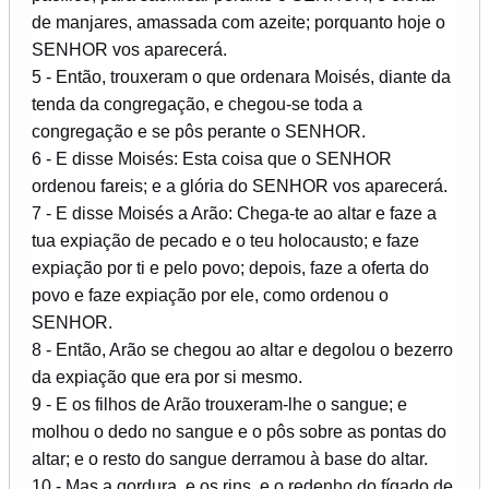
de manjares, amassada com azeite; porquanto hoje o
SENHOR vos aparecerá.
5 - Então, trouxeram o que ordenara Moisés, diante da
tenda da congregação, e chegou-se toda a
congregação e se pôs perante o SENHOR.
6 - E disse Moisés: Esta coisa que o SENHOR
ordenou fareis; e a glória do SENHOR vos aparecerá.
7 - E disse Moisés a Arão: Chega-te ao altar e faze a
tua expiação de pecado e o teu holocausto; e faze
expiação por ti e pelo povo; depois, faze a oferta do
povo e faze expiação por ele, como ordenou o
SENHOR.
8 - Então, Arão se chegou ao altar e degolou o bezerro
da expiação que era por si mesmo.
9 - E os filhos de Arão trouxeram-lhe o sangue; e
molhou o dedo no sangue e o pôs sobre as pontas do
altar; e o resto do sangue derramou à base do altar.
10 - Mas a gordura, e os rins, e o redenho do fígado de