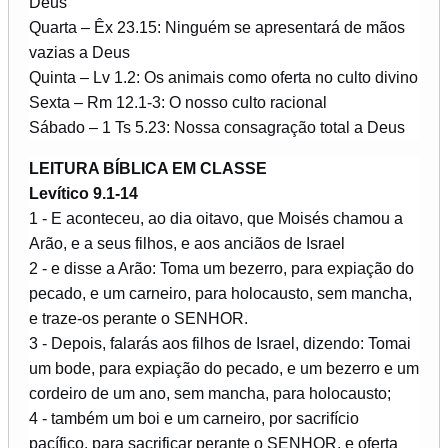
Deus
Quarta – Êx 23.15: Ninguém se apresentará de mãos
vazias a Deus
Quinta – Lv 1.2: Os animais como oferta no culto divino
Sexta – Rm 12.1-3: O nosso culto racional
Sábado – 1 Ts 5.23: Nossa consagração total a Deus
LEITURA BÍBLICA EM CLASSE
Levítico 9.1-14
1 - E aconteceu, ao dia oitavo, que Moisés chamou a
Arão, e a seus filhos, e aos anciãos de Israel
2 - e disse a Arão: Toma um bezerro, para expiação do
pecado, e um carneiro, para holocausto, sem mancha,
e traze-os perante o SENHOR.
3 - Depois, falarás aos filhos de Israel, dizendo: Tomai
um bode, para expiação do pecado, e um bezerro e um
cordeiro de um ano, sem mancha, para holocausto;
4 - também um boi e um carneiro, por sacrifício
pacífico, para sacrificar perante o SENHOR, e oferta