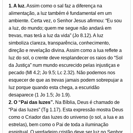
1. A luz.
Assim como o sal faz a diferença na
alimentação, a luz também é fundamental em um
ambiente. Certa vez, o Senhor Jesus afirmou: “Eu sou
a luz, do mundo; quem me segue não andará em
trevas, mas terá a luz da vida” (Jo 8.12). A luz
simboliza clareza, transparência, conhecimento,
direção e revelação divina. Assim como a lua reflete a
luz do sol, o crente deve resplandecer os raios do “Sol
da Justiça” num mundo escurecido pelas injustiças e
pecado (Ml 4.2; Jo 9.5; Lc 2.32). Não podemos nos
esquecer de que as trevas jamais podem sobrepujar a
luz porque quando esta chega, a escuridão
desaparece (1 Jo 1.5; Jo 1.9).
2. O “Pai das luzes”.
Na Bíblia, Deus é chamado de
“Pai das luzes” (Tg 1.17). Esta expressão mostra Deus
como o Criador das luzes do universo (o sol, a lua e as
estrelas), bem como o Pai de toda a iluminação
espiritual. O verdadeiro cristão deve ser luz no Senhor.