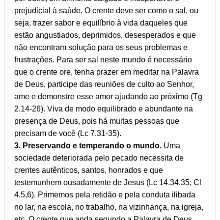
prejudicial à saúde. O crente deve ser como o sal, ou
seja, trazer sabor e equilíbrio à vida daqueles que
estão angustiados, deprimidos, desesperados e que
não encontram solução para os seus problemas e
frustrações. Para ser sal neste mundo é necessário
que o crente ore, tenha prazer em meditar na Palavra
de Deus, participe das reuniões de culto ao Senhor,
ame e demonstre esse amor ajudando ao próximo (Tg
2.14-26). Viva de modo equilibrado e abundante na
presença de Deus, pois há muitas pessoas que
precisam de você (Lc 7.31-35).
3. Preservando e temperando o mundo.
Uma
sociedade deteriorada pelo pecado necessita de
crentes autênticos, santos, honrados e que
testemunhem ousadamente de Jesus (Lc 14.34,35; Cl
4.5,6). Primemos pela retidão e pela conduta ilibada
no lar, na escola, no trabalho, na vizinhança, na igreja,
etc. O crente que anda segundo a Palavra de Deus