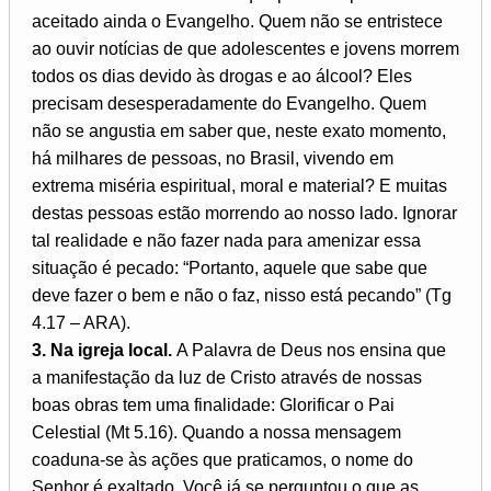
aceitado ainda o Evangelho. Quem não se entristece
ao ouvir notícias de que adolescentes e jovens morrem
todos os dias devido às drogas e ao álcool? Eles
precisam desesperadamente do Evangelho. Quem
não se angustia em saber que, neste exato momento,
há milhares de pessoas, no Brasil, vivendo em
extrema miséria espiritual, moral e material? E muitas
destas pessoas estão morrendo ao nosso lado. Ignorar
tal realidade e não fazer nada para amenizar essa
situação é pecado: “Portanto, aquele que sabe que
deve fazer o bem e não o faz, nisso está pecando” (Tg
4.17 – ARA).
3. Na igreja local.
A Palavra de Deus nos ensina que
a manifestação da luz de Cristo através de nossas
boas obras tem uma finalidade: Glorificar o Pai
Celestial (Mt 5.16). Quando a nossa mensagem
coaduna-se às ações que praticamos, o nome do
Senhor é exaltado. Você já se perguntou o que as