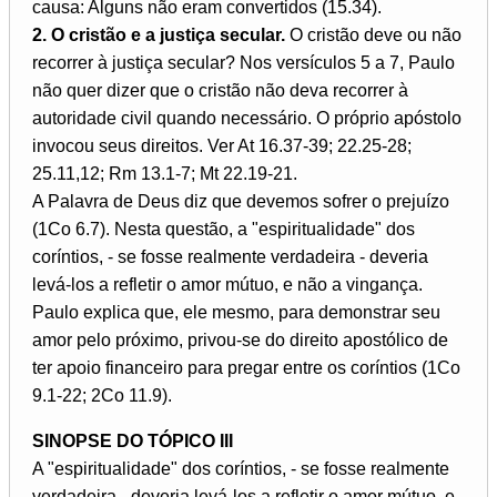
causa: Alguns não eram convertidos (15.34).
2. O cristão e a justiça secular.
O cristão deve ou não
recorrer à justiça secular? Nos versículos 5 a 7, Paulo
não quer dizer que o cristão não deva recorrer à
autoridade civil quando necessário. O próprio apóstolo
invocou seus direitos. Ver At 16.37-39; 22.25-28;
25.11,12; Rm 13.1-7; Mt 22.19-21.
A Palavra de Deus diz que devemos sofrer o prejuízo
(1Co 6.7). Nesta questão, a "espiritualidade" dos
coríntios, - se fosse realmente verdadeira - deveria
levá-los a refletir o amor mútuo, e não a vingança.
Paulo explica que, ele mesmo, para demonstrar seu
amor pelo próximo, privou-se do direito apostólico de
ter apoio financeiro para pregar entre os coríntios (1Co
9.1-22; 2Co 11.9).
SINOPSE DO TÓPICO III
A "espiritualidade" dos coríntios, - se fosse realmente
verdadeira - deveria levá-los a refletir o amor mútuo, e