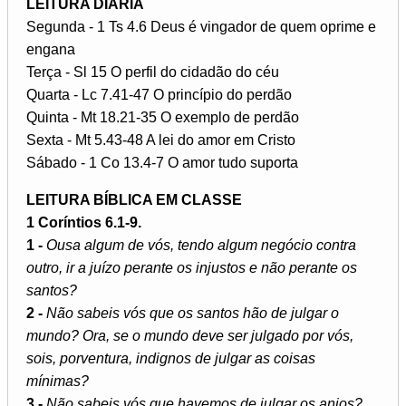
LEITURA DIÁRIA
Segunda - 1 Ts 4.6 Deus é vingador de quem oprime e
engana
Terça - Sl 15 O perfil do cidadão do céu
Quarta - Lc 7.41-47 O princípio do perdão
Quinta - Mt 18.21-35 O exemplo de perdão
Sexta - Mt 5.43-48 A lei do amor em Cristo
Sábado - 1 Co 13.4-7 O amor tudo suporta
LEITURA BÍBLICA EM CLASSE
1 Coríntios 6.1-9.
1 -
Ousa algum de vós, tendo algum negócio contra
outro, ir a juízo perante os injustos e não perante os
santos?
2 -
Não sabeis vós que os santos hão de julgar o
mundo? Ora, se o mundo deve ser julgado por vós,
sois, porventura, indignos de julgar as coisas
mínimas?
3 -
Não sabeis vós que havemos de julgar os anjos?