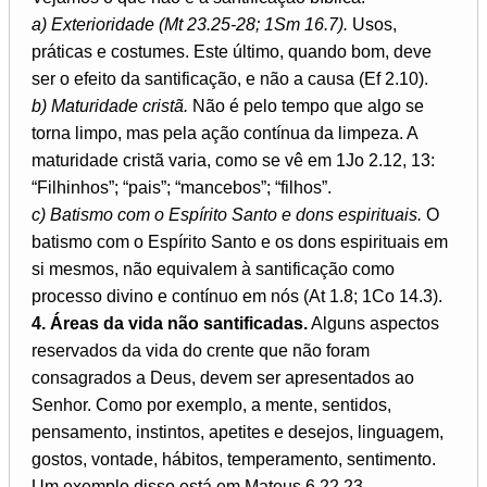
a) Exterioridade (Mt 23.25-28; 1Sm 16.7).
Usos,
práticas e costumes. Este último, quando bom, deve
ser o efeito da santificação, e não a causa (Ef 2.10).
b) Maturidade cristã.
Não é pelo tempo que algo se
torna limpo, mas pela ação contínua da limpeza. A
maturidade cristã varia, como se vê em 1Jo 2.12, 13:
“Filhinhos”; “pais”; “mancebos”; “filhos”.
c) Batismo com o Espírito Santo e dons espirituais.
O
batismo com o Espírito Santo e os dons espirituais em
si mesmos, não equivalem à santificação como
processo divino e contínuo em nós (At 1.8; 1Co 14.3).
4. Áreas da vida não santificadas.
Alguns aspectos
reservados da vida do crente que não foram
consagrados a Deus, devem ser apresentados ao
Senhor. Como por exemplo, a mente, sentidos,
pensamento, instintos, apetites e desejos, linguagem,
gostos, vontade, hábitos, temperamento, sentimento.
Um exemplo disso está em Mateus 6.22,23.