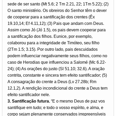
sede de ser santo (Mt 5.6; 2 Tm 2.21, 22; 1Tm 5.22); (2)
O santo ministério. Os obreiros do Senhor têm o dever
de cooperar para a santificação dos crentes (Êx
19.10,14; Ef 4.11,12); (3) Pais que andam com Deus.
Assim como Jó (Jó 1.5), os pais devem cooperar para
a santificação dos filhos. Eunice, por exemplo,
colaborou para a integridade de Timóteo, seu filho
(2Tm 1.5; 3.15). Por outro lado, pais descuidados
podem influenciar negativamente seus filhos, como no
caso de Herodias que influenciou a Salomé (Mc 6.22-
24); (4) As orações do justo (Sl 51.10; 32.6). A oração
contrita, constante e sincera tem efeito santificador; (5)
A consagração do crente a Deus (Lv 27.28b; Rm
12.1,2). A rendição incondicional do crente a Deus tem
efeito santificador nele.
3. Santificação futura.
“E o mesmo Deus de paz vos
santifique em tudo; e todo o vosso espírito, e alma, e
corpo sejam plenamente conservados irrepreensíveis