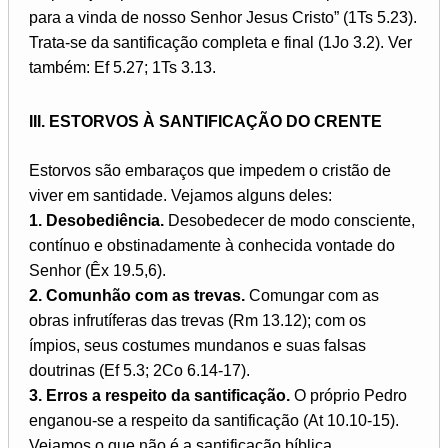
para a vinda de nosso Senhor Jesus Cristo” (1Ts 5.23).
Trata-se da santificação completa e final (1Jo 3.2). Ver
também: Ef 5.27; 1Ts 3.13.
III. ESTORVOS À SANTIFICAÇÃO DO CRENTE
Estorvos são embaraços que impedem o cristão de
viver em santidade. Vejamos alguns deles:
1. Desobediência.
Desobedecer de modo consciente,
contínuo e obstinadamente à conhecida vontade do
Senhor (Êx 19.5,6).
2. Comunhão com as trevas.
Comungar com as
obras infrutíferas das trevas (Rm 13.12); com os
ímpios, seus costumes mundanos e suas falsas
doutrinas (Ef 5.3; 2Co 6.14-17).
3. Erros a respeito da santificação.
O próprio Pedro
enganou-se a respeito da santificação (At 10.10-15).
Vejamos o que não é a santificação bíblica.