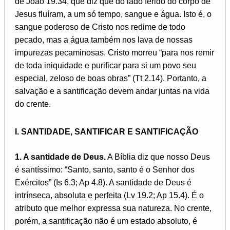
de João 19.34, que diz que do lado ferido do corpo de
Jesus fluíram, a um só tempo, sangue e água. Isto é, o
sangue poderoso de Cristo nos redime de todo
pecado, mas a água também nos lava de nossas
impurezas pecaminosas. Cristo morreu “para nos remir
de toda iniquidade e purificar para si um povo seu
especial, zeloso de boas obras” (Tt 2.14). Portanto, a
salvação e a santificação devem andar juntas na vida
do crente.
I. SANTIDADE, SANTIFICAR E SANTIFICAÇÃO
1. A santidade de Deus.
A Bíblia diz que nosso Deus
é santíssimo: “Santo, santo, santo é o Senhor dos
Exércitos” (Is 6.3; Ap 4.8). A santidade de Deus é
intrínseca, absoluta e perfeita (Lv 19.2; Ap 15.4). É o
atributo que melhor expressa sua natureza. No crente,
porém, a santificação não é um estado absoluto, é