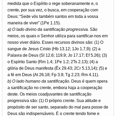
medida que o Espírito o rege soberanamente e, o
crente, por sua vez, o busca, em cooperação com
Deus: “Sede vós também santos em toda a vossa
maneira de viver” (1Pe 1.15).
a) O lado divino da santificação progressiva.
São
meios, os quais o Senhor utiliza para santificar-nos em
nosso viver diário. Esses recursos divinos são: (1) O
sangue de Jesus Cristo (Hb 13.12; 1Jo 1.7,9); (2) a
Palavra de Deus (Sl 12.6; 119.9; Jo 17.17; Ef 5.26); (3)
o Espírito Santo (Rm 1.4; 1Pe 1.2; 2Ts 2.13); (4) a
glória de Deus manifesta (Êx 29.43; 2Cr 5.13,14); (5) e
a fé em Deus (At 26.18; Fp 3.9; Tg 2.23; Rm 4.11).
b) O lado humano da santificação.
Deus é quem opera
a santificação no crente, embora haja a cooperação
deste. Os meios coadjuvantes de santificação
progressiva são: (1) O próprio crente. Sua atitude e
propósito de ser santo, separado do mal para posse de
Deus são indispensáveis. É o crente tendo fome e