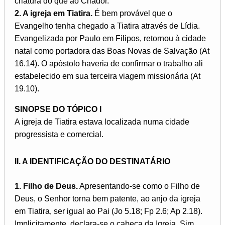
criatura do que ao Criador.
2. A igreja em Tiatira.
É bem provável que o
Evangelho tenha chegado a Tiatira através de Lídia.
Evangelizada por Paulo em Filipos, retornou à cidade
natal como portadora das Boas Novas de Salvação (At
16.14). O apóstolo haveria de confirmar o trabalho ali
estabelecido em sua terceira viagem missionária (At
19.10).
SINOPSE DO TÓPICO I
A igreja de Tiatira estava localizada numa cidade
progressista e comercial.
II. A IDENTIFICAÇÃO DO DESTINATÁRIO
1. Filho de Deus.
Apresentando-se como o Filho de
Deus, o Senhor torna bem patente, ao anjo da igreja
em Tiatira, ser igual ao Pai (Jo 5.18; Fp 2.6; Ap 2.18).
Implicitamente, declara-se o cabeça da Igreja. Sim,