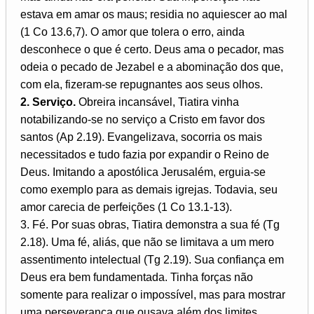
estava em amar os maus; residia no aquiescer ao mal
(1 Co 13.6,7). O amor que tolera o erro, ainda
desconhece o que é certo. Deus ama o pecador, mas
odeia o pecado de Jezabel e a abominação dos que,
com ela, fizeram-se repugnantes aos seus olhos.
2. Serviço.
Obreira incansável, Tiatira vinha
notabilizando-se no serviço a Cristo em favor dos
santos (Ap 2.19). Evangelizava, socorria os mais
necessitados e tudo fazia por expandir o Reino de
Deus. Imitando a apostólica Jerusalém, erguia-se
como exemplo para as demais igrejas. Todavia, seu
amor carecia de perfeições (1 Co 13.1-13).
3. Fé. Por suas obras, Tiatira demonstra a sua fé (Tg
2.18). Uma fé, aliás, que não se limitava a um mero
assentimento intelectual (Tg 2.19). Sua confiança em
Deus era bem fundamentada. Tinha forças não
somente para realizar o impossível, mas para mostrar
uma perseverança que ousava além dos limites