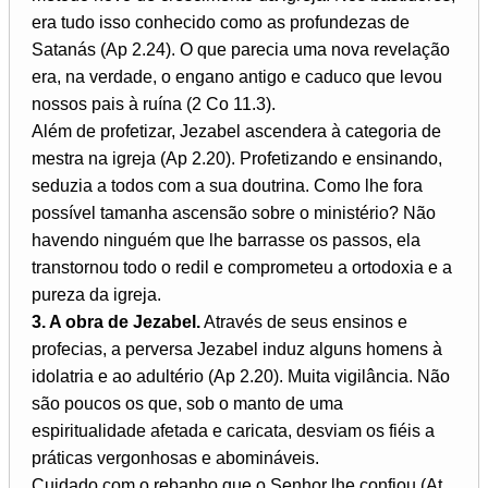
era tudo isso conhecido como as profundezas de
Satanás (Ap 2.24). O que parecia uma nova revelação
era, na verdade, o engano antigo e caduco que levou
nossos pais à ruína (2 Co 11.3).
Além de profetizar, Jezabel ascendera à categoria de
mestra na igreja (Ap 2.20). Profetizando e ensinando,
seduzia a todos com a sua doutrina. Como lhe fora
possível tamanha ascensão sobre o ministério? Não
havendo ninguém que lhe barrasse os passos, ela
transtornou todo o redil e comprometeu a ortodoxia e a
pureza da igreja.
3. A obra de Jezabel.
Através de seus ensinos e
profecias, a perversa Jezabel induz alguns homens à
idolatria e ao adultério (Ap 2.20). Muita vigilância. Não
são poucos os que, sob o manto de uma
espiritualidade afetada e caricata, desviam os fiéis a
práticas vergonhosas e abomináveis.
Cuidado com o rebanho que o Senhor lhe confiou (At