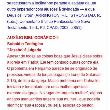
se recusaram a inclinar-se perante a estátua de um
outro imperador com alusões à divindade — e que
Deus os livrou” (ARRINGTON, F. L.; STRONSTAD, R.
(Eds.). Comentário Bíblico Pentecostal do Novo
Testamento. 1.ed., RJ: CPAD, 2003, p.851).
AUXÍLIO BIBLIOGRÁFICO II
Subsídio Teológico
“Jezabel é julgada
Apesar de todas as coisas boas que Jesus disse sobre
a igreja em Tiatira, Ele tem contudo outras contra ela.
O problema em Pérgamo parece ter se originado de
pressões vindas de forças pagãs (‘o trono de Satanás’
2.13), de fora da igreja. Mas o problema em Tiatira foi
iniciado e fomentado por uma mulher apóstata,
membro da igreja. No lugar de ‘aquela mulher’, alguns
antigos manuscritos trazem ‘sua mulher’, que poderia
significar ‘sua esposa’, ou seja: esposa do pastor.