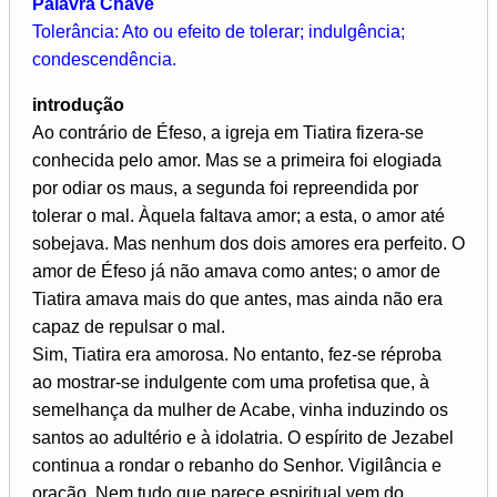
Palavra Chave
Tolerância: Ato ou efeito de tolerar; indulgência;
condescendência.
introdução
Ao contrário de Éfeso, a igreja em Tiatira fizera-se
conhecida pelo amor. Mas se a primeira foi elogiada
por odiar os maus, a segunda foi repreendida por
tolerar o mal. Àquela faltava amor; a esta, o amor até
sobejava. Mas nenhum dos dois amores era perfeito. O
amor de Éfeso já não amava como antes; o amor de
Tiatira amava mais do que antes, mas ainda não era
capaz de repulsar o mal.
Sim, Tiatira era amorosa. No entanto, fez-se réproba
ao mostrar-se indulgente com uma profetisa que, à
semelhança da mulher de Acabe, vinha induzindo os
santos ao adultério e à idolatria. O espírito de Jezabel
continua a rondar o rebanho do Senhor. Vigilância e
oração. Nem tudo que parece espiritual vem do