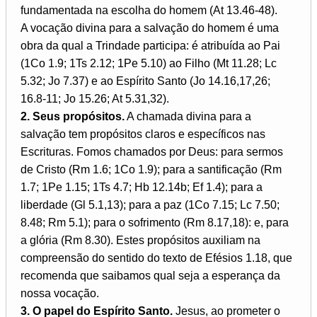
fundamentada na escolha do homem (At 13.46-48).
A vocação divina para a salvação do homem é uma
obra da qual a Trindade participa: é atribuída ao Pai
(1Co 1.9; 1Ts 2.12; 1Pe 5.10) ao Filho (Mt 11.28; Lc
5.32; Jo 7.37) e ao Espírito Santo (Jo 14.16,17,26;
16.8-11; Jo 15.26; At 5.31,32).
2. Seus propósitos.
A chamada divina para a
salvação tem propósitos claros e específicos nas
Escrituras. Fomos chamados por Deus: para sermos
de Cristo (Rm 1.6; 1Co 1.9); para a santificação (Rm
1.7; 1Pe 1.15; 1Ts 4.7; Hb 12.14b; Ef 1.4); para a
liberdade (Gl 5.1,13); para a paz (1Co 7.15; Lc 7.50;
8.48; Rm 5.1); para o sofrimento (Rm 8.17,18): e, para
a glória (Rm 8.30). Estes propósitos auxiliam na
compreensão do sentido do texto de Efésios 1.18, que
recomenda que saibamos qual seja a esperança da
nossa vocação.
3. O papel do Espírito Santo.
Jesus, ao prometer o