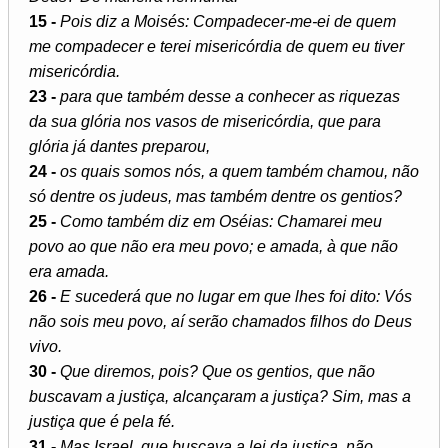
15 -
Pois diz a Moisés: Compadecer-me-ei de quem
me compadecer e terei misericórdia de quem eu tiver
misericórdia.
23 -
para que também desse a conhecer as riquezas
da sua glória nos vasos de misericórdia, que para
glória já dantes preparou,
24 -
os quais somos nós, a quem também chamou, não
só dentre os judeus, mas também dentre os gentios?
25 -
Como também diz em Oséias: Chamarei meu
povo ao que não era meu povo; e amada, à que não
era amada.
26 -
E sucederá que no lugar em que lhes foi dito: Vós
não sois meu povo, aí serão chamados filhos do Deus
vivo.
30 -
Que diremos, pois? Que os gentios, que não
buscavam a justiça, alcançaram a justiça? Sim, mas a
justiça que é pela fé.
31 -
Mas Israel, que buscava a lei da justiça, não