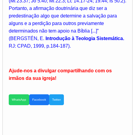
(Mt 23.37; Jo 5.40; Mt 22.3; Lc 14.17-24; 19.44; Is 50.2).
Portanto, a afirmação doutrinária que diz ser a
predestinação algo que determine a salvação para
alguns e a perdição para outros previamente
determinados não tem apoio na Bíblia [...]”
(BERGSTÉN, E.
Introdução à Teologia Sistemática.
RJ: CPAD, 1999, p.184-187).
Ajude-nos a divulgar compartilhando com os
irmãos da sua igreja!
WhatsApp
Facebook
Twitter