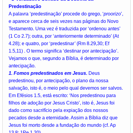
Predestinação
A palavra ‘predestinação’ procede do grego, ‘
proorizo
’,
e aparece cerca de seis vezes nas páginas do Novo
Testamento. Uma vez é traduzida por ‘ordenou antes’
(1 Co 2.7); outra, por ‘anteriormente determinado’ (At
4.28); e quatro, por ‘predestinar’ (Rm 8.29,30; Ef
1.5,11) . O termo significa ‘destinar por antecipação’.
Vejamos o que, segundo a Bíblia, é determinado por
antecipação.
1. Fomos predestinados em Jesus.
Deus
predestinou, por antecipação, o plano da nossa
salvação, isto é, o meio pelo qual devemos ser salvos.
Em Efésios 1.5, está escrito: ‘Nos predestinou para
filhos de adoção por Jesus Cristo’, isto é, Jesus foi
dado como sacrifício pela expiação dos nossos
pecados desde a eternidade. Assim a Bíblia diz que
Jesus foi morto desde a fundação do mundo (cf. Ap
13.8; 1Pe 1.20).