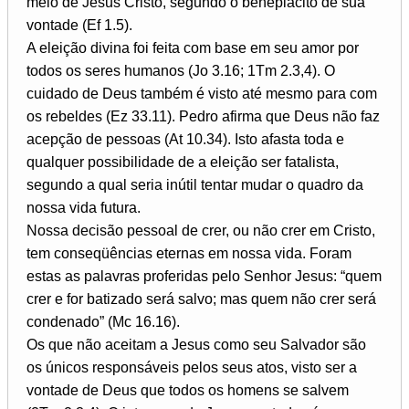
meio de Jesus Cristo, segundo o beneplácito de sua
vontade (Ef 1.5).
A eleição divina foi feita com base em seu amor por
todos os seres humanos (Jo 3.16; 1Tm 2.3,4). O
cuidado de Deus também é visto até mesmo para com
os rebeldes (Ez 33.11). Pedro afirma que Deus não faz
acepção de pessoas (At 10.34). Isto afasta toda e
qualquer possibilidade de a eleição ser fatalista,
segundo a qual seria inútil tentar mudar o quadro da
nossa vida futura.
Nossa decisão pessoal de crer, ou não crer em Cristo,
tem conseqüências eternas em nossa vida. Foram
estas as palavras proferidas pelo Senhor Jesus: “quem
crer e for batizado será salvo; mas quem não crer será
condenado” (Mc 16.16).
Os que não aceitam a Jesus como seu Salvador são
os únicos responsáveis pelos seus atos, visto ser a
vontade de Deus que todos os homens se salvem