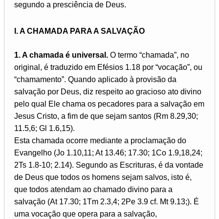
segundo a presciência de Deus.
I. A CHAMADA PARA A SALVAÇÃO
1. A chamada é universal.
O termo “chamada”, no
original, é traduzido em Efésios 1.18 por “vocação”, ou
“chamamento”. Quando aplicado à provisão da
salvação por Deus, diz respeito ao gracioso ato divino
pelo qual Ele chama os pecadores para a salvação em
Jesus Cristo, a fim de que sejam santos (Rm 8.29,30;
11.5,6; Gl 1.6,15).
Esta chamada ocorre mediante a proclamação do
Evangelho (Jo 1.10,11; At 13.46; 17.30; 1Co 1.9,18,24;
2Ts 1.8-10; 2.14). Segundo as Escrituras, é da vontade
de Deus que todos os homens sejam salvos, isto é,
que todos atendam ao chamado divino para a
salvação (At 17.30; 1Tm 2.3,4; 2Pe 3.9 cf. Mt 9.13;). É
uma vocação que opera para a salvação,