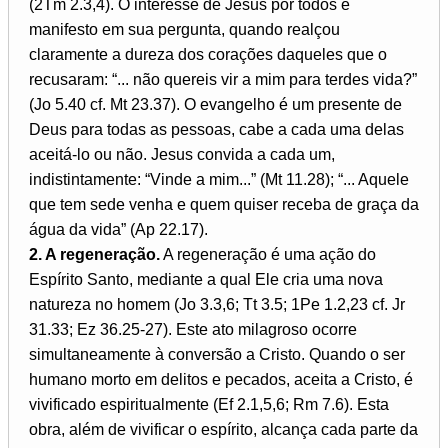
(2Tm 2.3,4). O interesse de Jesus por todos é
manifesto em sua pergunta, quando realçou
claramente a dureza dos corações daqueles que o
recusaram: “... não quereis vir a mim para terdes vida?”
(Jo 5.40 cf. Mt 23.37). O evangelho é um presente de
Deus para todas as pessoas, cabe a cada uma delas
aceitá-lo ou não. Jesus convida a cada um,
indistintamente: “Vinde a mim...” (Mt 11.28); “... Aquele
que tem sede venha e quem quiser receba de graça da
água da vida” (Ap 22.17).
2. A regeneração.
A regeneração é uma ação do
Espírito Santo, mediante a qual Ele cria uma nova
natureza no homem (Jo 3.3,6; Tt 3.5; 1Pe 1.2,23 cf. Jr
31.33; Ez 36.25-27). Este ato milagroso ocorre
simultaneamente à conversão a Cristo. Quando o ser
humano morto em delitos e pecados, aceita a Cristo, é
vivificado espiritualmente (Ef 2.1,5,6; Rm 7.6). Esta
obra, além de vivificar o espírito, alcança cada parte da