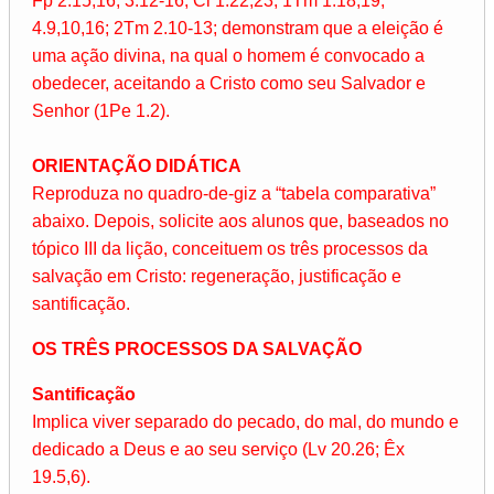
Fp 2.15,16; 3.12-16; Cl 1.22,23; 1Tm 1.18,19;
4.9,10,16; 2Tm 2.10-13; demonstram que a eleição é
uma ação divina, na qual o homem é convocado a
obedecer, aceitando a Cristo como seu Salvador e
Senhor (1Pe 1.2).
ORIENTAÇÃO DIDÁTICA
Reproduza no quadro-de-giz a “tabela comparativa”
abaixo. Depois, solicite aos alunos que, baseados no
tópico III da lição, conceituem os três processos da
salvação em Cristo: regeneração, justificação e
santificação.
OS TRÊS PROCESSOS DA SALVAÇÃO
Santificação
Implica viver separado do pecado, do mal, do mundo e
dedicado a Deus e ao seu serviço (Lv 20.26; Êx
19.5,6).