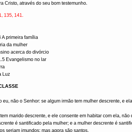
a Cristo, através do seu bom testemunho.
 135, 141.
A primeira família
ria da mulher
sino acerca do divórcio
 1.5 Evangelismo no lar
rra
a Luz
 CLASSE
go eu, não o Senhor: se algum irmão tem mulher descrente, e el
tem marido descrente, e ele consente em habitar com ela, não 
crente é santificado pela mulher; e a mulher descrente é santif
lhos seriam imundos; mas agora são santos.