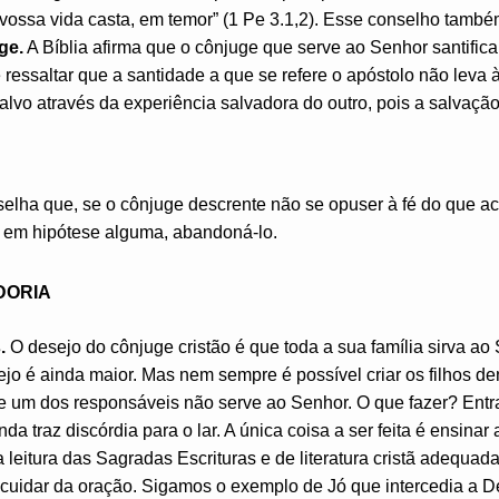
 vossa vida casta, em temor” (1 Pe 3.1,2). Esse conselho tamb
ge.
A Bíblia afirma que o cônjuge que serve ao Senhor santifica
 ressaltar que a santidade a que se refere o apóstolo não leva à
alvo através da experiência salvadora do outro, pois a salvação
elha que, se o cônjuge descrente não se opuser à fé do que ac
, em hipótese alguma, abandoná-lo.
DORIA
.
O desejo do cônjuge cristão é que toda a sua família sirva a
ejo é ainda maior. Mas nem sempre é possível criar os filhos den
e um dos responsáveis não serve ao Senhor. O que fazer? Entra
da traz discórdia para o lar. A única coisa a ser feita é ensina
 leitura das Sagradas Escrituras e de literatura cristã adequada
cuidar da oração. Sigamos o exemplo de Jó que intercedia a De