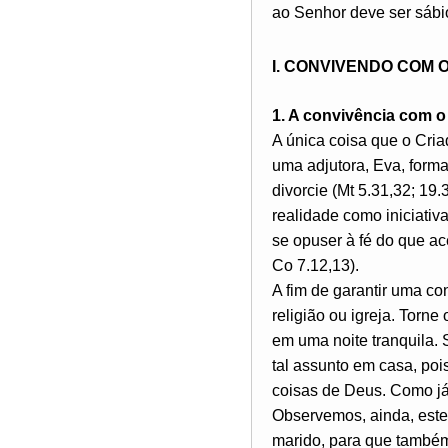
ao Senhor deve ser sábio 
I. CONVIVENDO COM
1. A convivência com o
A única coisa que o Cria
uma adjutora, Eva, forma
divorcie (Mt 5.31,32; 19.
realidade como iniciativ
se opuser à fé do que a
Co 7.12,13).
A fim de garantir uma co
religião ou igreja. Torne
em uma noite tranquila. 
tal assunto em casa, p
coisas de Deus. Como já
Observemos, ainda, este
marido, para que também