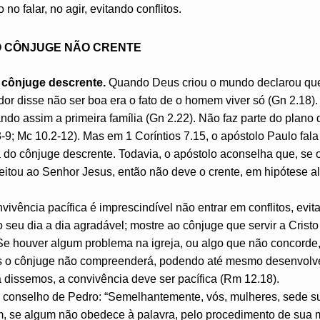
no falar, no agir, evitando conflitos.
 O CÔNJUGE NÃO CRENTE
 cônjuge descrente.
Quando Deus criou o mundo declarou que 
dor disse não ser boa era o fato de o homem viver só (Gn 2.18).
ndo assim a primeira família (Gn 2.22). Não faz parte do plano 
3-9; Mc 10.2-12). Mas em 1 Coríntios 7.15, o apóstolo Paulo fala
a do cônjuge descrente. Todavia, o apóstolo aconselha que, se
ceitou ao Senhor Jesus, então não deve o crente, em hipótese 
nvivência pacífica é imprescindível não entrar em conflitos, evi
 o seu dia a dia agradável; mostre ao cônjuge que servir a Crist
Se houver algum problema na igreja, ou algo que não concorde, 
ois o cônjuge não compreenderá, podendo até mesmo desenvolv
 dissemos, a convivência deve ser pacífica (Rm 12.18).
 conselho de Pedro: “Semelhantemente, vós, mulheres, sede su
, se algum não obedece à palavra, pelo procedimento de sua 