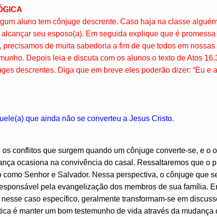
ÓGICA
algum aluno tem cônjuge descrente. Caso haja na classe algué
ra alcançar seu esposo(a). Em seguida explique que é promessa
o, precisamos de muita sabedoria a fim de que todos em nossa
unho. Depois leia e discuta com os alunos o texto de Atos 16.
uges descrentes. Diga que em breve eles poderão dizer: “Eu e 
uele(a) que ainda não se converteu a Jesus Cristo.
 os conflitos que surgem quando um cônjuge converte-se, e o o
ança ocasiona na convivência do casal. Ressaltaremos que o 
sto como Senhor e Salvador. Nessa perspectiva, o cônjuge que 
responsável pela evangelização dos membros de sua família. Ent
nesse caso específico, geralmente transformam-se em discussõe
stica é manter um bom testemunho de vida através da mudança 