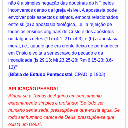
não é a simples negação das doutrinas do NT pelos
inconversos dentro da igreja visível. A apostasia pode
envolver dois aspectos distintos, embora relacionados
entre si: (a) a apostasia teológica, i.e., a rejeição de
todos os ensinos originais de Cristo e dos apóstolos
ou dalguns deles (1Tm 4.1; 2Tm 4.3); e (b) a apostasia
moral, i.e., aquele que era crente deixa de permanecer
em Cristo e volta a ser escravo do pecado e da
imoralidade (Is 29.13; Mt 23.25-28; Rm 6.15-23; 8.6-
13)’”.
(
Bíblia de Estudo Pentecostal.
CPAD. p.1903)
APLICAÇÃO PESSOAL
Atribui-se a Tomás de Aquino um pensamento
extremamente simples e profundo: “Se todo ser
humano sente sede, pressupõe-se que exista água. Se
todo ser humano carece de Deus, pressupõe-se que
exista um Deus”.