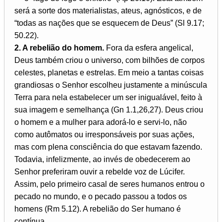
será a sorte dos materialistas, ateus, agnósticos, e de
“todas as nações que se esquecem de Deus” (Sl 9.17;
50.22).
2. A rebelião do homem.
Fora da esfera angelical,
Deus também criou o universo, com bilhões de corpos
celestes, planetas e estrelas. Em meio a tantas coisas
grandiosas o Senhor escolheu justamente a minúscula
Terra para nela estabelecer um ser inigualável, feito à
sua imagem e semelhança (Gn 1.1,26,27). Deus criou
o homem e a mulher para adorá-lo e servi-lo, não
como autômatos ou irresponsáveis por suas ações,
mas com plena consciência do que estavam fazendo.
Todavia, infelizmente, ao invés de obedecerem ao
Senhor preferiram ouvir a rebelde voz de Lúcifer.
Assim, pelo primeiro casal de seres humanos entrou o
pecado no mundo, e o pecado passou a todos os
homens (Rm 5.12). A rebelião do Ser humano é
contínua.