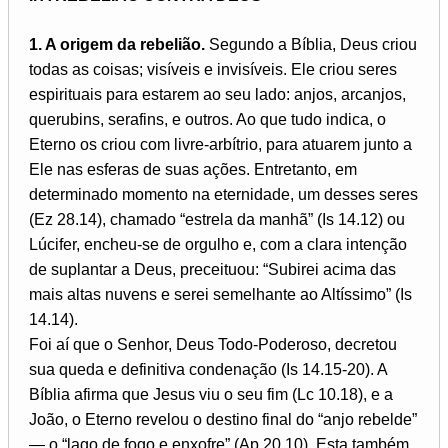
1. A origem da rebelião.
Segundo a Bíblia, Deus criou
todas as coisas; visíveis e invisíveis. Ele criou seres
espirituais para estarem ao seu lado: anjos, arcanjos,
querubins, serafins, e outros. Ao que tudo indica, o
Eterno os criou com livre-arbítrio, para atuarem junto a
Ele nas esferas de suas ações. Entretanto, em
determinado momento na eternidade, um desses seres
(Ez 28.14), chamado “estrela da manhã” (Is 14.12) ou
Lúcifer, encheu-se de orgulho e, com a clara intenção
de suplantar a Deus, preceituou: “Subirei acima das
mais altas nuvens e serei semelhante ao Altíssimo” (Is
14.14).
Foi aí que o Senhor, Deus Todo-Poderoso, decretou
sua queda e definitiva condenação (Is 14.15-20). A
Bíblia afirma que Jesus viu o seu fim (Lc 10.18), e a
João, o Eterno revelou o destino final do “anjo rebelde”
— o “lago de fogo e enxofre” (Ap 20.10). Esta também