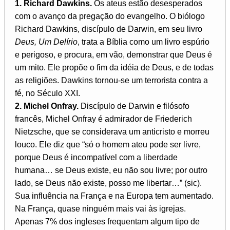
1. Richard Dawkins.
Os ateus estão desesperados
com o avanço da pregação do evangelho. O biólogo
Richard Dawkins, discípulo de Darwin, em seu livro
Deus, Um Delírio
, trata a Bíblia como um livro espúrio
e perigoso, e procura, em vão, demonstrar que Deus é
um mito. Ele propõe o fim da idéia de Deus, e de todas
as religiões. Dawkins tornou-se um terrorista contra a
fé, no Século XXI.
2. Michel Onfray.
Discípulo de Darwin e filósofo
francês, Michel Onfray é admirador de Friederich
Nietzsche, que se considerava um anticristo e morreu
louco. Ele diz que “só o homem ateu pode ser livre,
porque Deus é incompatível com a liberdade
humana… se Deus existe, eu não sou livre; por outro
lado, se Deus não existe, posso me libertar…” (sic).
Sua influência na França e na Europa tem aumentado.
Na França, quase ninguém mais vai às igrejas.
Apenas 7% dos ingleses frequentam algum tipo de