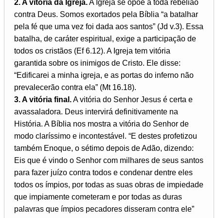
2. A vitória da Igreja.
A Igreja se opõe a toda rebelião
contra Deus. Somos exortados pela Bíblia “a batalhar
pela fé que uma vez foi dada aos santos” (Jd v.3). Essa
batalha, de caráter espiritual, exige a participação de
todos os cristãos (Ef 6.12). A Igreja tem vitória
garantida sobre os inimigos de Cristo. Ele disse:
“Edificarei a minha igreja, e as portas do inferno não
prevalecerão contra ela” (Mt 16.18).
3. A vitória final.
A vitória do Senhor Jesus é certa e
avassaladora. Deus intervirá definitivamente na
História. A Bíblia nos mostra a vitória do Senhor de
modo claríssimo e incontestável. “E destes profetizou
também Enoque, o sétimo depois de Adão, dizendo:
Eis que é vindo o Senhor com milhares de seus santos
para fazer juízo contra todos e condenar dentre eles
todos os ímpios, por todas as suas obras de impiedade
que impiamente cometeram e por todas as duras
palavras que ímpios pecadores disseram contra ele”