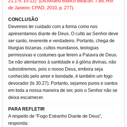
21.1-5, 10-12)” (Dicionário Bíblico Beacon. 7.ed. Rio
de Janeiro: CPAD, 2010, p. 277).
CONCLUSÃO
Devemos ter cuidado com a forma como nos
apresentamos diante de Deus. O culto ao Senhor deve
ser santo, reverente e verdadeiro. Portanto, chega de
liturgias bizarras, cultos mundanos, teologias
permissivas e costumes que ferem a Palavra de Deus.
Se não atentarmos à santidade e à glória divinas, não
subsistiremos, pois o nosso Deus, embora seja
conhecido pelo amor e bondade, é também um fogo
devorador (Is 30.27). Portanto, sejamos puros e santos
em toda a nossa maneira de ser, pois o Senhor não se
deixa escarnecer.
PARA REFLETIR
A respeito de “Fogo Estranho Diante de Deus”,
responda: