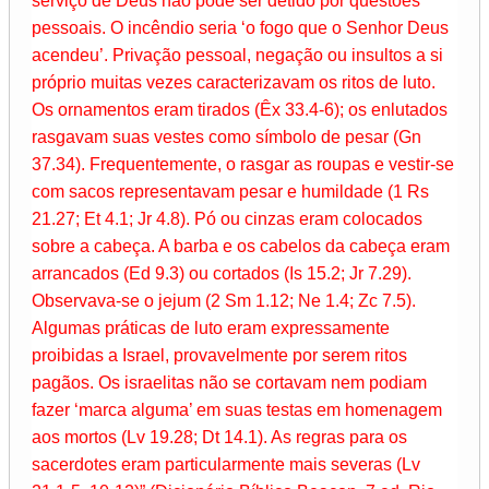
serviço de Deus não pode ser detido por questões
pessoais. O incêndio seria ‘o fogo que o Senhor Deus
acendeu’. Privação pessoal, negação ou insultos a si
próprio muitas vezes caracterizavam os ritos de luto.
Os ornamentos eram tirados (Êx 33.4-6); os enlutados
rasgavam suas vestes como símbolo de pesar (Gn
37.34). Frequentemente, o rasgar as roupas e vestir-se
com sacos representavam pesar e humildade (1 Rs
21.27; Et 4.1; Jr 4.8). Pó ou cinzas eram colocados
sobre a cabeça. A barba e os cabelos da cabeça eram
arrancados (Ed 9.3) ou cortados (Is 15.2; Jr 7.29).
Observava-se o jejum (2 Sm 1.12; Ne 1.4; Zc 7.5).
Algumas práticas de luto eram expressamente
proibidas a Israel, provavelmente por serem ritos
pagãos. Os israelitas não se cortavam nem podiam
fazer ‘marca alguma’ em suas testas em homenagem
aos mortos (Lv 19.28; Dt 14.1). As regras para os
sacerdotes eram particularmente mais severas (Lv