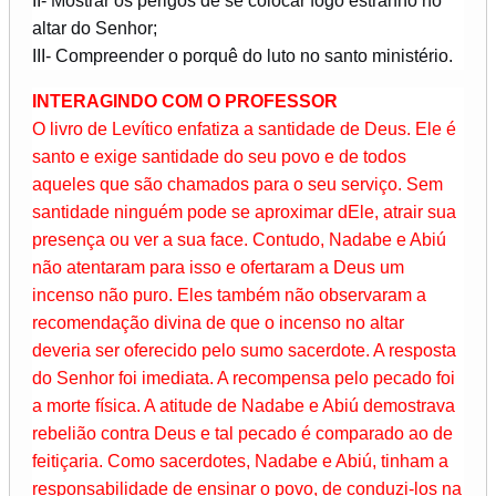
II- Mostrar os perigos de se colocar fogo estranho no
altar do Senhor;
III- Compreender o porquê do luto no santo ministério.
INTERAGINDO COM O PROFESSOR
O livro de Levítico enfatiza a santidade de Deus. Ele é
santo e exige santidade do seu povo e de todos
aqueles que são chamados para o seu serviço. Sem
santidade ninguém pode se aproximar dEle, atrair sua
presença ou ver a sua face. Contudo, Nadabe e Abiú
não atentaram para isso e ofertaram a Deus um
incenso não puro. Eles também não observaram a
recomendação divina de que o incenso no altar
deveria ser oferecido pelo sumo sacerdote. A resposta
do Senhor foi imediata. A recompensa pelo pecado foi
a morte física. A atitude de Nadabe e Abiú demostrava
rebelião contra Deus e tal pecado é comparado ao de
feitiçaria. Como sacerdotes, Nadabe e Abiú, tinham a
responsabilidade de ensinar o povo, de conduzi-los na