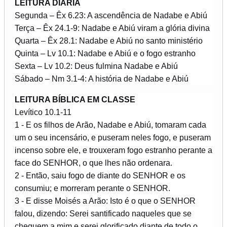
LEITURA DIÁRIA
Segunda – Êx 6.23: A ascendência de Nadabe e Abiú
Terça – Êx 24.1-9: Nadabe e Abiú viram a glória divina
Quarta – Êx 28.1: Nadabe e Abiú no santo ministério
Quinta – Lv 10.1: Nadabe e Abiú e o fogo estranho
Sexta – Lv 10.2: Deus fulmina Nadabe e Abiú
Sábado – Nm 3.1-4: A história de Nadabe e Abiú
LEITURA BÍBLICA EM CLASSE
Levítico 10.1-11
1 - E os filhos de Arão, Nadabe e Abiú, tomaram cada
um o seu incensário, e puseram neles fogo, e puseram
incenso sobre ele, e trouxeram fogo estranho perante a
face do SENHOR, o que lhes não ordenara.
2 - Então, saiu fogo de diante do SENHOR e os
consumiu; e morreram perante o SENHOR.
3 - E disse Moisés a Arão: Isto é o que o SENHOR
falou, dizendo: Serei santificado naqueles que se
cheguem a mim e serei glorificado diante de todo o