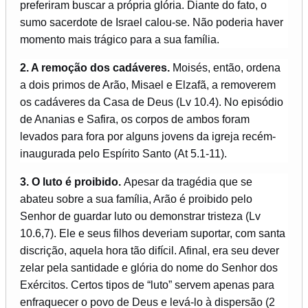
preferiram buscar a própria glória. Diante do fato, o
sumo sacerdote de Israel calou-se. Não poderia haver
momento mais trágico para a sua família.
2. A remoção dos cadáveres.
Moisés, então, ordena
a dois primos de Arão, Misael e Elzafã, a removerem
os cadáveres da Casa de Deus (Lv 10.4). No episódio
de Ananias e Safira, os corpos de ambos foram
levados para fora por alguns jovens da igreja recém-
inaugurada pelo Espírito Santo (At 5.1-11).
3. O luto é proibido.
Apesar da tragédia que se
abateu sobre a sua família, Arão é proibido pelo
Senhor de guardar luto ou demonstrar tristeza (Lv
10.6,7). Ele e seus filhos deveriam suportar, com santa
discrição, aquela hora tão difícil. Afinal, era seu dever
zelar pela santidade e glória do nome do Senhor dos
Exércitos. Certos tipos de “luto” servem apenas para
enfraquecer o povo de Deus e levá-lo à dispersão (2