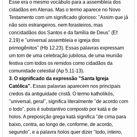
Esse era o mesmo vocábulo para a assembleia dos
cidadãos em Atenas. Mas o termo aparece no Novo
Testamento com um significado glorioso: "Assim que já
não sois estrangeiros, nem forasteiros, mas
concidadãos dos Santos e da família de Deus" (Ef
2.19) e "universal assembleia e igreja dos
primogênitos" (Hb 12.23). Essas palavras expressam
um tom de uma celebração jubilosa, de uma reunião
festiva com todos os remidos como cidadãos da
comunidade celestial (Ap 5.11-13).
3. O significado da expressão "Santa Igreja
Católica".
Essas palavras aparecem nos principais
credos da antiguidade cristã. O termo katholikós,
"universal, geral", significa literalmente "de acordo com
o todo", pois é substantivo composto por katá e de
holos. A preposição grega katá significa "de cima para
baixo, contra, ao longo de, conforme, de acordo,
segundo", e a palavra holos quer dizer "todo, inteiro,