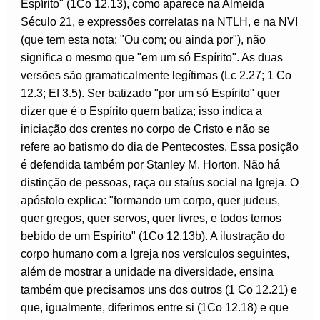
Espírito" (1Co 12.13), como aparece na Almeida
Século 21, e expressões correlatas na NTLH, e na NVI
(que tem esta nota: "Ou com; ou ainda por"), não
significa o mesmo que "em um só Espírito". As duas
versões são gramaticalmente legítimas (Lc 2.27; 1 Co
12.3; Ef 3.5). Ser batizado "por um só Espírito" quer
dizer que é o Espírito quem batiza; isso indica a
iniciação dos crentes no corpo de Cristo e não se
refere ao batismo do dia de Pentecostes. Essa posição
é defendida também por Stanley M. Horton. Não há
distinção de pessoas, raça ou staíus social na Igreja. O
apóstolo explica: "formando um corpo, quer judeus,
quer gregos, quer servos, quer livres, e todos temos
bebido de um Espírito" (1Co 12.13b). A ilustração do
corpo humano com a Igreja nos versículos seguintes,
além de mostrar a unidade na diversidade, ensina
também que precisamos uns dos outros (1 Co 12.21) e
que, igualmente, diferimos entre si (1Co 12.18) e que