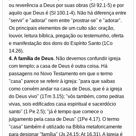
ou reverência a Deus por suas obras (SI 92.1-5) e por
aquilo que Deus é (SI 100.1-4). Não há diferença entre
"servir" e "adorar" nem entre "prostrar-se" e "adorar".
Os principais elementos de um culto são: oração,
louvor, leitura bíblica, pregação ou testemunho, oferta
e manifestação dos dons do Espírito Santo (1Co
14.26).
4. A família de Deus.
Não devemos confundir igreja
com templo; a casa de Deus é outra coisa. Há
passagens no Novo Testamento em que o termo
"casa" parece se referir à igreja: "para que saibas
como convém andar na casa de Deus, que é a igreja
do Deus vivo" (1Tm 3.15); "vós também, como pedras
vivas, sois edificados casa espiritual e sacerdócio
santo" (1 Pe 2.5); "já é tempo que comece o
julgamento pela casa de Deus" (1Pe 4.17). O termo
"casa" também é utilizado na Bíblia metaforicamente
para designar "família" (Js 24.15; At 16.31). A Igreja é