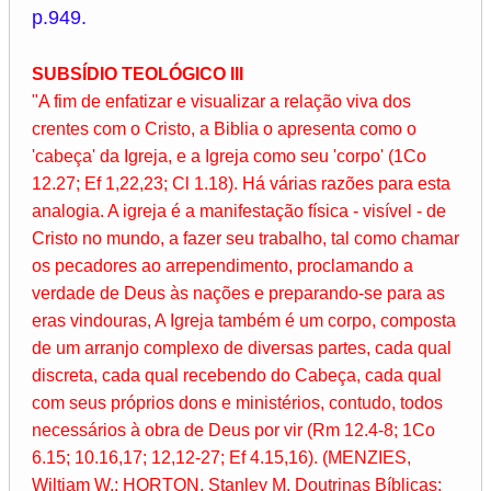
p.949.
SUBSÍDIO TEOLÓGICO III
"A fim de enfatizar e visualizar a relação viva dos
crentes com o Cristo, a Biblia o apresenta como o
'cabeça' da Igreja, e a Igreja como seu 'corpo' (1Co
12.27; Ef 1,22,23; Cl 1.18). Há várias razões para esta
analogia. A igreja é a manifestação física - visível - de
Cristo no mundo, a fazer seu trabalho, tal como chamar
os pecadores ao arrependimento, proclamando a
verdade de Deus às nações e preparando-se para as
eras vindouras, A Igreja também é um corpo, composta
de um arranjo complexo de diversas partes, cada qual
discreta, cada qual recebendo do Cabeça, cada qual
com seus próprios dons e ministérios, contudo, todos
necessários à obra de Deus por vir (Rm 12.4-8; 1Co
6.15; 10.16,17; 12,12-27; Ef 4.15,16). (MENZIES,
Wiltiam W.; HORTON, Stanley M, Doutrinas Bíblicas: