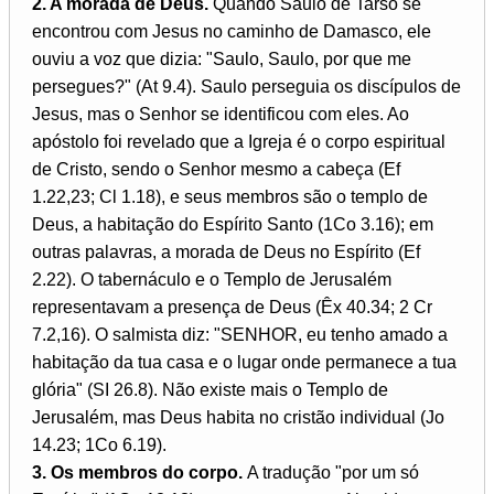
2. A morada de Deus.
Quando Saulo de Tarso se
encontrou com Jesus no caminho de Damasco, ele
ouviu a voz que dizia: "Saulo, Saulo, por que me
persegues?" (At 9.4). Saulo perseguia os discípulos de
Jesus, mas o Senhor se identificou com eles. Ao
apóstolo foi revelado que a Igreja é o corpo espiritual
de Cristo, sendo o Senhor mesmo a cabeça (Ef
1.22,23; Cl 1.18), e seus membros são o templo de
Deus, a habitação do Espírito Santo (1Co 3.16); em
outras palavras, a morada de Deus no Espírito (Ef
2.22). O tabernáculo e o Templo de Jerusalém
representavam a presença de Deus (Êx 40.34; 2 Cr
7.2,16). O salmista diz: "SENHOR, eu tenho amado a
habitação da tua casa e o lugar onde permanece a tua
glória" (SI 26.8). Não existe mais o Templo de
Jerusalém, mas Deus habita no cristão individual (Jo
14.23; 1Co 6.19).
3. Os membros do corpo.
A tradução "por um só