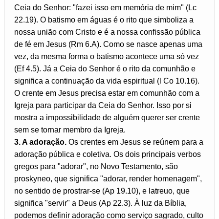
Ceia do Senhor: "fazei isso em memória de mim" (Lc
22.19). O batismo em águas é o rito que simboliza a
nossa união com Cristo e é a nossa confissão pública
de fé em Jesus (Rm 6.A). Como se nasce apenas uma
vez, da mesma forma o batismo acontece uma só vez
(Ef 4.5). Já a Ceia do Senhor é o rito da comunhão e
significa a continuação da vida espiritual (l Co 10.16).
O crente em Jesus precisa estar em comunhão com a
Igreja para participar da Ceia do Senhor. Isso por si
mostra a impossibilidade de alguém querer ser crente
sem se tornar membro da Igreja.
3. A adoração.
Os crentes em Jesus se reúnem para a
adoração pública e coletiva. Os dois principais verbos
gregos para "adorar", no Novo Testamento, são
proskyneo, que significa "adorar, render homenagem",
no sentido de prostrar-se (Ap 19.10), e latreuo, que
significa "servir" a Deus (Ap 22.3). À luz da Bíblia,
podemos definir adoração como serviço sagrado, culto