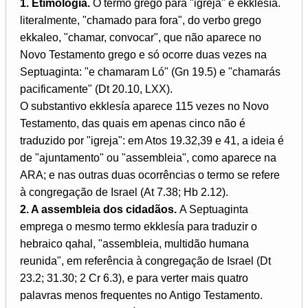
1. Etimologia.
O termo grego para "igreja" é ekklesía.
literalmente, "chamado para fora", do verbo grego
ekkaleo, "chamar, convocar", que não aparece no
Novo Testamento grego e só ocorre duas vezes na
Septuaginta: "e chamaram Ló" (Gn 19.5) e "chamarás
pacificamente" (Dt 20.10, LXX).
O substantivo ekklesía aparece 115 vezes no Novo
Testamento, das quais em apenas cinco não é
traduzido por "igreja": em Atos 19.32,39 e 41, a ideia é
de "ajuntamento" ou "assembleia", como aparece na
ARA; e nas outras duas ocorrências o termo se refere
à congregação de Israel (At 7.38; Hb 2.12).
2. A assembleia dos cidadãos.
A Septuaginta
emprega o mesmo termo ekklesía para traduzir o
hebraico qahal, "assembleia, multidão humana
reunida", em referência à congregação de Israel (Dt
23.2; 31.30; 2 Cr 6.3), e para verter mais quatro
palavras menos frequentes no Antigo Testamento.