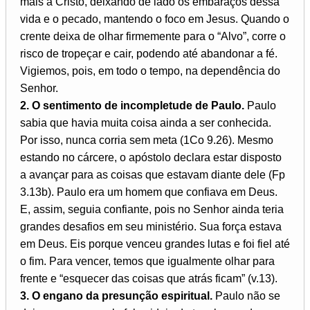
mais a Cristo, deixando de lado os embaraços dessa
vida e o pecado, mantendo o foco em Jesus. Quando o
crente deixa de olhar firmemente para o “Alvo”, corre o
risco de tropeçar e cair, podendo até abandonar a fé.
Vigiemos, pois, em todo o tempo, na dependência do
Senhor.
2. O sentimento de incompletude de Paulo.
Paulo
sabia que havia muita coisa ainda a ser conhecida.
Por isso, nunca corria sem meta (1Co 9.26). Mesmo
estando no cárcere, o apóstolo declara estar disposto
a avançar para as coisas que estavam diante dele (Fp
3.13b). Paulo era um homem que confiava em Deus.
E, assim, seguia confiante, pois no Senhor ainda teria
grandes desafios em seu ministério. Sua força estava
em Deus. Eis porque venceu grandes lutas e foi fiel até
o fim. Para vencer, temos que igualmente olhar para
frente e “esquecer das coisas que atrás ficam” (v.13).
3. O engano da presunção espiritual.
Paulo não se