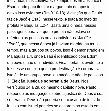
individual, mas coletiva. O exemplo dos irmãos Jacó e
Esaú, dado para ilustrar o argumento do apóstolo,
deixa isso evidente (Rm 9.10-13). A citação que Paulo
faz de Jacó e Esaú, nesse texto, é tirada do livro do
profeta Malaquias 1.2-4. Basta uma olhada nessas
passagens para ver que o profeta não estava se
referindo às pessoas ou aos indivíduos “Jacó” e
“Esaú”, que nessa época já haviam morrido há muito
tempo, mas a grupos ou povos. Isso é demonstrado em
Malaquias 1.4, onde Esaú é identificado com Edom,
um povo e não um indivíduo. Fica, portanto, evidente à
luz desse contexto que a predestinação é corporativa,
isto é, de um grupo, povo, ou nação, e não de pessoas.
3. Eleição, justiça e soberania de Deus.
Nos
versículos 14 a 29, do mesmo capítulo nove, Paulo
responde as indagações sobre a justiça de Deus e sua
soberania. Deus não poderia ser acusado de ter sido
injusto com Israel por eles se acharem no estado em