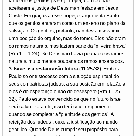
também os gentios (Is 9.6). Tropeçaram ao não
aceitarem a justiça de Deus manifestada em Jesus
Cristo. Foi graças a esse tropeço, argumenta Paulo,
que os gentios entraram como um enxerto no plano da
salvação. Os gentios, portanto, não deviam assumir
uma posição de orgulho, mas de temor. Eles não eram
os ramos naturais, mas faziam parte da “oliveira brava”
(Rm 11.11-24). Se Deus não havia poupado os ramos
naturais, muito menos pouparia os ramos enxertados.
3. Israel e a restauração futura (11.25-32).
Embora
Paulo se entristecesse com a situação espiritual de
seus compatriotas judeus, a sua posição em relação a
eles é de esperança e não de desespero (Rm 11.25-
32). Paulo estava convencido de que no futuro Israel
será salvo. Para ele, isso terá seu cumprimento
quando se completar a “plenitude dos gentios”. A
rejeição dos judeus trouxe a justificação ao mundo
gentílico. Quando Deus cumprir seu propósito para