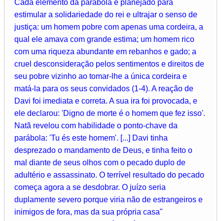
Cada elemento da parábola é planejado para
estimular a solidariedade do rei e ultrajar o senso de
justiça: um homem pobre com apenas uma cordeira, a
qual ele amava com grande estima; um homem rico
com uma riqueza abundante em rebanhos e gado; a
cruel desconsideração pelos sentimentos e direitos de
seu pobre vizinho ao tomar-lhe a única cordeira e
matá-la para os seus convidados (1-4). A reação de
Davi foi imediata e correta. A sua ira foi provocada, e
ele declarou: 'Digno de morte é o homem que fez isso'.
Natã revelou com habilidade o ponto-chave da
parábola: 'Tu és este homem'. [...] Davi tinha
desprezado o mandamento de Deus, e tinha feito o
mal diante de seus olhos com o pecado duplo de
adultério e assassinato. O terrível resultado do pecado
começa agora a se desdobrar. O juízo seria
duplamente severo porque viria não de estrangeiros e
inimigos de fora, mas da sua própria casa"