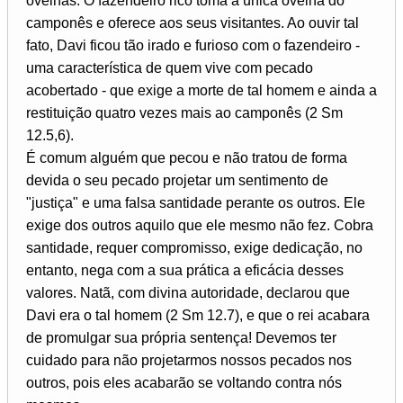
ovelhas. O fazendeiro rico toma a única ovelha do
camponês e oferece aos seus visitantes. Ao ouvir tal
fato, Davi ficou tão irado e furioso com o fazendeiro -
uma característica de quem vive com pecado
acobertado - que exige a morte de tal homem e ainda a
restituição quatro vezes mais ao camponês (2 Sm
12.5,6).
É comum alguém que pecou e não tratou de forma
devida o seu pecado projetar um sentimento de
"justiça" e uma falsa santidade perante os outros. Ele
exige dos outros aquilo que ele mesmo não fez. Cobra
santidade, requer compromisso, exige dedicação, no
entanto, nega com a sua prática a eficácia desses
valores. Natã, com divina autoridade, declarou que
Davi era o tal homem (2 Sm 12.7), e que o rei acabara
de promulgar sua própria sentença! Devemos ter
cuidado para não projetarmos nossos pecados nos
outros, pois eles acabarão se voltando contra nós