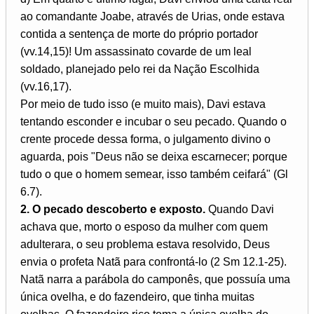
ao comandante Joabe, através de Urias, onde estava
contida a sentença de morte do próprio portador
(vv.14,15)! Um assassinato covarde de um leal
soldado, planejado pelo rei da Nação Escolhida
(vv.16,17).
Por meio de tudo isso (e muito mais), Davi estava
tentando esconder e incubar o seu pecado. Quando o
crente procede dessa forma, o julgamento divino o
aguarda, pois "Deus não se deixa escarnecer; porque
tudo o que o homem semear, isso também ceifará" (Gl
6.7).
2. O pecado descoberto e exposto.
Quando Davi
achava que, morto o esposo da mulher com quem
adulterara, o seu problema estava resolvido, Deus
envia o profeta Natã para confrontá-lo (2 Sm 12.1-25).
Natã narra a parábola do camponês, que possuía uma
única ovelha, e do fazendeiro, que tinha muitas