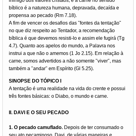
inimigo dos valores cristãos; e a carne no sentido
bíblico é a natureza humana, depravada, decaída e
propensa ao pecado (Rm 7.18).
A fim de vencer os desafios das "fontes da tentação"
no que diz respeito ao Tentador, a recomendação
bíblica é que devemos resisti-lo e assim ele fugirá (Tg
4.7). Quanto aos apelos do mundo, a Palavra nos
instrui a que não o amemos (1 Jo 2.15). Em relação à
carne, somos advertidos a não somente "viver", mas
também a "andar" em Espírito (Gl 5.25).
SINOPSE DO TÓPICO I
A tentação é uma realidade na vida do crente e possui
três fontes básicas: o Diabo, o mundo e carne.
II. DAVI E O SEU PECADO
1. O pecado camuflado.
Depois de ter consumado o
seu ato pecaminoso, Davi, de várias maneiras e