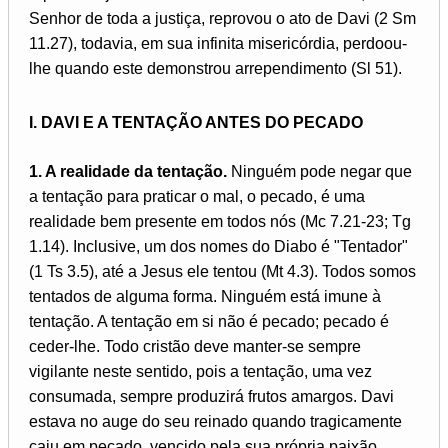
Senhor de toda a justiça, reprovou o ato de Davi (2 Sm
11.27), todavia, em sua infinita misericórdia, perdoou-
lhe quando este demonstrou arrependimento (Sl 51).
I. DAVI E A TENTAÇÃO ANTES DO PECADO
1. A realidade da tentação.
Ninguém pode negar que
a tentação para praticar o mal, o pecado, é uma
realidade bem presente em todos nós (Mc 7.21-23; Tg
1.14). Inclusive, um dos nomes do Diabo é "Tentador"
(1 Ts 3.5), até a Jesus ele tentou (Mt 4.3). Todos somos
tentados de alguma forma. Ninguém está imune à
tentação. A tentação em si não é pecado; pecado é
ceder-lhe. Todo cristão deve manter-se sempre
vigilante neste sentido, pois a tentação, uma vez
consumada, sempre produzirá frutos amargos. Davi
estava no auge do seu reinado quando tragicamente
caiu em pecado, vencido pela sua própria paixão