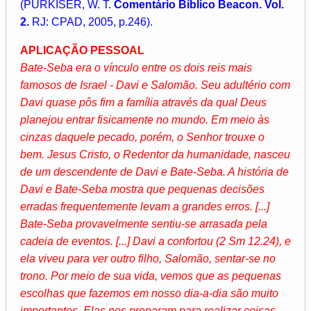
(PURKISER, W. T.
Comentário Bíblico Beacon. Vol.
2.
RJ: CPAD, 2005, p.246).
APLICAÇÃO PESSOAL
Bate-Seba era o vínculo entre os dois reis mais
famosos de Israel - Davi e Salomão. Seu adultério com
Davi quase pôs fim a família através da qual Deus
planejou entrar fisicamente no mundo. Em meio às
cinzas daquele pecado, porém, o Senhor trouxe o
bem. Jesus Cristo, o Redentor da humanidade, nasceu
de um descendente de Davi e Bate-Seba. A história de
Davi e Bate-Seba mostra que pequenas decisões
erradas frequentemente levam a grandes erros. [...]
Bate-Seba provavelmente sentiu-se arrasada pela
cadeia de eventos. [...] Davi a confortou (2 Sm 12.24), e
ela viveu para ver outro filho, Salomão, sentar-se no
trono. Por meio de sua vida, vemos que as pequenas
escolhas que fazemos em nosso dia-a-dia são muito
importantes. Elas nos preparam para realizar coisas