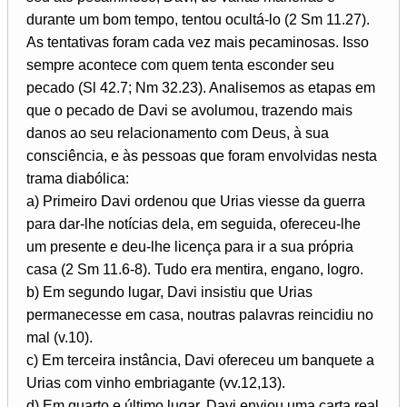
durante um bom tempo, tentou ocultá-lo (2 Sm 11.27).
As tentativas foram cada vez mais pecaminosas. Isso
sempre acontece com quem tenta esconder seu
pecado (Sl 42.7; Nm 32.23). Analisemos as etapas em
que o pecado de Davi se avolumou, trazendo mais
danos ao seu relacionamento com Deus, à sua
consciência, e às pessoas que foram envolvidas nesta
trama diabólica:
a) Primeiro Davi ordenou que Urias viesse da guerra
para dar-lhe notícias dela, em seguida, ofereceu-lhe
um presente e deu-lhe licença para ir a sua própria
casa (2 Sm 11.6-8). Tudo era mentira, engano, logro.
b) Em segundo lugar, Davi insistiu que Urias
permanecesse em casa, noutras palavras reincidiu no
mal (v.10).
c) Em terceira instância, Davi ofereceu um banquete a
Urias com vinho embriagante (vv.12,13).
d) Em quarto e último lugar, Davi enviou uma carta real