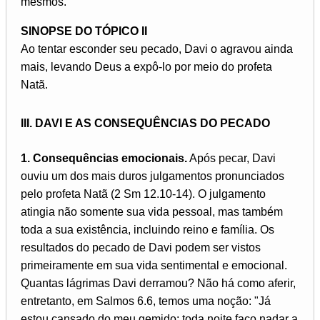
mesmos.
SINOPSE DO TÓPICO II
Ao tentar esconder seu pecado, Davi o agravou ainda
mais, levando Deus a expô-lo por meio do profeta
Natã.
III. DAVI E AS CONSEQUÊNCIAS DO PECADO
1. Consequências emocionais.
Após pecar, Davi
ouviu um dos mais duros julgamentos pronunciados
pelo profeta Natã (2 Sm 12.10-14). O julgamento
atingia não somente sua vida pessoal, mas também
toda a sua existência, incluindo reino e família. Os
resultados do pecado de Davi podem ser vistos
primeiramente em sua vida sentimental e emocional.
Quantas lágrimas Davi derramou? Não há como aferir,
entretanto, em Salmos 6.6, temos uma noção: "Já
estou cansado do meu gemido; toda noite faço nadar a