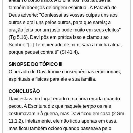
afetam o corpo físico. A Bíblia nos mostra que há
também doenças de origem espiritual. A Palavra de
Deus adverte: "Confessai as vossas culpas uns aos
outros e orai uns pelos outros, para que sareis; a
oração feita por um justo pode muito em seus efeitos"
(Tg 5.16). Davi pôs em prática isso e clamou ao
Senhor: "[...] Tem piedade de mim; sara a minha alma,
porque pequei contra ti" (Sl 41.4).
SINOPSE DO TÓPICO III
O pecado de Davi trouxe consequências emocionais,
espirituais e físicas para ele e sua família.
CONCLUSÃO
Davi estava no lugar errado e na hora errada quando
pecou. A Escritura diz que naquele
tempo
os reis
costumavam ir à guerra, mas Davi ficou em casa (2 Sm
11.1,2). Infelizmente, ele não ficou apenas em casa,
mas ficou também ocioso quando passeava pelo