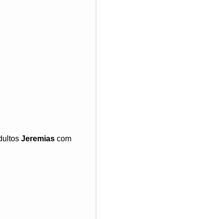
dultos
Jeremias
com