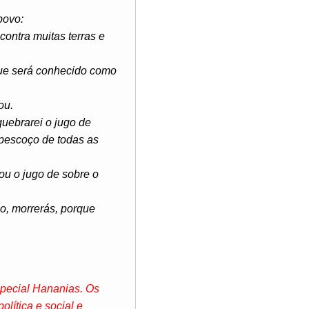
povo:
contra muitas terras e
 que será conhecido como
ou.
uebrarei o jugo de
 pescoço de todas as
ou o jugo de sobre o
no, morrerás, porque
especial Hananias. Os
lítica e social e