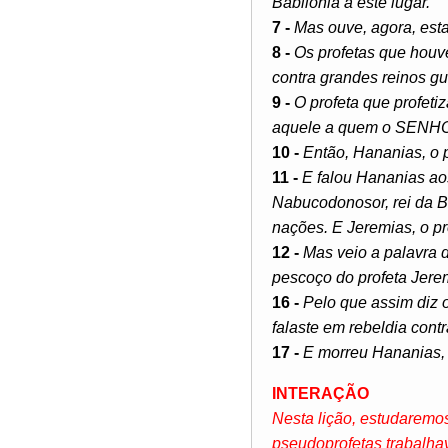
Babilônia a este lugar.
7 -
Mas ouve, agora, esta
8 -
Os profetas que houve
contra grandes reinos gue
9 -
O profeta que profet
aquele a quem o SENHOR
10 -
Então, Hananias, o 
11 -
E falou Hananias ao
Nabucodonosor, rei da B
nações. E Jeremias, o pr
12 -
Mas veio a palavra 
pescoço do profeta Jere
16 -
Pelo que assim diz o
falaste em rebeldia con
17 -
E morreu Hananias, 
INTERAÇÃO
Nesta lição, estudaremos
pseudoprofetas trabalhav