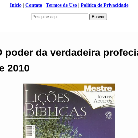
Inicio
|
Contato
|
Termos de Uso
|
Politica de Privacidade
Buscar
O poder da verdadeira profecia
e 2010