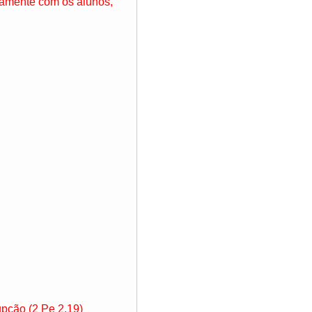
ntamente com os alunos,
pção (2 Pe 2.19)