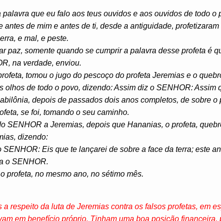
 palavra que eu falo aos teus ouvidos e aos ouvidos de todo o 
 antes de mim e antes de ti, desde a antiguidade, profetizaram 
rra, e mal, e peste.
izar paz, somente quando se cumprir a palavra desse profeta é
, na verdade, enviou.
profeta, tomou o jugo do pescoço do profeta Jeremias e o quebr
s olhos de todo o povo, dizendo: Assim diz o SENHOR: Assim q
abilônia, depois de passados dois anos completos, de sobre o
ofeta, se foi, tomando o seu caminho.
do SENHOR a Jeremias, depois que Hananias, o profeta, quebr
mias, dizendo:
 SENHOR: Eis que te lançarei de sobre a face da terra; este a
tra o SENHOR.
o profeta, no mesmo ano, no sétimo mês.
 a respeito da luta de Jeremias contra os falsos profetas, em 
am em benefício próprio. Tinham uma boa posição financeira, po