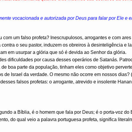
nte vocacionada e autorizada por Deus para falar por Ele e e
u com um falso profeta? Inescrupulosos, arrogantes e com ares
 contra o seu pastor, induzem os obreiros à desinteligência e la
lam em usurpar a glória que só é devida ao Senhor da glória.
des dificuldades por causa desses operários de Satanás. Patro
 de boa parte da população, tinham eles como objetivo pervert
hos de Israel da verdade. O mesmo não ocorre em nossos dias? (
sses falsos profetas: o arrogante, atrevido e insolente Hanan
gundo a Bíblia, é o homem que fala por Deus; é o porta-voz do
to, do qual veio a palavra portuguesa profeta, significa literal