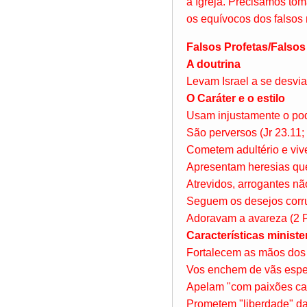
a Igreja. Precisamos tom
os equívocos dos falsos
Falsos Profetas/Falsos
A doutrina
Levam Israel a se desviar
O Caráter e o estilo
Usam injustamente o pode
São perversos (Jr 23.11;
Cometem adultério e vive
Apresentam heresias qu
Atrevidos, arrogantes nã
Seguem os desejos corru
Adoravam a avareza (2 P
Características minister
Fortalecem as mãos dos m
Vos enchem de vãs esper
Apelam "com paixões car
Prometem "liberdade" d