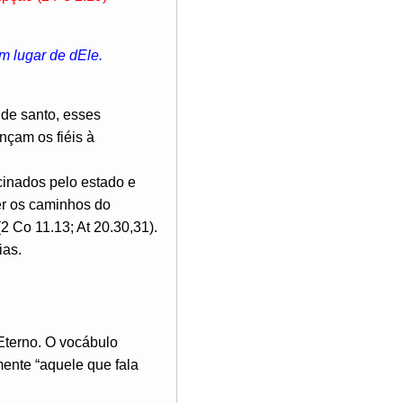
m lugar de dEle.
 de santo, esses
nçam os fiéis à
cinados pelo estado e
er os caminhos do
2 Co 11.13; At 20.30,31).
ias.
 Eterno. O vocábulo
mente “aquele que fala