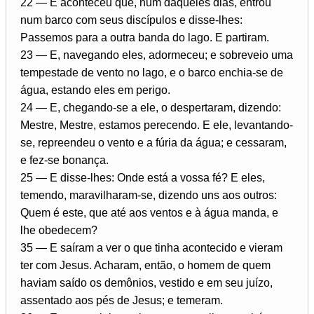
22 — E aconteceu que, num daqueles dias, entrou
num barco com seus discípulos e disse-lhes:
Passemos para a outra banda do lago. E partiram.
23 — E, navegando eles, adormeceu; e sobreveio uma
tempestade de vento no lago, e o barco enchia-se de
água, estando eles em perigo.
24 — E, chegando-se a ele, o despertaram, dizendo:
Mestre, Mestre, estamos perecendo. E ele, levantando-
se, repreendeu o vento e a fúria da água; e cessaram,
e fez-se bonança.
25 — E disse-lhes: Onde está a vossa fé? E eles,
temendo, maravilharam-se, dizendo uns aos outros:
Quem é este, que até aos ventos e à água manda, e
lhe obedecem?
35 — E saíram a ver o que tinha acontecido e vieram
ter com Jesus. Acharam, então, o homem de quem
haviam saído os demônios, vestido e em seu juízo,
assentado aos pés de Jesus; e temeram.