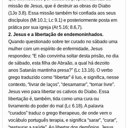
missão de Jesus, que é destruir as obras do Diabo
(1Jo 3.8). Essa missão também foi confiada aos seus
discípulos (Mt 10.1; Lc 9.1) e posteriormente posta em
prática por sua igreja (At 5.16; 8.6,7).
2. Jesus e a libertação de endemoninhados.
Quando questionado sobre ter curado no sábado uma
mulher com um espírito de enfermidade, Jesus
respondeu: “E não convinha soltar desta prisão, no dia
de sábado, esta filha de Abraão, a qual há dezoito
anos Satanás mantinha presa?” (Lc 13.16). O verbo
grego traduzido como “libertar” é luo, e significa, nesse
contexto, “livrar de laços”, “desamarrar”, “tornar livre”.
Jesus veio para libertar os cativos do Diabo. Essa
libertação é, também, tida como uma cura ou
livramento do poder do mal (Lc 6.18). A palavra
“curados” traduz o grego therapeuo, de onde vem o
vocábulo português terapia, e significa “sarar”, “curar”,
“restaurar a saúde”. Ao libertar dos demônios, Jesus