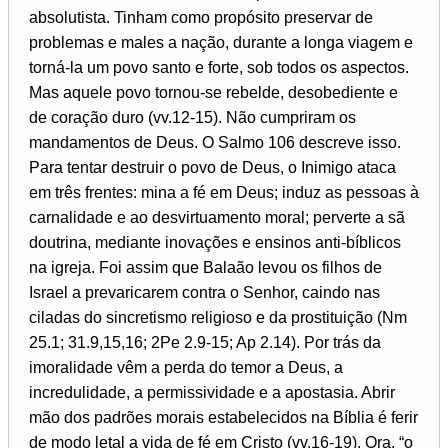
absolutista. Tinham como propósito preservar de
problemas e males a nação, durante a longa viagem e
torná-la um povo santo e forte, sob todos os aspectos.
Mas aquele povo tornou-se rebelde, desobediente e
de coração duro (vv.12-15). Não cumpriram os
mandamentos de Deus. O Salmo 106 descreve isso.
Para tentar destruir o povo de Deus, o Inimigo ataca
em três frentes: mina a fé em Deus; induz as pessoas à
carnalidade e ao desvirtuamento moral; perverte a sã
doutrina, mediante inovações e ensinos anti-bíblicos
na igreja. Foi assim que Balaão levou os filhos de
Israel a prevaricarem contra o Senhor, caindo nas
ciladas do sincretismo religioso e da prostituição (Nm
25.1; 31.9,15,16; 2Pe 2.9-15; Ap 2.14). Por trás da
imoralidade vêm a perda do temor a Deus, a
incredulidade, a permissividade e a apostasia. Abrir
mão dos padrões morais estabelecidos na Bíblia é ferir
de modo letal a vida de fé em Cristo (vv.16-19). Ora, “o