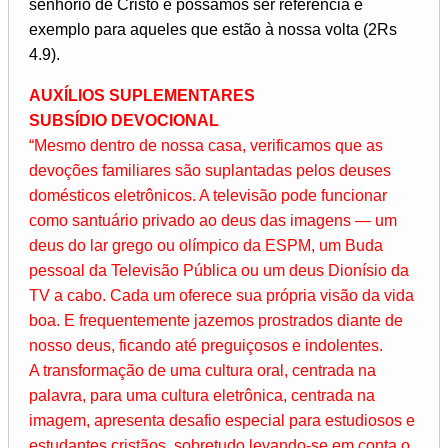
senhorio de Cristo e possamos ser referência e
exemplo para aqueles que estão à nossa volta (2Rs
4.9).
AUXÍLIOS SUPLEMENTARES
SUBSÍDIO DEVOCIONAL
“Mesmo dentro de nossa casa, verificamos que as
devoções familiares são suplantadas pelos deuses
domésticos eletrônicos. A televisão pode funcionar
como santuário privado ao deus das imagens — um
deus do lar grego ou olímpico da ESPM, um Buda
pessoal da Televisão Pública ou um deus Dionísio da
TV a cabo. Cada um oferece sua própria visão da vida
boa. E frequentemente jazemos prostrados diante de
nosso deus, ficando até preguiçosos e indolentes.
A transformação de uma cultura oral, centrada na
palavra, para uma cultura eletrônica, centrada na
imagem, apresenta desafio especial para estudiosos e
estudantes cristãos, sobretudo levando-se em conta o