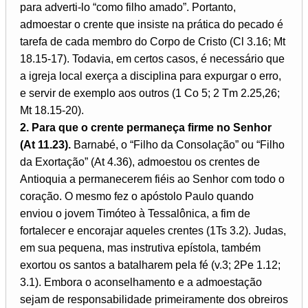
para adverti-lo “como filho amado”. Portanto,
admoestar o crente que insiste na prática do pecado é
tarefa de cada membro do Corpo de Cristo (Cl 3.16; Mt
18.15-17). Todavia, em certos casos, é necessário que
a igreja local exerça a disciplina para expurgar o erro,
e servir de exemplo aos outros (1 Co 5; 2 Tm 2.25,26;
Mt 18.15-20).
2. Para que o crente permaneça firme no Senhor
(At 11.23).
Barnabé, o “Filho da Consolação” ou “Filho
da Exortação” (At 4.36), admoestou os crentes de
Antioquia a permanecerem fiéis ao Senhor com todo o
coração. O mesmo fez o apóstolo Paulo quando
enviou o jovem Timóteo à Tessalônica, a fim de
fortalecer e encorajar aqueles crentes (1Ts 3.2). Judas,
em sua pequena, mas instrutiva epístola, também
exortou os santos a batalharem pela fé (v.3; 2Pe 1.12;
3.1). Embora o aconselhamento e a admoestação
sejam de responsabilidade primeiramente dos obreiros