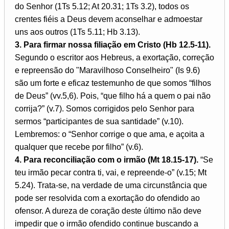
do Senhor (1Ts 5.12; At 20.31; 1Ts 3.2), todos os
crentes fiéis a Deus devem aconselhar e admoestar
uns aos outros (1Ts 5.11; Hb 3.13).
3. Para firmar nossa filiação em Cristo (Hb 12.5-11).
Segundo o escritor aos Hebreus, a exortação, correção
e repreensão do "Maravilhoso Conselheiro" (Is 9.6)
são um forte e eficaz testemunho de que somos “filhos
de Deus” (vv.5,6). Pois, “que filho há a quem o pai não
corrija?” (v.7). Somos corrigidos pelo Senhor para
sermos “participantes de sua santidade” (v.10).
Lembremos: o “Senhor corrige o que ama, e açoita a
qualquer que recebe por filho” (v.6).
4. Para reconciliação com o irmão (Mt 18.15-17).
“Se
teu irmão pecar contra ti, vai, e repreende-o” (v.15; Mt
5.24). Trata-se, na verdade de uma circunstância que
pode ser resolvida com a exortação do ofendido ao
ofensor. A dureza de coração deste último não deve
impedir que o irmão ofendido continue buscando a