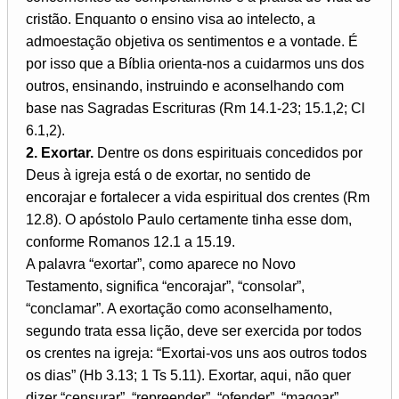
cristão. Enquanto o ensino visa ao intelecto, a
admoestação objetiva os sentimentos e a vontade. É
por isso que a Bíblia orienta-nos a cuidarmos uns dos
outros, ensinando, instruindo e aconselhando com
base nas Sagradas Escrituras (Rm 14.1-23; 15.1,2; Cl
6.1,2).
2. Exortar.
Dentre os dons espirituais concedidos por
Deus à igreja está o de exortar, no sentido de
encorajar e fortalecer a vida espiritual dos crentes (Rm
12.8). O apóstolo Paulo certamente tinha esse dom,
conforme Romanos 12.1 a 15.19.
A palavra “exortar”, como aparece no Novo
Testamento, significa “encorajar”, “consolar”,
“conclamar”. A exortação como aconselhamento,
segundo trata essa lição, deve ser exercida por todos
os crentes na igreja: “Exortai-vos uns aos outros todos
os dias” (Hb 3.13; 1 Ts 5.11). Exortar, aqui, não quer
dizer “censurar”, “repreender”, “ofender”, “magoar”,