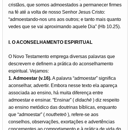
cristãos, que somos admoestados a permanecer firmes
na fé até a volta de nosso Senhor Jesus Cristo:
“admoestando-nos uns aos outros; e tanto mais quanto
vedes que se vai aproximando aquele Dia” (Hb 10.25).
I. O ACONSELHAMENTO ESPIRITUAL
O Novo Testamento emprega diversas palavras que
descrevem e definem a prática do aconselhamento
espiritual. Vejamos:
1. Admoestar (v.16).
A palavra “admoestar” significa
aconselhar, advertir. Embora nesse texto ela apareça
associada ao ensino, há muita diferença entre
admoestar e ensinar. “Ensinar” (
didachē
) diz respeito
ao ensino metódico das doutrinas bíblicas, enquanto
que “admoestar” (
noutheteō
), refere-se aos
conselhos, observações, exortações e advertências
concernentes ao comportamento e à prática de vida do