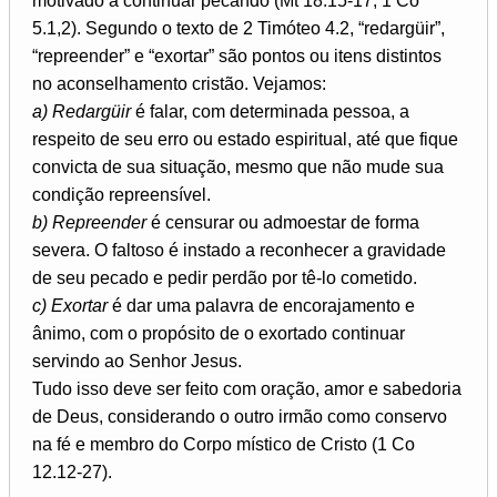
motivado a continuar pecando (Mt 18.15-17; 1 Co
5.1,2). Segundo o texto de 2 Timóteo 4.2, “redargüir”,
“repreender” e “exortar” são pontos ou itens distintos
no aconselhamento cristão. Vejamos:
a) Redargüir
é falar, com determinada pessoa, a
respeito de seu erro ou estado espiritual, até que fique
convicta de sua situação, mesmo que não mude sua
condição repreensível.
b) Repreender
é censurar ou admoestar de forma
severa. O faltoso é instado a reconhecer a gravidade
de seu pecado e pedir perdão por tê-lo cometido.
c) Exortar
é dar uma palavra de encorajamento e
ânimo, com o propósito de o exortado continuar
servindo ao Senhor Jesus.
Tudo isso deve ser feito com oração, amor e sabedoria
de Deus, considerando o outro irmão como conservo
na fé e membro do Corpo místico de Cristo (1 Co
12.12-27).