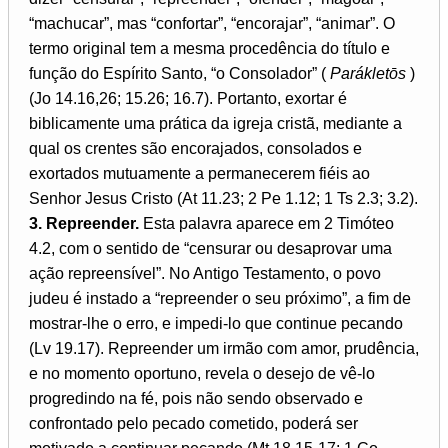
“machucar”, mas “confortar”, “encorajar”, “animar”. O
termo original tem a mesma procedência do título e
função do Espírito Santo, “o Consolador” (
Parákletōs
)
(Jo 14.16,26; 15.26; 16.7). Portanto, exortar é
biblicamente uma prática da igreja cristã, mediante a
qual os crentes são encorajados, consolados e
exortados mutuamente a permanecerem fiéis ao
Senhor Jesus Cristo (At 11.23; 2 Pe 1.12; 1 Ts 2.3; 3.2).
3. Repreender.
Esta palavra aparece em 2 Timóteo
4.2, com o sentido de “censurar ou desaprovar uma
ação repreensível”. No Antigo Testamento, o povo
judeu é instado a “repreender o seu próximo”, a fim de
mostrar-lhe o erro, e impedi-lo que continue pecando
(Lv 19.17). Repreender um irmão com amor, prudência,
e no momento oportuno, revela o desejo de vê-lo
progredindo na fé, pois não sendo observado e
confrontado pelo pecado cometido, poderá ser