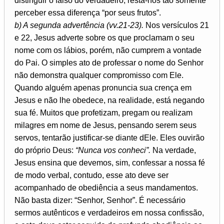
distinguir o falso do verdadeiro, resta-nos tão somente
perceber essa diferença “por seus frutos”.
b) A segunda advertência (vv.21-23).
Nos versículos 21
e 22, Jesus adverte sobre os que proclamam o seu
nome com os lábios, porém, não cumprem a vontade
do Pai. O simples ato de professar o nome do Senhor
não demonstra qualquer compromisso com Ele.
Quando alguém apenas pronuncia sua crença em
Jesus e não lhe obedece, na realidade, está negando
sua fé. Muitos que profetizam, pregam ou realizam
milagres em nome de Jesus, pensando serem seus
servos, tentarão justificar-se diante dEle. Eles ouvirão
do próprio Deus:
“Nunca vos conheci”.
Na verdade,
Jesus ensina que devemos, sim, confessar a nossa fé
de modo verbal, contudo, esse ato deve ser
acompanhado de obediência a seus mandamentos.
Não basta dizer: “Senhor, Senhor”. É necessário
sermos autênticos e verdadeiros em nossa confissão,