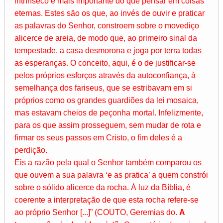
intrínseco é mais importante do que pensar em coisas
eternas. Estes são os que, ao invés de ouvir e praticar
as palavras do Senhor, constroem sobre o movediço
alicerce de areia, de modo que, ao primeiro sinal da
tempestade, a casa desmorona e joga por terra todas
as esperanças. O conceito, aqui, é o de justificar-se
pelos próprios esforços através da autoconfiança, à
semelhança dos fariseus, que se estribavam em si
próprios como os grandes guardiões da lei mosaica,
mas estavam cheios de peçonha mortal. Infelizmente,
para os que assim prosseguem, sem mudar de rota e
firmar os seus passos em Cristo, o fim deles é a
perdição.
Eis a razão pela qual o Senhor também comparou os
que ouvem a sua palavra ‘e as pratica’ a quem constrói
sobre o sólido alicerce da rocha. À luz da Bíblia, é
coerente a interpretação de que esta rocha refere-se
ao próprio Senhor [...]” (COUTO, Geremias do.
A