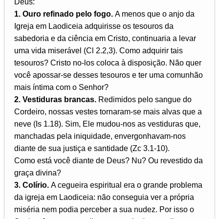
Deus:
1. Ouro refinado pelo fogo.
A menos que o anjo da
Igreja em Laodiceia adquirisse os tesouros da
sabedoria e da ciência em Cristo, continuaria a levar
uma vida miserável (Cl 2.2,3). Como adquirir tais
tesouros? Cristo no-los coloca à disposição. Não quer
você apossar-se desses tesouros e ter uma comunhão
mais íntima com o Senhor?
2. Vestiduras brancas.
Redimidos pelo sangue do
Cordeiro, nossas vestes tornaram-se mais alvas que a
neve (Is 1.18). Sim, Ele mudou-nos as vestiduras que,
manchadas pela iniquidade, envergonhavam-nos
diante de sua justiça e santidade (Zc 3.1-10).
Como está você diante de Deus? Nu? Ou revestido da
graça divina?
3. Colírio.
A cegueira espiritual era o grande problema
da igreja em Laodiceia: não conseguia ver a própria
miséria nem podia perceber a sua nudez. Por isso o