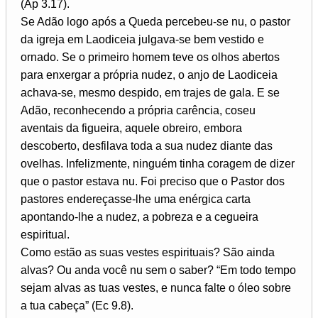
(Ap 3.17).
Se Adão logo após a Queda percebeu-se nu, o pastor
da igreja em Laodiceia julgava-se bem vestido e
ornado. Se o primeiro homem teve os olhos abertos
para enxergar a própria nudez, o anjo de Laodiceia
achava-se, mesmo despido, em trajes de gala. E se
Adão, reconhecendo a própria carência, coseu
aventais da figueira, aquele obreiro, embora
descoberto, desfilava toda a sua nudez diante das
ovelhas. Infelizmente, ninguém tinha coragem de dizer
que o pastor estava nu. Foi preciso que o Pastor dos
pastores endereçasse-lhe uma enérgica carta
apontando-lhe a nudez, a pobreza e a cegueira
espiritual.
Como estão as suas vestes espirituais? São ainda
alvas? Ou anda você nu sem o saber? “Em todo tempo
sejam alvas as tuas vestes, e nunca falte o óleo sobre
a tua cabeça” (Ec 9.8).