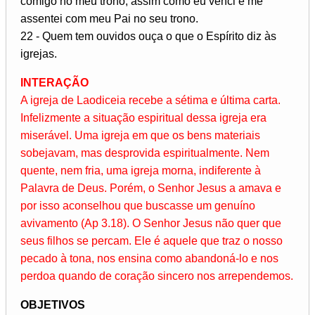
comigo no meu trono, assim como eu venci e me
assentei com meu Pai no seu trono.
22 - Quem tem ouvidos ouça o que o Espírito diz às
igrejas.
INTERAÇÃO
A igreja de Laodiceia recebe a sétima e última carta.
Infelizmente a situação espiritual dessa igreja era
miserável. Uma igreja em que os bens materiais
sobejavam, mas desprovida espiritualmente. Nem
quente, nem fria, uma igreja morna, indiferente à
Palavra de Deus. Porém, o Senhor Jesus a amava e
por isso aconselhou que buscasse um genuíno
avivamento (Ap 3.18). O Senhor Jesus não quer que
seus filhos se percam. Ele é aquele que traz o nosso
pecado à tona, nos ensina como abandoná-lo e nos
perdoa quando de coração sincero nos arrependemos.
OBJETIVOS