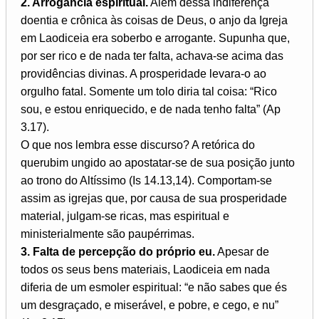
2. Arrogância espiritual.
Além dessa indiferença
doentia e crônica às coisas de Deus, o anjo da Igreja
em Laodiceia era soberbo e arrogante. Supunha que,
por ser rico e de nada ter falta, achava-se acima das
providências divinas. A prosperidade levara-o ao
orgulho fatal. Somente um tolo diria tal coisa: “Rico
sou, e estou enriquecido, e de nada tenho falta” (Ap
3.17).
O que nos lembra esse discurso? A retórica do
querubim ungido ao apostatar-se de sua posição junto
ao trono do Altíssimo (Is 14.13,14). Comportam-se
assim as igrejas que, por causa de sua prosperidade
material, julgam-se ricas, mas espiritual e
ministerialmente são paupérrimas.
3. Falta de percepção do próprio eu.
Apesar de
todos os seus bens materiais, Laodiceia em nada
diferia de um esmoler espiritual: “e não sabes que és
um desgraçado, e miserável, e pobre, e cego, e nu”