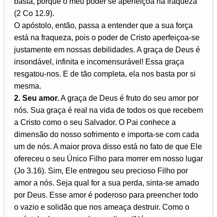
basta, porque o meu poder se aperfeiçoa na fraqueza”
(2 Co 12.9).
O apóstolo, então, passa a entender que a sua força
está na fraqueza, pois o poder de Cristo aperfeiçoa-se
justamente em nossas debilidades. A graça de Deus é
insondável, infinita e incomensurável! Essa graça
resgatou-nos. E de tão completa, ela nos basta por si
mesma.
2. Seu amor.
A graça de Deus é fruto do seu amor por
nós. Sua graça é real na vida de todos os que recebem
a Cristo como o seu Salvador. O Pai conhece a
dimensão do nosso sofrimento e importa-se com cada
um de nós. A maior prova disso está no fato de que Ele
ofereceu o seu Único Filho para morrer em nosso lugar
(Jo 3.16). Sim, Ele entregou seu precioso Filho por
amor a nós. Seja qual for a sua perda, sinta-se amado
por Deus. Esse amor é poderoso para preencher todo
o vazio e solidão que nos ameaça destruir. Como o