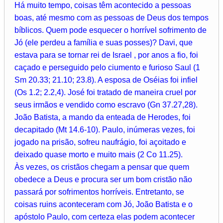
Há muito tempo, coisas têm acontecido a pessoas
boas, até mesmo com as pessoas de Deus dos tempos
bíblicos. Quem pode esquecer o horrível sofrimento de
Jó (ele perdeu a família e suas posses)? Davi, que
estava para se tornar rei de Israel , por anos a fio, foi
caçado e perseguido pelo ciumento e furioso Saul (1
Sm 20.33; 21.10; 23.8). A esposa de Oséias foi infiel
(Os 1.2; 2.2,4). José foi tratado de maneira cruel por
seus irmãos e vendido como escravo (Gn 37.27,28).
João Batista, a mando da enteada de Herodes, foi
decapitado (Mt 14.6-10). Paulo, inúmeras vezes, foi
jogado na prisão, sofreu naufrágio, foi açoitado e
deixado quase morto e muito mais (2 Co 11.25).
Às vezes, os cristãos chegam a pensar que quem
obedece a Deus e procura ser um bom cristão não
passará por sofrimentos horríveis. Entretanto, se
coisas ruins aconteceram com Jó, João Batista e o
apóstolo Paulo, com certeza elas podem acontecer