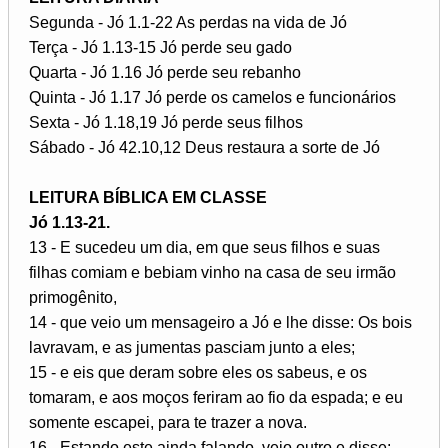
Segunda - Jó 1.1-22 As perdas na vida de Jó
Terça - Jó 1.13-15 Jó perde seu gado
Quarta - Jó 1.16 Jó perde seu rebanho
Quinta - Jó 1.17 Jó perde os camelos e funcionários
Sexta - Jó 1.18,19 Jó perde seus filhos
Sábado - Jó 42.10,12 Deus restaura a sorte de Jó
LEITURA BÍBLICA EM CLASSE
Jó 1.13-21.
13 - E sucedeu um dia, em que seus filhos e suas
filhas comiam e bebiam vinho na casa de seu irmão
primogênito,
14 - que veio um mensageiro a Jó e lhe disse: Os bois
lavravam, e as jumentas pasciam junto a eles;
15 - e eis que deram sobre eles os sabeus, e os
tomaram, e aos moços feriram ao fio da espada; e eu
somente escapei, para te trazer a nova.
16 - Estando este ainda falando, veio outro e disse: