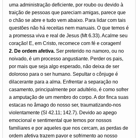
uma administração deficiente, por roubo ou devido à
traição de pessoas que pareciam amigas, parece que
o chão se abre e tudo vem abaixo. Para lidar com tais
questões não há receitas nem manuais. O que temos é
a promessa viva e real de Jesus (Mt 6.33). Acalme seu
coração! E, em Cristo, recomece com fé e coragem!
2. De ordem afetiva.
Ser preterido no namoro, ou no
noivado, é um processo angustiante. Perder os pais,
por mais que seja algo esperado, não deixa de ser
doloroso para o ser humano. Sepultar o cônjuge é
dilacerante para a alma. Enfrentar a separação no
casamento, principalmente por adultério, é como sofrer
a amputação de um membro do corpo. A dor finca suas
estacas no âmago do nosso ser, traumatizando-nos
violentamente (Sl 42.11; 142.7). Devido ao apego
emocional e sentimental que temos por nossos
familiares e por aqueles que nos cercam, as perdas de
ordem afetiva trazem pavor e sofrimento ao nosso