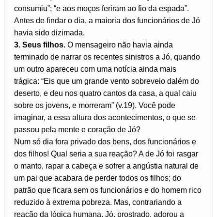
consumiu”; “e aos moços feriram ao fio da espada”.
Antes de findar o dia, a maioria dos funcionários de Jó
havia sido dizimada.
3. Seus filhos.
O mensageiro não havia ainda
terminado de narrar os recentes sinistros a Jó, quando
um outro apareceu com uma notícia ainda mais
trágica: “Eis que um grande vento sobreveio dalém do
deserto, e deu nos quatro cantos da casa, a qual caiu
sobre os jovens, e morreram” (v.19). Você pode
imaginar, a essa altura dos acontecimentos, o que se
passou pela mente e coração de Jó?
Num só dia fora privado dos bens, dos funcionários e
dos filhos! Qual seria a sua reação? A de Jó foi rasgar
o manto, rapar a cabeça e sofrer a angústia natural de
um pai que acabara de perder todos os filhos; do
patrão que ficara sem os funcionários e do homem rico
reduzido à extrema pobreza. Mas, contrariando a
reação da lógica humana, Jó, prostrado, adorou a