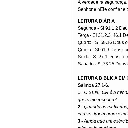
A verdadeira segurança, 
Senhor e nEle confiar e 
LEITURA DIÁRIA
Segunda - Sl 91.1,2 Deu
Terça - Sl 31.2,3; 46.1 
Quarta - Sl 59.16 Deus 
Quinta - Sl 61.3 Deus co
Sexta - Sl 27.1 Deus co
Sábado - Sl 73.25 Deu
LEITURA BÍBLICA EM
Salmos 27.1-6.
1 -
O SENHOR é a minha 
quem me recearei?
2 -
Quando os malvados, 
carnes, tropeçaram e caí
3 -
Ainda que um exércit