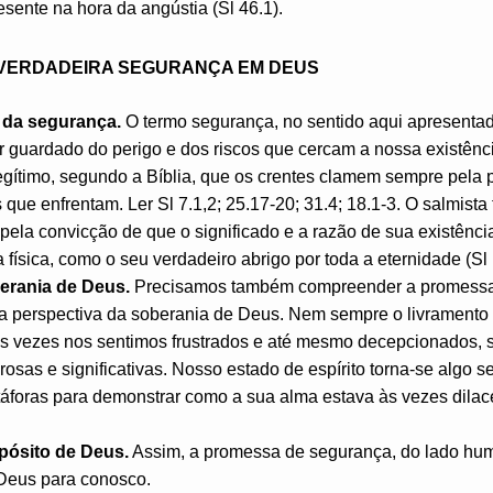
esente na hora da angústia (Sl 46.1).
A VERDADEIRA SEGURANÇA EM DEUS
a da segurança.
O termo segurança, no sentido aqui apresentad
ar guardado do perigo e dos riscos que cercam a nossa existên
legítimo, segundo a Bíblia, que os crentes clamem sempre pela
s que enfrentam. Ler Sl 7.1,2; 25.17-20; 31.4; 18.1-3. O salmis
pela convicção de que o significado e a razão de sua existênci
física, como o seu verdadeiro abrigo por toda a eternidade (Sl 1
berania de Deus.
Precisamos também compreender a promessa 
a perspectiva da soberania de Deus. Nem sempre o livramento
 vezes nos sentimos frustrados e até mesmo decepcionados, s
osas e significativas. Nosso estado de espírito torna-se algo 
foras para demonstrar como a sua alma estava às vezes dilacer
opósito de Deus.
Assim, a promessa de segurança, do lado huma
Deus para conosco.