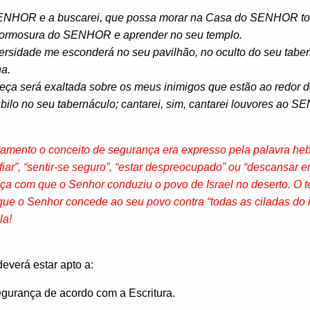
ENHOR e a buscarei, que possa morar na Casa do SENHOR to
 formosura do SENHOR e aprender no seu templo.
ersidade me esconderá no seu pavilhão, no oculto do seu tabe
a.
a será exaltada sobre os meus inimigos que estão ao redor d
 júbilo no seu tabernáculo; cantarei, sim, cantarei louvores ao 
tamento o conceito de segurança era expresso pela palavra heb
fiar”, “sentir-se seguro”, “estar despreocupado” ou “descansar
ça com que o Senhor conduziu o povo de Israel no deserto. O t
ue o Senhor concede ao seu povo contra “todas as ciladas do i
la!
deverá estar apto a:
segurança de acordo com a Escritura.