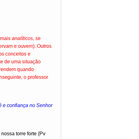
o mais
analíticos
, se
ervam e ouvem). Outros
os conceitos e
te de uma situação
prendem quando
nseguinte, o professor
fé e confiança no Senhor
nossa torre forte (Pv