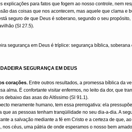
s explicações para fatos que fogem ao nosso controle, nem re
nsão das coisas que nos acontecem, mas aquele que clama e b
stá seguro de que Deus é soberano, segundo o seu propósito, 
vilhão (Sl 27.5).
eira segurança em Deus é tríplice: segurança bíblica, soberan
VERDADEIRA SEGURANÇA EM DEUS
os corações.
Entre outros resultados, a promessa bíblica da 
 alma. É confortante visitar enfermos, no leito da dor, que tr
s debaixo das asas do Altíssimo (Sl 91.1).
ecto meramente humano, tem essa prerrogativa: ela pressupõe 
ra que as pessoas tenham tranqüilidade no seu dia-a-dia. A se
rante a salvação mediante a fé em Cristo e a certeza de que, ao
os, nos céus, uma pátria de onde esperamos o nosso bem amad