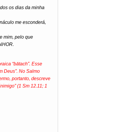
dos os dias da minha
rnáculo me esconderá,
e mim, pelo que
SENHOR.
raica “bātach”. Esse
 em Deus”. No Salmo
ermo, portanto, descreve
nimigo” (1 Sm 12.11; 1