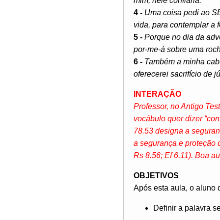
mim, nele confiaria.
4 -
Uma coisa pedi ao S
vida, para contemplar a
5 -
Porque no dia da adv
por-me-á sobre uma roch
6 -
Também a minha cabeç
oferecerei sacrifício de
INTERAÇÃO
Professor, no Antigo Tes
vocábulo quer dizer “con
78.53 designa a seguran
a segurança e proteção q
Rs 8.56; Ef 6.11). Boa au
OBJETIVOS
Após esta aula, o aluno 
Definir a palavra 