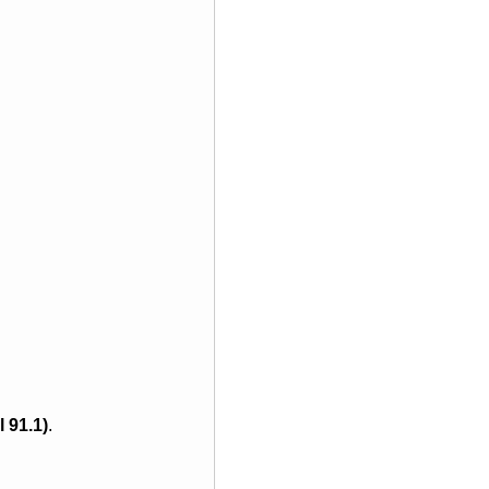
l 91.1)
.