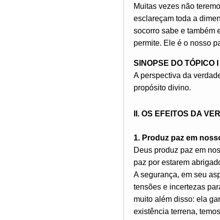
Muitas vezes não teremo
esclareçam toda a dime
socorro sabe e também e
permite. Ele é o nosso pa
SINOPSE DO TÓPICO I
A perspectiva da verdad
propósito divino.
II. OS EFEITOS DA 
1. Produz paz em noss
Deus produz paz em nossa
paz por estarem abrigado
A segurança, em seu asp
tensões e incertezas pa
muito além disso: ela ga
existência terrena, tem