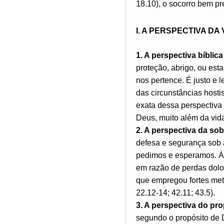
18.10), o socorro bem pr
I. A PERSPECTIVA D
1. A perspectiva bíblic
proteção, abrigo, ou est
nos pertence. É justo e 
das circunstâncias hosti
exata dessa perspectiva 
Deus, muito além da vida 
2. A perspectiva da so
defesa e segurança sob 
pedimos e esperamos. Às
em razão de perdas dolor
que empregou fortes metá
22.12-14; 42.11; 43.5).
3. A perspectiva do pr
segundo o propósito de 