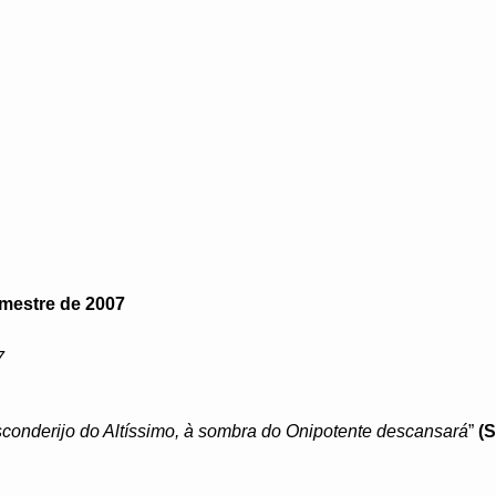
imestre de 2007
7
conderijo do Altíssimo, à sombra do Onipotente descansará
”
(S