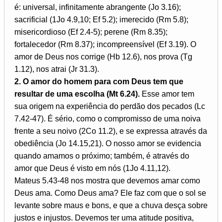
é: universal, infinitamente abrangente (Jo 3.16);
sacrificial (1Jo 4.9,10; Ef 5.2); imerecido (Rm 5.8);
misericordioso (Ef 2.4-5); perene (Rm 8.35);
fortalecedor (Rm 8.37); incompreensível (Ef 3.19). O
amor de Deus nos corrige (Hb 12.6), nos prova (Tg
1.12), nos atrai (Jr 31.3).
2. O amor do homem para com Deus tem que
resultar de uma escolha (Mt 6.24).
Esse amor tem
sua origem na experiência do perdão dos pecados (Lc
7.42-47). É sério, como o compromisso de uma noiva
frente a seu noivo (2Co 11.2), e se expressa através da
obediência (Jo 14.15,21). O nosso amor se evidencia
quando amamos o próximo; também, é através do
amor que Deus é visto em nós (1Jo 4.11,12).
Mateus 5.43-48 nos mostra que devemos amar como
Deus ama. Como Deus ama? Ele faz com que o sol se
levante sobre maus e bons, e que a chuva desça sobre
justos e injustos. Devemos ter uma atitude positiva,