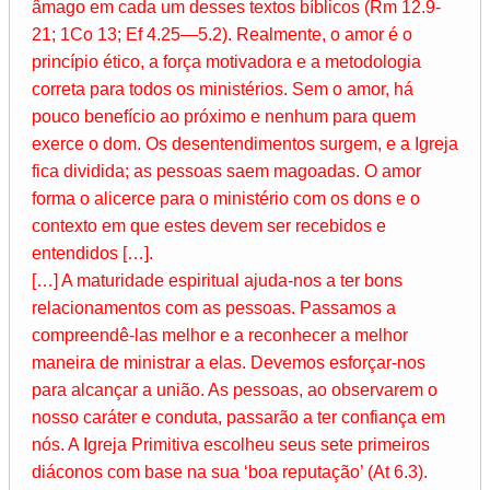
âmago em cada um desses textos bíblicos (Rm 12.9-
21; 1Co 13; Ef 4.25—5.2). Realmente, o amor é o
princípio ético, a força motivadora e a metodologia
correta para todos os ministérios. Sem o amor, há
pouco benefício ao próximo e nenhum para quem
exerce o dom. Os desentendimentos surgem, e a Igreja
fica dividida; as pessoas saem magoadas. O amor
forma o alicerce para o ministério com os dons e o
contexto em que estes devem ser recebidos e
entendidos […].
[…] A maturidade espiritual ajuda-nos a ter bons
relacionamentos com as pessoas. Passamos a
compreendê-las melhor e a reconhecer a melhor
maneira de ministrar a elas. Devemos esforçar-nos
para alcançar a união. As pessoas, ao observarem o
nosso caráter e conduta, passarão a ter confiança em
nós. A Igreja Primitiva escolheu seus sete primeiros
diáconos com base na sua ‘boa reputação’ (At 6.3).