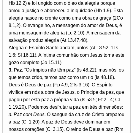
Hb 12.2) e foi ungido com o óleo da alegria porque
amou a justiça e aborreceu a iniquidade (Hb 1.9). Esta
alegria nasce no crente como uma obra da graça (2Co
8.1,2). O evangelho, a mensagem do amor de Deus, é
uma mensagem de alegria (Lc 2.10). A mensagem da
salvação produz alegria (At 13.47,48).
Alegria e Espírito Santo andam juntos (At 13.52; 1Ts
1.6; Sl 16.11). A íntima comunhão com Jesus torna este
gozo completo (Jo 15.11).
3. Paz.
“Os ímpios não têm paz” (Is 48.22), mas nós, os
que temos crido, temos paz como um rio (Is 48.18).
Deus é Deus de paz (Fp 4.9; 2Ts 3.16). O Espírito
vivifica em nós a obra de Jesus, o Príncipe da paz, que
pagou por esta paz a própria vida (Is 53.5; Ef 2.14; Cl
1.19,20). Podemos desfrutar a paz em três dimensões:
a. Paz com Deus.
O sangue da cruz de Cristo preparou
a paz (Cl 1.20). A paz de Deus deve dominar em
nossos corações (Cl 3.15). O reino de Deus é paz (Rm