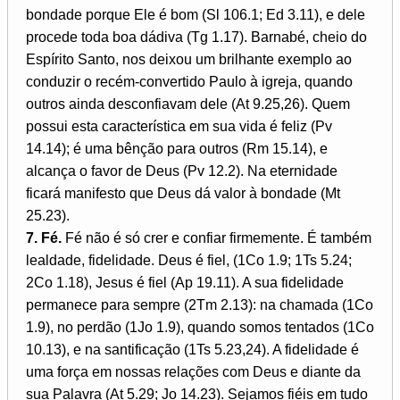
bondade porque Ele é bom (Sl 106.1; Ed 3.11), e dele
procede toda boa dádiva (Tg 1.17). Barnabé, cheio do
Espírito Santo, nos deixou um brilhante exemplo ao
conduzir o recém-convertido Paulo à igreja, quando
outros ainda desconfiavam dele (At 9.25,26). Quem
possui esta característica em sua vida é feliz (Pv
14.14); é uma bênção para outros (Rm 15.14), e
alcança o favor de Deus (Pv 12.2). Na eternidade
ficará manifesto que Deus dá valor à bondade (Mt
25.23).
7. Fé.
Fé não é só crer e confiar firmemente. É também
lealdade, fidelidade. Deus é fiel, (1Co 1.9; 1Ts 5.24;
2Co 1.18), Jesus é fiel (Ap 19.11). A sua fidelidade
permanece para sempre (2Tm 2.13): na chamada (1Co
1.9), no perdão (1Jo 1.9), quando somos tentados (1Co
10.13), e na santificação (1Ts 5.23,24). A fidelidade é
uma força em nossas relações com Deus e diante da
sua Palavra (At 5.29; Jo 14.23). Sejamos fiéis em tudo