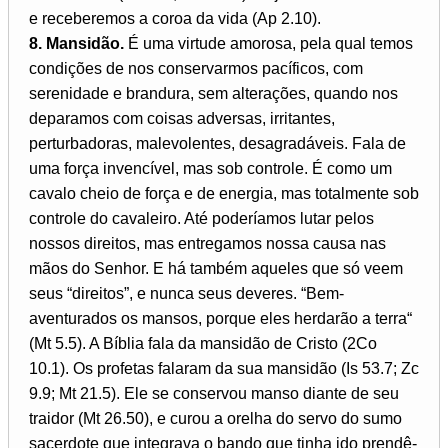
e receberemos a coroa da vida (Ap 2.10).
8. Mansidão.
É uma virtude amorosa, pela qual temos
condições de nos conservarmos pacíficos, com
serenidade e brandura, sem alterações, quando nos
deparamos com coisas adversas, irritantes,
perturbadoras, malevolentes, desagradáveis. Fala de
uma força invencível, mas sob controle. É como um
cavalo cheio de força e de energia, mas totalmente sob
controle do cavaleiro. Até poderíamos lutar pelos
nossos direitos, mas entregamos nossa causa nas
mãos do Senhor. E há também aqueles que só veem
seus “direitos”, e nunca seus deveres. “Bem-
aventurados os mansos, porque eles herdarão a terra“
(Mt 5.5). A Bíblia fala da mansidão de Cristo (2Co
10.1). Os profetas falaram da sua mansidão (Is 53.7; Zc
9.9; Mt 21.5). Ele se conservou manso diante de seu
traidor (Mt 26.50), e curou a orelha do servo do sumo
sacerdote que integrava o bando que tinha ido prendê-