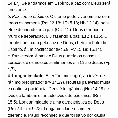
14.17). Se andarmos em Espírito, a paz com Deus será
constante.
b. Paz com o próximo.
O crente pode viver em paz com
todos os homens (Rm 12.18; 1Ts 5.13; Hb 12.14), pois
ele é dominado pela paz (Cl 3.15). Deus derribou o
muro de separação, […] fazendo a paz (Ef 2.14,15). O
crente dominado pela paz de Deus, cheio do fruto do
Espírito, é um pacificador (Mt 5.9; Pv 15.18; 16.14).
c. Paz interior.
A paz de Deus guarda os nossos
corações e os nossos sentimentos em Cristo Jesus (Fp
4.7).
4. Longanimidade.
É ter “ânimo longo”, ao invés de
“ânimo precipitado” (Pv 14.29). Noutras palavras: muita
e contínua paciência. Deus é longânimo (Nm 14.18), e
Deus é também chamado Deus de paciência (Rm
15.5). Longanimidade é uma característica de Deus
(Rm 2.4; Rm 9.22). Longanimidade é também
tolerância. Paulo reconhecia que foi salvo por causa