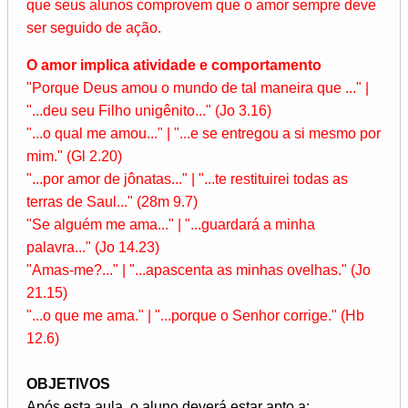
que seus alunos comprovem que o amor sempre deve
ser seguido de ação.
O amor implica atividade e comportamento
"Porque Deus amou o mundo de tal maneira que ..." |
"...deu seu Filho unigênito..." (Jo 3.16)
"...o qual me amou..." | "...e se entregou a si mesmo por
mim." (Gl 2.20)
"...por amor de jônatas..." | "...te restituirei todas as
terras de Saul..." (28m 9.7)
"Se alguém me ama..." | "...guardará a minha
palavra..." (Jo 14.23)
"Amas-me?..." | "...apascenta as minhas ovelhas." (Jo
21.15)
"...o que me ama." | "...porque o Senhor corrige." (Hb
12.6)
OBJETIVOS
Após esta aula, o aluno deverá estar apto a: