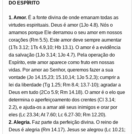
DO ESPÍRITO
1. Amor.
É a fonte divina de onde emanam todas as
virtudes espirituais. Deus é amor (1Jo 4.8). Nós o
amamos porque Ele derramou o seu amor em nossos
corações (Rm 5.5). Este amor deve sempre aumentar
(1Ts 3.12; 1Ts 4.9,10; Hb 13.1). O amor é a evidência
da salvação (1Jo 3.14; 1Jo 4.7). Pela operação do
Espírito, este amor aparece como fruto em nossas
vidas. Por amor ao Senhor, queremos fazer a sua
vontade (Jo 14.15,23; 15.10,14; 1Jo 5.2,3); cumprir a
lei da liberdade (Tg 1.25; Rm 8.4; 13.7-10); agradar a
Deus em tudo (2Co 5.9; Rm 14.18). O amor é o elo que
determina o aperfeiçoamento dos crentes (Cl 3.14;
2.2), e ajuda-os a amar até seus inimigos e orar por
eles (Lc 23.34; At 7.60; Lc 6.27-30; Rm 12.20).
2. Alegria.
Faz parte da perfeição divina. O reino de
Deus é alegria (Rm 14.17). Jesus se alegrou (Lc 10.21;