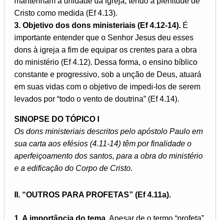
mantenham a unidade da igreja, tendo a plenitude de
Cristo como medida (Ef 4.13).
3. Objetivo dos dons ministeriais (Ef 4.12-14).
É
importante entender que o Senhor Jesus deu esses
dons à igreja a fim de equipar os crentes para a obra
do ministério (Ef 4.12). Dessa forma, o ensino bíblico
constante e progressivo, sob a unção de Deus, atuará
em suas vidas com o objetivo de impedi-los de serem
levados por “todo o vento de doutrina” (Ef 4.14).
SINOPSE DO TÓPICO I
Os dons ministeriais descritos pelo apóstolo Paulo em
sua carta aos efésios (4.11-14) têm por finalidade o
aperfeiçoamento dos santos, para a obra do ministério
e a edificação do Corpo de Cristo.
II. “OUTROS PARA PROFETAS” (Ef 4.11a).
1. A importância do tema.
Apesar de o termo “profeta”