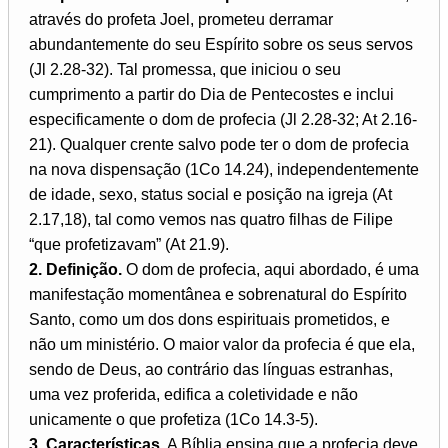
através do profeta Joel, prometeu derramar
abundantemente do seu Espírito sobre os seus servos
(Jl 2.28-32). Tal promessa, que iniciou o seu
cumprimento a partir do Dia de Pentecostes e inclui
especificamente o dom de profecia (Jl 2.28-32; At 2.16-
21). Qualquer crente salvo pode ter o dom de profecia
na nova dispensação (1Co 14.24), independentemente
de idade, sexo, status social e posição na igreja (At
2.17,18), tal como vemos nas quatro filhas de Filipe
“que profetizavam” (At 21.9).
2. Definição.
O dom de profecia, aqui abordado, é uma
manifestação momentânea e sobrenatural do Espírito
Santo, como um dos dons espirituais prometidos, e
não um ministério. O maior valor da profecia é que ela,
sendo de Deus, ao contrário das línguas estranhas,
uma vez proferida, edifica a coletividade e não
unicamente o que profetiza (1Co 14.3-5).
3. Características.
A Bíblia ensina que a profecia deve