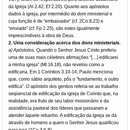
da Igreja (At 2.42; Ef 2.20). Quanto aos apóstolos
dados à igreja, por intermédio do dom ministerial e
cuja função é de “embaixador” (cf. 2Co 8.23) e
“enviado” (cf. Fp 2.25), são estes igualmente
imprescindíveis à obra de Deus.
2. Uma consideração acerca dos dons ministeriais.
a) Apóstolos.
Quando o Senhor Jesus Cristo proferiu
uma de suas mais célebres afirmações “[…] edificarei
a minha igreja” (Mt 16.18), não revelou como a
edificaria. Em 1 Coríntios 3.10-14, Paulo menciona
que, como sábio arquiteto, pôs o “fundamento, e outro
edifica”. O apóstolo dos gentios referia-se ao trabalho
seqüencial de edificação da igreja de Corinto que, na
realidade, era fruto de seu labor missionário e da
assistência pastoral dos líderes que passaram a
atender àquele rebanho. A edificação da Igreja se dá
através de homens a quem o Senhor Jesus qualificou
para isso (1Co 3.6-8).