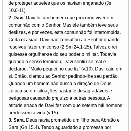
de proteger aqueles que os haviam enganado (Js
10.6-11).
2. Davi.
Davi foi um homem que procurou viver em
comunhão com o Senhor. Mas ele também teve seus
deslizes, e por vezes, esta comunhão foi interrompida.
Certa ocasião, Davi não consultou ao Senhor quando
resolveu fazer um censo (2 Sm 24.1-25). Talvez o rei
quisesse orgulhar-se do seu poderio militar. Todavia,
quando o censo terminou, Davi sentiu-se mal e
declarou: “Muito pequei no que fiz” (v.10). Davi caiu em
si. Então, clamou ao Senhor pedindo-lhe seu perdão.
Quando um homem não busca a direção de Deus,
coloca-se em situações bastante desagradáveis e
perigosas causando prejuízo a outras pessoas. A
atitude errada de Davi fez com que setenta mil homens
perdessem a vida (v.15).
3. Sara.
Deus havia prometido um filho para Abraão e
Sara (Gn 15.4). Tendo aguardado a promessa por