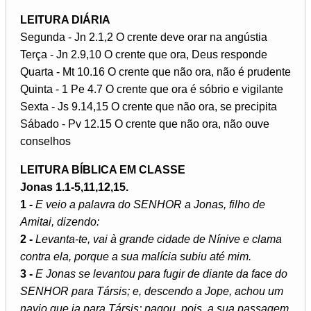
LEITURA DIÁRIA
Segunda - Jn 2.1,2 O crente deve orar na angústia
Terça - Jn 2.9,10 O crente que ora, Deus responde
Quarta - Mt 10.16 O crente que não ora, não é prudente
Quinta - 1 Pe 4.7 O crente que ora é sóbrio e vigilante
Sexta - Js 9.14,15 O crente que não ora, se precipita
Sábado - Pv 12.15 O crente que não ora, não ouve
conselhos
LEITURA BÍBLICA EM CLASSE
Jonas 1.1-5,11,12,15.
1 -
E veio a palavra do SENHOR a Jonas, filho de
Amitai, dizendo:
2 -
Levanta-te, vai à grande cidade de Nínive e clama
contra ela, porque a sua malícia subiu até mim.
3 -
E Jonas se levantou para fugir de diante da face do
SENHOR para Társis; e, descendo a Jope, achou um
navio que ia para Társis; pagou, pois, a sua passagem