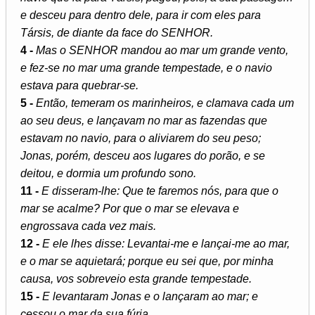
e desceu para dentro dele, para ir com eles para
Társis, de diante da face do SENHOR.
4 -
Mas o SENHOR mandou ao mar um grande vento,
e fez-se no mar uma grande tempestade, e o navio
estava para quebrar-se.
5 -
Então, temeram os marinheiros, e clamava cada um
ao seu deus, e lançavam no mar as fazendas que
estavam no navio, para o aliviarem do seu peso;
Jonas, porém, desceu aos lugares do porão, e se
deitou, e dormia um profundo sono.
11 -
E disseram-lhe: Que te faremos nós, para que o
mar se acalme? Por que o mar se elevava e
engrossava cada vez mais.
12 -
E ele lhes disse: Levantai-me e lançai-me ao mar,
e o mar se aquietará; porque eu sei que, por minha
causa, vos sobreveio esta grande tempestade.
15 -
E levantaram Jonas e o lançaram ao mar; e
cessou o mar da sua fúria.