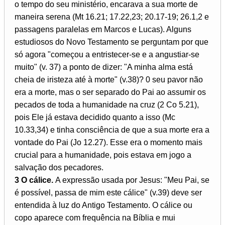
o tempo do seu ministério, encarava a sua morte de
maneira serena (Mt 16.21; 17.22,23; 20.17-19; 26.1,2 e
passagens paralelas em Marcos e Lucas). Alguns
estudiosos do Novo Testamento se perguntam por que
só agora "começou a entristecer-se e a angustiar-se
muito" (v. 37) a ponto de dizer: "A minha alma está
cheia de iristeza até à morte" (v.38)? 0 seu pavor não
era a morte, mas o ser separado do Pai ao assumir os
pecados de toda a humanidade na cruz (2 Co 5.21),
pois Ele já estava decidido quanto a isso (Mc
10.33,34) e tinha consciência de que a sua morte era a
vontade do Pai (Jo 12.27). Esse era o momento mais
crucial para a humanidade, pois estava em jogo a
salvação dos pecadores.
3 O cálice.
A expressão usada por Jesus: "Meu Pai, se
é possível, passa de mim este cálice" (v.39) deve ser
entendida à luz do Antigo Testamento. O cálice ou
copo aparece com frequência na Bíblia e mui