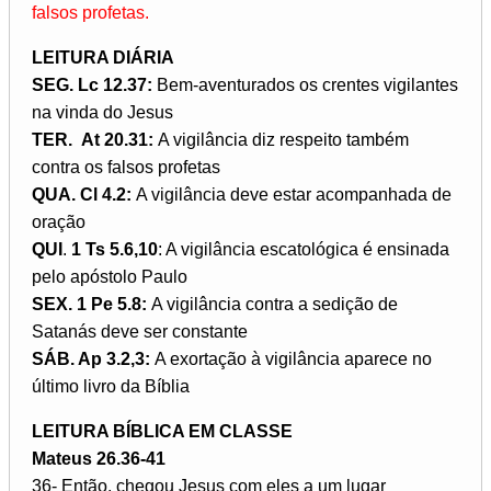
falsos profetas.
LEITURA DIÁRIA
SEG. Lc 12.37:
Bem-aventurados os crentes vigilantes
na vinda do Jesus
TER.
At 20.31:
A vigilância diz respeito também
contra os falsos profetas
QUA. Cl 4.2:
A vigilância deve estar acompanhada de
oração
QUI
.
1 Ts 5.6,10
: A vigilância escatológica é ensinada
pelo apóstolo Paulo
SEX. 1 Pe 5.8:
A vigilância contra a sedição de
Satanás deve ser constante
SÁB. Ap 3.2,3:
A exortação à vigilância aparece no
último livro da Bíblia
LEITURA BÍBLICA EM CLASSE
Mateus 26.36-41
36- Então, chegou Jesus com eles a um lugar