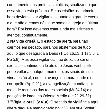
cumprimento das profecias bíblicas, sinalizando que
essa vinda está próxima. Se os cristãos da primeira
hora deviam estar vigilantes quanto ao grande evento,
o que não diremos nós, que somos a Igreja da última
hora? Por isso devemos estar ainda mais firmes e
atentos, continuamente.
2 Na vida cristã.
É o estado de alerta para não
cairmos em pecado, para nos abstermos de tudo
aquilo que desagrada a Deus (1 Co 16.13; 1 Ts 5.6; 1
Pe 5.8). Mas essa vigilância não deixa de ser um
exercício contínuo da fé até que Jesus venha. Ele
pode voltar a qualquer momento; os sinais de sua
vinda estão aí, como o avanço da imoralidade e da
corrupção (Ap 9.21), a evangelização mundial por
meio de recursos das redes sociais (Mt 24.14) e a
posição de Israel no Oriente Médio (Lc 21.29-31).
3 "Vigiai e orai" (v.41a).
O sentido da vigilância aqui
difere daquele mencionado no v.38, em que "vigiar"