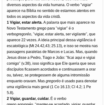
diversos aspectos da vida humana. O verbo "vigiar"
aparece na Bíblia no sentido de estarmos atentos em
todos os aspectos da vida cristã.
1 Vigiar, estar alerta.
A palavra que mais aparece no
Novo Testamento grego para "vigiar" é o
verbo
gregoréo
, "vigiar, estar alerta, ser vigilante", que
aparece 22 vezes. A ideia principal dessa vigilância é
escatológica (Mt 24.42,43; 25.13), e isso se mostra nas
passagens paralelas de Marcos e Lucas. Mas, quando
Jesus disse a Pedro, Tiago e João: "ficai aqui e vigiai
comigo" (v.38), isso significa que Ele queria que seus
discípulos ficassem acordados e continuassem a orar
ou, talvez, se protegessem de alguma intromissão
enquanto oravam. Mas
gregoréo
é usado para denotar
uma vigilância mais geral (1 Co 16.13; Cl 4.2; 1 Pe
5.8).
2 Vigiar, guardar, cuidar.
É o verbo
grego
agrypnéo,
"manter-se acordado, vigiar, guardar,