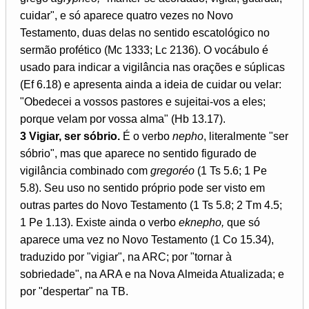
cuidar", e só aparece quatro vezes no Novo
Testamento, duas delas no sentido escatológico no
sermão profético (Mc 1333; Lc 2136). O vocábulo é
usado para indicar a vigilância nas orações e súplicas
(Ef 6.18) e apresenta ainda a ideia de cuidar ou velar:
"Obedecei a vossos pastores e sujeitai-vos a eles;
porque velam por vossa alma" (Hb 13.17).
3 Vigiar, ser sóbrio.
É o verbo
nepho
, literalmente "ser
sóbrio", mas que aparece no sentido figurado de
vigilância combinado com
gregoréo
(1 Ts 5.6; 1 Pe
5.8). Seu uso no sentido próprio pode ser visto em
outras partes do Novo Testamento (1 Ts 5.8; 2 Tm 4.5;
1 Pe 1.13). Existe ainda o verbo
eknepho,
que só
aparece uma vez no Novo Testamento (1 Co 15.34),
traduzido por "vigiar", na ARC; por "tornar à
sobriedade", na ARA e na Nova Almeida Atualizada; e
por "despertar" na TB.