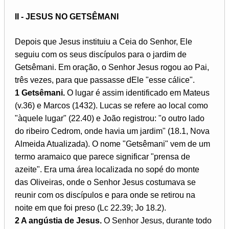
II - JESUS NO GETSÊMANI
Depois que Jesus instituiu a Ceia do Senhor, Ele
seguiu com os seus discípulos para o jardim de
Getsêmani. Em oração, o Senhor Jesus rogou ao Pai,
três vezes, para que passasse dEle "esse cálice".
1 Getsêmani.
O lugar é assim identificado em Mateus
(v.36) e Marcos (1432). Lucas se refere ao local como
"àquele lugar" (22.40) e João registrou: "o outro lado
do ribeiro Cedrom, onde havia um jardim" (18.1, Nova
Almeida Atualizada). O nome "Getsêmani" vem de um
termo aramaico que parece significar "prensa de
azeite". Era uma área localizada no sopé do monte
das Oliveiras, onde o Senhor Jesus costumava se
reunir com os discípulos e para onde se retirou na
noite em que foi preso (Lc 22.39; Jo 18.2).
2 A angústia de Jesus.
O Senhor Jesus, durante todo