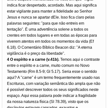
indica ficar despertado, acordado. Mas aqui significa
estar vigilante para manter a fidelidade ao Senhor
Jesus e nunca se apartar dEle. Isso fica claro pelas
palavras seguintes: "para que não entreis em
tentação". É uma advertência solene a todos os
crentes em todos lugares e em todas as épocas para
viverem atentos em todos os momentos da vida (Ef
6.18). O Comentário Bíblico Beacon diz: "A eterna
vigilância é o preço da liberdade".
4 O espírito e a carne (v.41b).
Temos aqui o contraste
entre o espírito e a carne, muito comum no Novo
Testamento (Rm 8.5-9; Gl 5.17). Seria esse o sentido
aqui? A "carne" é um termo frequentemente usado nas
Escrituras, com variação semântica tão ampla que não
é possível descrever todos os seus significados neste
espaço. Aqui essa palavra pode indicar a fragilidade
da nossa natureza física (Sl 78.39), visto que os
discípulos estavam cansados, exaustos e