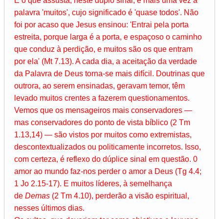
E o que assusta, neste duplo sinal, é mais uma vez a
palavra 'muitos', cujo significado é 'quase todos'. Não
foi por acaso que Jesus ensinou: 'Entrai pela porta
estreita, porque larga é a porta, e espaçoso o caminho
que conduz à perdição, e muitos são os que entram
por ela' (Mt 7.13). A cada dia, a aceitação da verdade
da Palavra de Deus torna-se mais difícil. Doutrinas que
outrora, ao serem ensinadas, geravam temor, têm
levado muitos crentes a fazerem questionamentos.
Vemos que os mensageiros mais conservadores —
mas conservadores do ponto de vista bíblico (2 Tm
1.13,14) — são vistos por muitos como extremistas,
descontextualizados ou politicamente incorretos. Isso,
com certeza, é reflexo do dúplice sinal em questão. 0
amor ao mundo faz-nos perder o amor a Deus (Tg 4.4;
1 Jo 2.15-17). E muitos líderes, à semelhança
de
Demas
(2 Tm 4.10), perderão a visão espiritual,
nesses últimos dias.