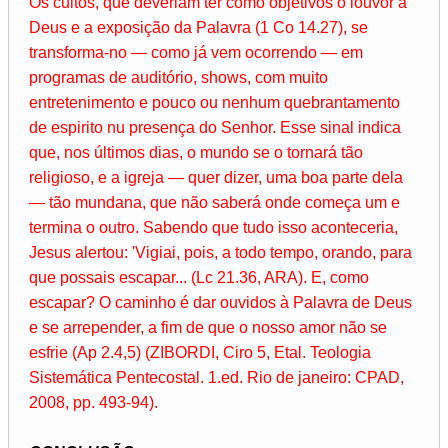
Os cultos, que deveriam ter como objetivos o louvor a
Deus e a exposição da Palavra (1 Co 14.27), se
transforma-no — como já vem ocorrendo — em
programas de auditório, shows, com muito
entretenimento e pouco ou nenhum quebrantamento
de espirito nu presença do Senhor. Esse sinal indica
que, nos últimos dias, o mundo se o tornará tão
religioso, e a igreja — quer dizer, uma boa parte dela
— tão mundana, que não saberá onde começa um e
termina o outro. Sabendo que tudo isso aconteceria,
Jesus alertou: 'Vigiai, pois, a todo tempo, orando, para
que possais escapar... (Lc 21.36, ARA). E, como
escapar? O caminho é dar ouvidos à Palavra de Deus
e se arrepender, a fim de que o nosso amor não se
esfrie (Ap 2.4,5) (ZIBORDI, Ciro 5, Etal. Teologia
Sistemática Pentecostal. 1.ed. Rio de janeiro: CPAD,
2008, pp. 493-94).