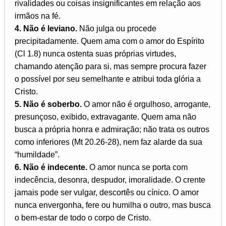
rivalidades ou coisas insignificantes em relação aos
irmãos na fé.
4. Não é leviano.
Não julga ou procede
precipitadamente. Quem ama com o amor do Espírito
(Cl 1.8) nunca ostenta suas próprias virtudes,
chamando atenção para si, mas sempre procura fazer
o possível por seu semelhante e atribui toda glória a
Cristo.
5. Não é soberbo.
O amor não é orgulhoso, arrogante,
presunçoso, exibido, extravagante. Quem ama não
busca a própria honra e admiração; não trata os outros
como inferiores (Mt 20.26-28), nem faz alarde da sua
“humildade”.
6. Não é indecente.
O amor nunca se porta com
indecência, desonra, despudor, imoralidade. O crente
jamais pode ser vulgar, descortês ou cínico. O amor
nunca envergonha, fere ou humilha o outro, mas busca
o bem-estar de todo o corpo de Cristo.