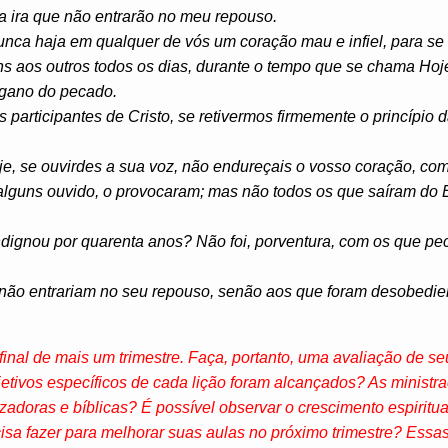
a ira que não entrarão no meu repouso.
unca haja em qualquer de vós um coração mau e infiel, para se 
uns aos outros todos os dias, durante o tempo que se chama Ho
ngano do pecado.
participantes de Cristo, se retivermos firmemente o princípio 
je, se ouvirdes a sua voz, não endureçais o vosso coração, co
lguns ouvido, o provocaram; mas não todos os que saíram do E
ignou por quarenta anos? Não foi, porventura, com os que pe
não entrariam no seu repouso, senão aos que foram desobedie
final de mais um trimestre. Faça, portanto, uma avaliação de 
etivos específicos de cada lição foram alcançados? As ministr
adoras e bíblicas? É possível observar o crescimento espiritual
isa fazer para melhorar suas aulas no próximo trimestre? Ess