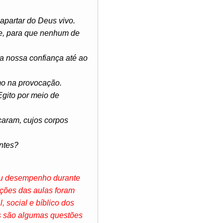
apartar do Deus vivo.
je, para que nenhum de
da nossa confiança até ao
mo na provocação.
gito por meio de
caram, cujos corpos
ntes?
seu desempenho durante
ações das aulas foram
, social e bíblico dos
as são algumas questões