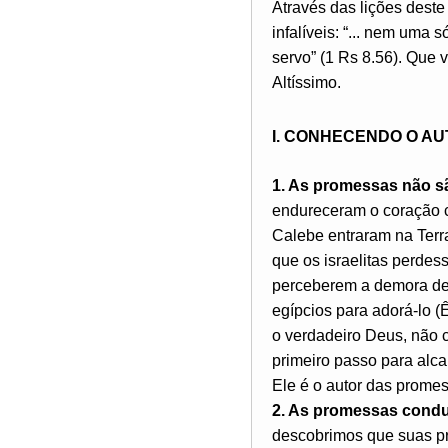
Através das lições dest
infalíveis: “... nem uma 
servo” (1 Rs 8.56). Que
Altíssimo.
I. CONHECENDO O A
1. As promessas não s
endureceram o coração c
Calebe entraram na Terra
que os israelitas perdes
perceberem a demora de
egípcios para adorá-lo (
o verdadeiro Deus, não 
primeiro passo para alc
Ele é o autor das promess
2. As promessas condu
descobrimos que suas pr