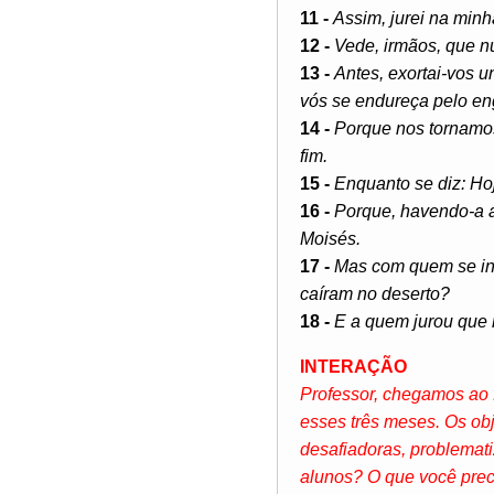
11 -
Assim, jurei na minh
12 -
Vede, irmãos, que n
13 -
Antes, exortai-vos 
vós se endureça pelo e
14 -
Porque nos tornamos 
fim.
15 -
Enquanto se diz: Ho
16 -
Porque, havendo-a a
Moisés.
17 -
Mas com quem se ind
caíram no deserto?
18 -
E a quem jurou que 
INTERAÇÃO
Professor, chegamos ao 
esses três meses. Os obj
desafiadoras, problematiz
alunos? O que você prec