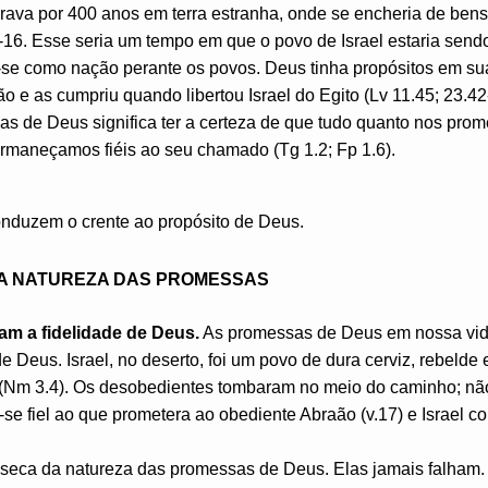
rava por 400 anos em terra estranha, onde se encheria de bens
-16. Esse seria um tempo em que o povo de Israel estaria send
-se como nação perante os povos. Deus tinha propósitos em s
 e as cumpriu quando libertou Israel do Egito (Lv 11.45; 23.42-
s de Deus significa ter a certeza de que tudo quanto nos prom
ermaneçamos fiéis ao seu chamado (Tg 1.2; Fp 1.6).
nduzem o crente ao propósito de Deus.
 A NATUREZA DAS PROMESSAS
m a fidelidade de Deus.
As promessas de Deus em nossa vid
de Deus. Israel, no deserto, foi um povo de dura cerviz, rebelde
 (Nm 3.4). Os desobedientes tombaram no meio do caminho; nã
se fiel ao que prometera ao obediente Abraão (v.17) e Israel co
trínseca da natureza das promessas de Deus. Elas jamais falha