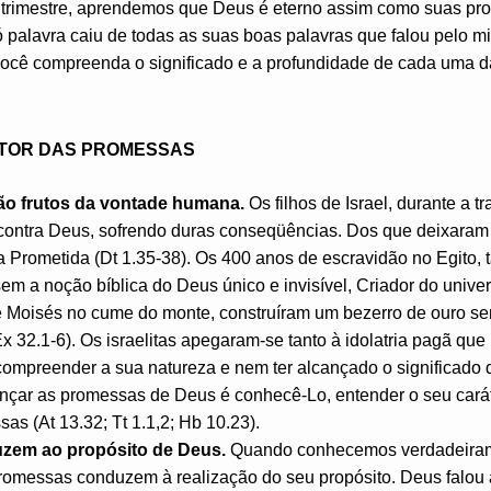
e trimestre, aprendemos que Deus é eterno assim como suas pr
só palavra caiu de todas as suas boas palavras que falou pelo m
 você compreenda o significado e a profundidade de cada uma 
UTOR DAS PROMESSAS
ão frutos da vontade humana.
Os filhos de Israel, durante a t
ontra Deus, sofrendo duras conseqüências. Dos que deixaram 
 Prometida (Dt 1.35-38). Os 400 anos de escravidão no Egito, t
sem a noção bíblica do Deus único e invisível, Criador do univer
 Moisés no cume do monte, construíram um bezerro de ouro s
Êx 32.1-6). Os israelitas apegaram-se tanto à idolatria pagã q
compreender a sua natureza e nem ter alcançado o significado
ançar as promessas de Deus é conhecê-Lo, entender o seu car
as (At 13.32; Tt 1.1,2; Hb 10.23).
zem ao propósito de Deus.
Quando conhecemos verdadeiram
omessas conduzem à realização do seu propósito. Deus falou