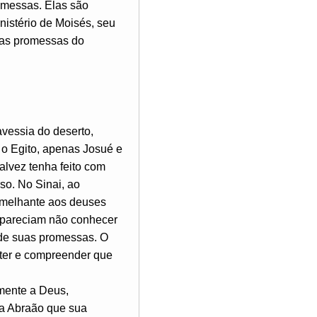
omessas. Elas são
inistério de Moisés, seu
das promessas do
ravessia do deserto,
o Egito, apenas Josué e
alvez tenha feito com
so. No Sinai, ao
emelhante aos deuses
ue pareciam não conhecer
 de suas promessas. O
áter e compreender que
ente a Deus,
 a Abraão que sua