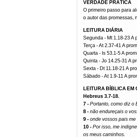
VERDADE PRÁTICA
O primeiro passo para 
o autor das promessas,
LEITURA DIÁRIA
Segunda - Mt 1.18-23 A
Terça - At 2.37-41 A pro
Quarta - Is 53.1-5 A pro
Quinta - Jo 14.25-31 A p
Sexta - Dt 11.18-21 A pr
Sábado - At 1.9-11 A pr
LEITURA BÍBLICA EM
Hebreus 3.7-18.
7 -
Portanto, como diz o 
8 -
não endureçais o vos
9 -
onde vossos pais me 
10 -
Por isso, me indign
os meus caminhos.