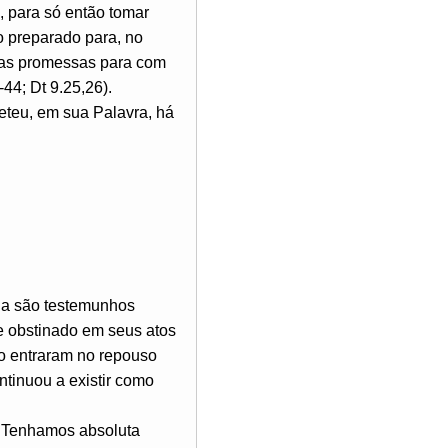
, para só então tomar
o preparado para, no
uas promessas para com
44; Dt 9.25,26).
eteu, em sua Palavra, há
a são testemunhos
 e obstinado em seus atos
o entraram no repouso
ntinuou a existir como
m. Tenhamos absoluta