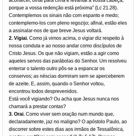
acontecer, olhai para cima e levantai a vossa cabeça,
porque a vossa redenção está próxima” (Lc 21.28).
Contemplemos os sinais não com espanto e medo;
contemplemo-los com pleno regozijo; afinal, estão eles
a assinalar-nos de que breve Jesus voltará.
2. Vigiai.
Como já vimos acima, o vigiar diz respeito à
nossa conduta e ao nosso andar como discípulos de
Cristo Jesus. Os que não vigiam, estão a agir como
aqueles servos das parábolas do Senhor. Um resolveu
enterrar o talento outro pôs-se a espancar os
conservos; as néscias dormiram sem se aperceberem
de azeite. E, assim, quando o Senhor voltou,
encontrou todos desprevenidos.
Está você vigiando? Ou acha que Jesus nunca nos
chamará a prestar contas?
3. Orai.
Como viver sem oração num mundo que,
declaradamente, jaz no maligno? O apóstolo Paulo, ao
discorrer sobre estes dias aos irmãos de Tessalônica,