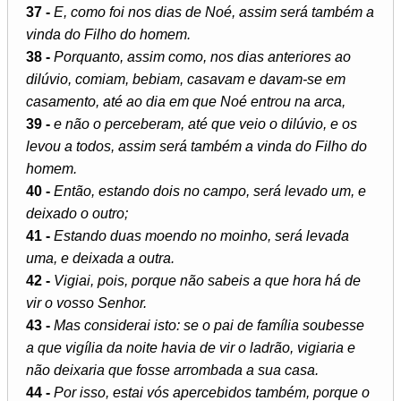
37 -
E, como foi nos dias de Noé, assim será também a
vinda do Filho do homem.
38 -
Porquanto, assim como, nos dias anteriores ao
dilúvio, comiam, bebiam, casavam e davam-se em
casamento, até ao dia em que Noé entrou na arca,
39 -
e não o perceberam, até que veio o dilúvio, e os
levou a todos, assim será também a vinda do Filho do
homem.
40 -
Então, estando dois no campo, será levado um, e
deixado o outro;
41 -
Estando duas moendo no moinho, será levada
uma, e deixada a outra.
42 -
Vigiai, pois, porque não sabeis a que hora há de
vir o vosso Senhor.
43 -
Mas considerai isto: se o pai de família soubesse
a que vigília da noite havia de vir o ladrão, vigiaria e
não deixaria que fosse arrombada a sua casa.
44 -
Por isso, estai vós apercebidos também, porque o