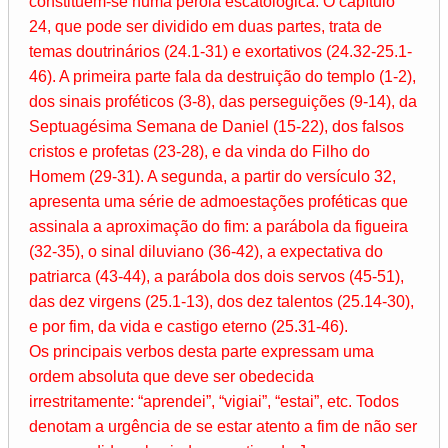
constituem-se numa pérola escatológica. O capítulo
24, que pode ser dividido em duas partes, trata de
temas doutrinários (24.1-31) e exortativos (24.32-25.1-
46). A primeira parte fala da destruição do templo (1-2),
dos sinais proféticos (3-8), das perseguições (9-14), da
Septuagésima Semana de Daniel (15-22), dos falsos
cristos e profetas (23-28), e da vinda do Filho do
Homem (29-31). A segunda, a partir do versículo 32,
apresenta uma série de admoestações proféticas que
assinala a aproximação do fim: a parábola da figueira
(32-35), o sinal diluviano (36-42), a expectativa do
patriarca (43-44), a parábola dos dois servos (45-51),
das dez virgens (25.1-13), dos dez talentos (25.14-30),
e por fim, da vida e castigo eterno (25.31-46).
Os principais verbos desta parte expressam uma
ordem absoluta que deve ser obedecida
irrestritamente: “aprendei”, “vigiai”, “estai”, etc. Todos
denotam a urgência de se estar atento a fim de não ser