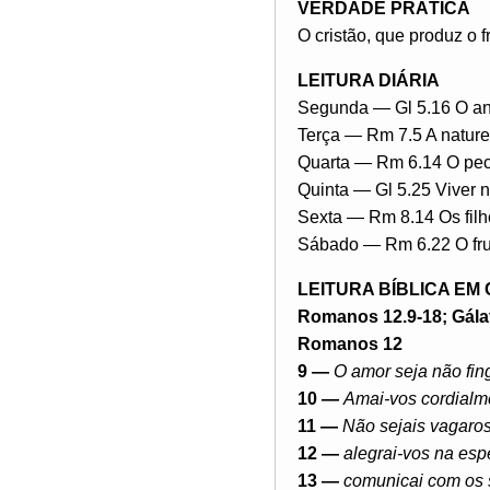
VERDADE PRÁTICA
O cristão, que produz o fr
LEITURA DIÁRIA
Segunda — Gl 5.16 O ant
Terça — Rm 7.5 A nature
Quarta — Rm 6.14 O pec
Quinta — Gl 5.25 Viver n
Sexta — Rm 8.14 Os filh
Sábado — Rm 6.22 O fruto
LEITURA BÍBLICA EM
Romanos 12.9-18; Gálat
Romanos 12
9 —
O amor seja não fin
10 —
Amai-vos cordialme
11 —
Não sejais vagaros
12 —
alegrai-vos na esp
13 —
comunicai com os 