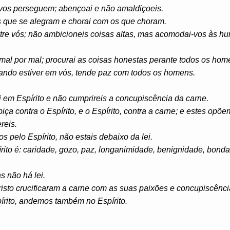
vos perseguem; abençoai e não amaldiçoeis.
s que se alegram e chorai com os que choram.
e vós; não ambicioneis coisas altas, mas acomodai-vos às hum
mal por mal; procurai as coisas honestas perante todos os hom
uando estiver em vós, tende paz com todos os homens.
 em Espírito e não cumprireis a concupiscência da carne.
ça contra o Espírito, e o Espírito, contra a carne; e estes opõ
reis.
s pelo Espírito, não estais debaixo da lei.
írito é: caridade, gozo, paz, longanimidade, benignidade, bonda
s não há lei.
isto crucificaram a carne com as suas paixões e concupiscênci
írito, andemos também no Espírito.