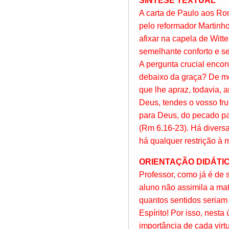
SÍNTESE TEXTUAL
A carta de Paulo aos Ro
pelo reformador Martinho
afixar na capela de Witt
semelhante conforto e s
A pergunta crucial encon
debaixo da graça? De mod
que lhe apraz, todavia, 
Deus, tendes o vosso frut
para Deus, do pecado par
(Rm 6.16-23). Há divers
há qualquer restrição à m
ORIENTAÇÃO DIDÁTI
Professor, como já é de 
aluno não assimila a ma
quantos sentidos seriam 
Espírito! Por isso, nest
importância de cada virtu