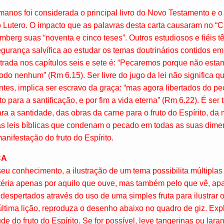
manos foi considerada o principal livro do Novo Testamento e 
 Lutero. O impacto que as palavras desta carta causaram no “Ci
emberg suas “noventa e cinco teses”. Outros estudiosos e fiéis 
egurança salvífica ao estudar os temas doutrinários contidos 
trada nos capítulos seis e sete é: “Pecaremos porque não esta
o nenhum” (Rm 6.15). Ser livre do jugo da lei não significa qu
antes, implica ser escravo da graça: “mas agora libertados do pe
o para a santificação, e por fim a vida eterna” (Rm 6.22). É ser
a a santidade, das obras da carne para o fruto do Espírito, da 
as leis bíblicas que condenam o pecado em todas as suas dime
anifestação do fruto do Espírito.
CA
seu conhecimento, a ilustração de um tema possibilita múltipla
téria apenas por aquilo que ouve, mas também pelo que vê, apa
despertados através do uso de uma simples fruta para ilustrar o
a última lição, reproduza o desenho abaixo no quadro de giz. E
de do fruto do Espírito. Se for possível, leve tangerinas ou lara