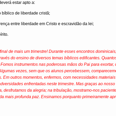
deverá estar apto a:
 bíblico de liberdade cristã;
rença entre liberdade em Cristo e escravidão da lei;
rito.
inal de mais um trimestre! Durante esses encontros dominicais
avés do ensino de diversos temas bíblicos edificantes. Quant
Fomos instrumentos nas poderosas mãos do Pai para exortar, co
 Algumas vezes, sem que os alunos percebessem, comparecemo
s. Em outros momentos, enfermos, com necessidades materiais 
 adversidades enfrentadas neste trimestre. Mas graças ao noss
a, desfrutamos da alegria; na tribulação, mostramo-nos pacient
da mais profunda paz. Ensinamos porquanto primeiramente ap