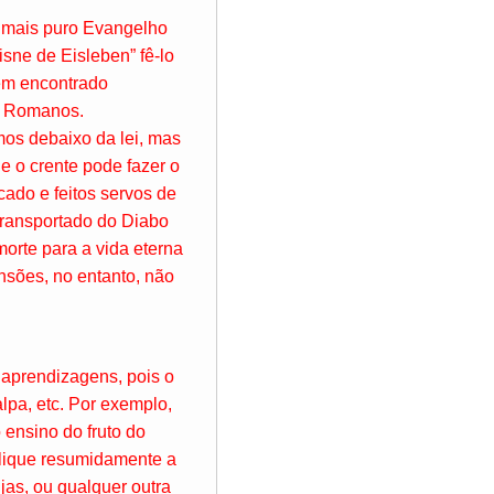
o mais puro Evangelho
sne de Eisleben” fê-lo
têm encontrado
em Romanos.
mos debaixo da lei, mas
e o crente pode fazer o
cado e feitos servos de
 transportado do Diabo
morte para a vida eterna
nsões, no entanto, não
s aprendizagens, pois o
lpa, etc. Por exemplo,
 ensino do fruto do
xplique resumidamente a
njas, ou qualquer outra