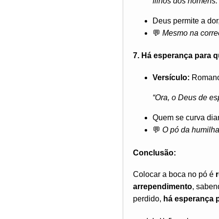
filhos dos homens.
Deus permite a do
💬
Mesmo na correç
7. Há esperança para 
Versículo:
Romano
“Ora, o Deus de es
Quem se curva dian
💬
O pó da humilha
Conclusão:
Colocar a boca no pó é
arrependimento
, sabe
perdido,
há esperança 