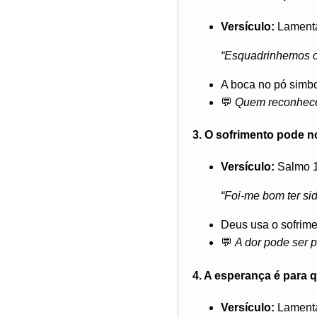
Versículo:
Lamenta
“Esquadrinhemos o
A boca no pó simbo
💬
Quem reconhece 
3. O sofrimento pode 
Versículo:
Salmo 1
“Foi-me bom ter sid
Deus usa o sofrime
💬
A dor pode ser 
4. A esperança é para 
Versículo:
Lamenta