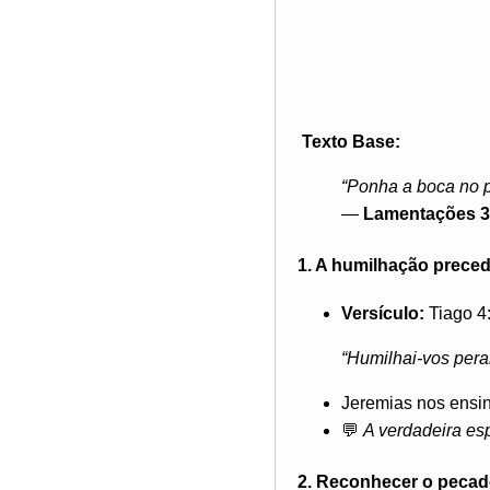
Texto Base:
“Ponha a boca no p
—
Lamentações 3
1. A humilhação preced
Versículo:
Tiago 4
“Humilhai-vos peran
Jeremias nos ensin
💬
A verdadeira es
2. Reconhecer o pecad