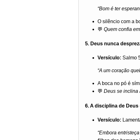
“Bom é ter esperan
O silêncio com a b
💬
Quem confia em 
5. Deus nunca despre
Versículo:
Salmo 5
“A um coração queb
A boca no pó é sím
💬
Deus se inclina
6. A disciplina de Deu
Versículo:
Lamenta
“Embora entristeça