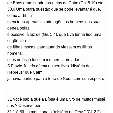
de Enos eram sobrinhas-netas de Caim (Gn. 5.10) etc.
30.6 Uma outra questão que se pode levantar é que,
como a Bíblia
menciona apenas os primogênitos homens nas suas
genealogias,
é possível à luz de (Gn. 5.4), que Eva tenha tido uma
seqüência
de filhas moças, para quando viessem os filhos
homens,
suas irmãs já fossem mulheres formadas.
S Flavio Josefo afirma no seu livro “História dos
Hebreus” que Caim
já havia partido para a terra de Node com sua esposa.
31 Você sabia que a Bíblia é um Livro de muitos “misté­
rios”? Observe bem:
31.1 A Bíblia menciona o “mistério de Deus” (Cl. 2.2).