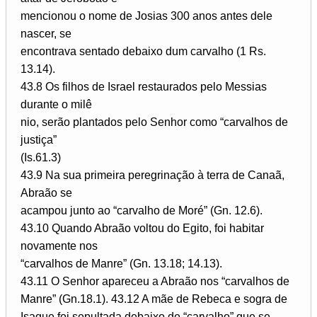
mencionou o nome de Josias 300 anos antes dele
nascer, se
encontrava sentado debaixo dum carvalho (1 Rs.
13.14).
43.8 Os filhos de Israel restaurados pelo Messias
durante o milê­
nio, serão plantados pelo Senhor como “carvalhos de
justiça”
(Is.61.3)
43.9 Na sua primeira peregrinação à terra de Canaã,
Abraão se
acampou junto ao “carvalho de Moré” (Gn. 12.6).
43.10 Quando Abraão voltou do Egito, foi habitar
novamente nos
“carvalhos de Manre” (Gn. 13.18; 14.13).
43.11 O Senhor apareceu a Abraão nos “carvalhos de
Manre” (Gn.18.1). 43.12 A mãe de Rebeca e sogra de
Isaque foi sepultada debaixo de “carvalho” que se