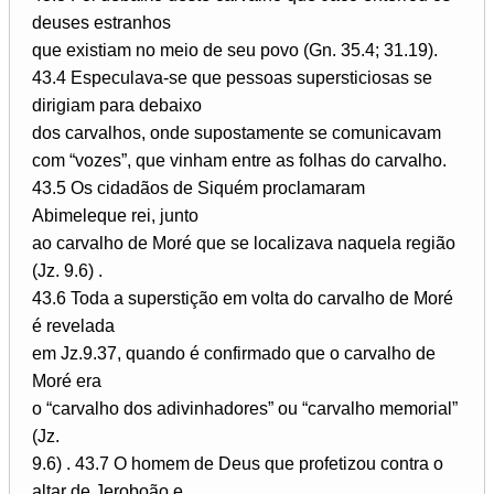
deuses estranhos
que existiam no meio de seu povo (Gn. 35.4; 31.19).
43.4 Especulava-se que pessoas supersticiosas se
dirigiam para debaixo
dos carvalhos, onde supostamente se comunicavam
com “vozes”, que vinham entre as folhas do carvalho.
43.5 Os cidadãos de Siquém proclamaram
Abimeleque rei, junto
ao carvalho de Moré que se localizava naquela região
(Jz. 9.6) .
43.6 Toda a superstição em volta do carvalho de Moré
é revelada
em Jz.9.37, quando é confirmado que o carvalho de
Moré era
o “carvalho dos adivinhadores” ou “carvalho memorial”
(Jz.
9.6) . 43.7 O homem de Deus que profetizou contra o
altar de Jeroboão e