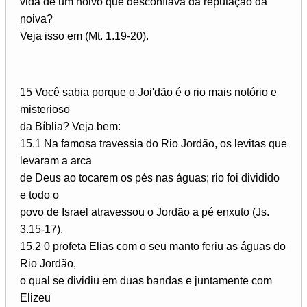
vida de um noivo que desconfiava da reputação da
noiva?
Veja isso em (Mt. 1.19-20).
15 Você sabia porque o Joi'dão é o rio mais notório e
misterioso
da Bíblia? Veja bem:
15.1 Na famosa travessia do Rio Jordão, os levitas que
levaram a arca
de Deus ao tocarem os pés nas águas; rio foi dividido
e todo o
povo de Israel atravessou o Jordão a pé enxuto (Js.
3.15-17).
15.2 0 profeta Elias com o seu manto feriu as águas do
Rio Jordão,
o qual se dividiu em duas bandas e juntamente com
Elizeu